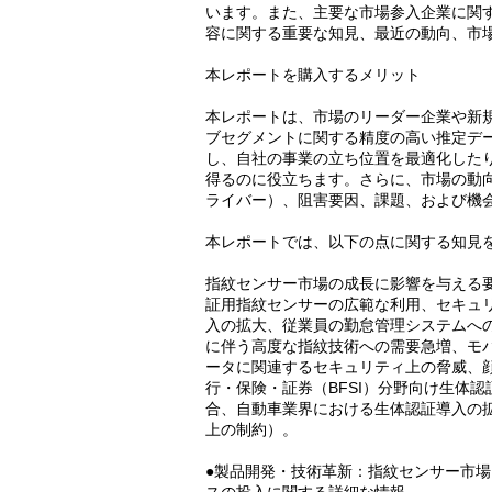
います。また、主要な市場参入企業に関
容に関する重要な知見、最近の動向、市
本レポートを購入するメリット
本レポートは、市場のリーダー企業や新
ブセグメントに関する精度の高い推定デ
し、自社の事業の立ち位置を最適化した
得るのに役立ちます。さらに、市場の動
ライバー）、阻害要因、課題、および機
本レポートでは、以下の点に関する知見
指紋センサー市場の成長に影響を与える
証用指紋センサーの広範な利用、セキュ
入の拡大、従業員の勤怠管理システムへ
に伴う高度な指紋技術への需要急増、モ
ータに関連するセキュリティ上の脅威、
行・保険・証券（BFSI）分野向け生体
合、自動車業界における生体認証導入の
上の制約）。
●製品開発・技術革新：指紋センサー市