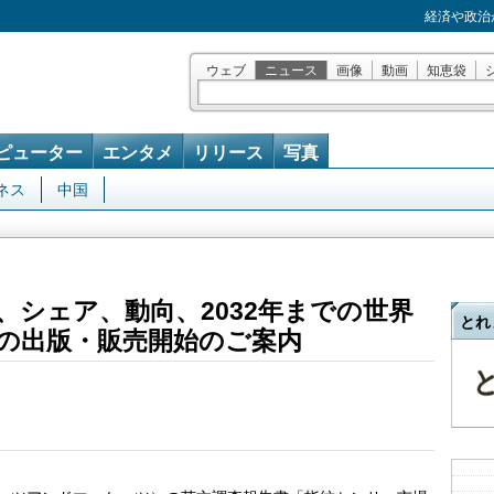
経済や政治
ウェブ
ニュース
画像
動画
知恵袋
ピューター
エンタメ
リリース
写真
ネス
中国
、シェア、動向、2032年までの世界
とれ
の出版・販売開始のご案内