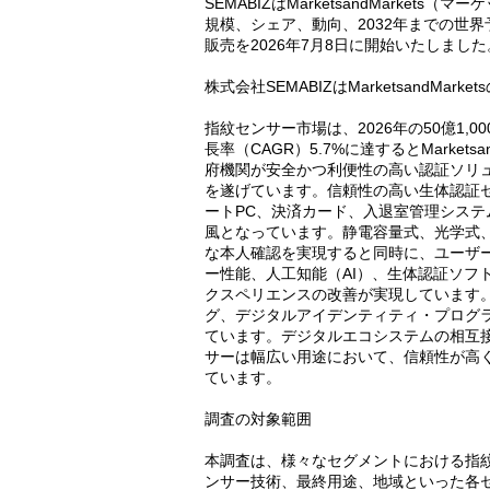
SEMABIZはMarketsandMark
規模、シェア、動向、2032年までの世界予測-Fingerp
販売を2026年7月8日に開始いたしました
株式会社SEMABIZはMarketsandMar
指紋センサー市場は、2026年の50億1,0
長率（CAGR）5.7%に達するとMarket
府機関が安全かつ利便性の高い認証ソリ
を遂げています。信頼性の高い生体認証
ートPC、決済カード、入退室管理シス
風となっています。静電容量式、光学式
な本人確認を実現すると同時に、ユーザ
ー性能、人工知能（AI）、生体認証ソフ
クスペリエンスの改善が実現しています
グ、デジタルアイデンティティ・プログ
ています。デジタルエコシステムの相互
サーは幅広い用途において、信頼性が高
ています。
調査の対象範囲
本調査は、様々なセグメントにおける指
ンサー技術、最終用途、地域といった各