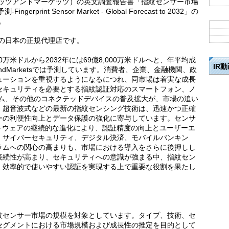
ets（マーケッツアンドマーケッツ）の英文調査報告書「指紋センサー市場
rint Sensor Market - Global Forecast to 2032」の
。
ketsの日本の正規代理店です。
00万米ドルから2032年には69億8,000万米ドルへと、年平均成
IR
sandMarketsでは予測しています。消費者、企業、金融機関、政
ューションを重視するようになるにつれ、同市場は着実な成長
セキュリティを必要とする指紋認証対応のスマートフォン、ノ
テム、その他のコネクテッドデバイスの普及拡大が、市場の追い
、超音波式などの最新の指紋センシング技術は、迅速かつ正確
ーの利便性向上とデータ保護の強化に寄与しています。センサ
トウェアの継続的な進化により、認証精度の向上とユーザーエ
。サイバーセキュリティ、デジタル決済、モバイルバンキン
ラムへの関心の高まりも、市場における導入をさらに後押しし
接続性が高まり、セキュリティへの意識が強まる中、指紋セン
く効率的で使いやすい認証を実現する上で重要な役割を果たし
紋センサー市場の規模を対象としています。タイプ、技術、セ
セグメントにおける市場規模および成長性の推定を目的として