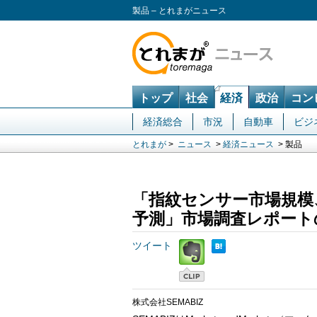
製品 – とれまがニュース
トップ
社会
経済
政治
コン
経済総合
市況
自動車
ビジ
とれまが
>
ニュース
>
経済ニュース
> 製品
「指紋センサー市場規模
予測」市場調査レポート
ツイート
株式会社SEMABIZ