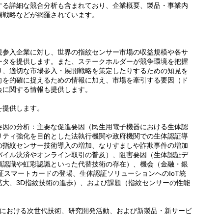
する詳細な競合分析も含まれており、企業概要、製品・事業内
場戦略などが網羅されています。
規参入企業に対し、世界の指紋センサー市場の収益規模や各サ
ータを提供します。また、ステークホルダーが競争環境を把握
り、適切な市場参入・展開戦略を策定したりするための知見を
向を的確に捉えるための情報に加え、市場を牽引する要因（ド
会に関する情報も提供します。
を提供します。
要因の分析：主要な促進要因（民生用電子機器における生体認
リティ強化を目的とした法執行機関や政府機関での生体認証導
の指紋センサー技術導入の増加、なりすましや詐欺事件の増加
バイル決済やオンライン取引の普及）、阻害要因（生体認証デ
顔認識や虹彩認識といった代替技術の存在）、機会（金融・銀
認証スマートカードの登場、生体認証ソリューションへのIoT統
拡大、3D指紋技術の進歩）、および課題（指紋センサーの性能
場における次世代技術、研究開発活動、および新製品・新サービ