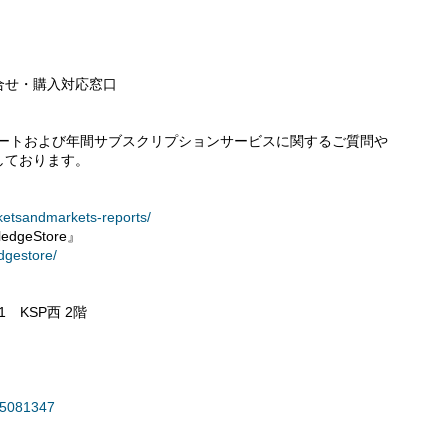
：問合せ・購入対応窓口
レポートおよび年間サブスクリプションサービスに関するご質問や
しております。
ketsandmarkets-reports/
geStore』
dgestore/
1 KSP西 2階
=G5081347