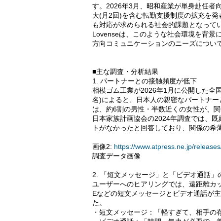
す。2026年3月、昭和産業が単身赴任者
大(月2回)を含む転勤支援制度の拡充を
も対応が求められる社会的課題となって
Lovenseは、このような社会環境を
方向コミュニケーションのニーズについ
■主な調査・分析結果
1. パートナーとの接触頻度が低下
相模ゴム工業が2026年1月に公開した全国
名)によると、日本人の親密なパートナー
は、約6割の男性・半数近くの女性が、
日本家族計画協会の2024年調査では、既
トがなかったと回答しており、関係の希
画像2:
https://www.atpress.ne.jp/relea
調査データ画像
2. 「短文メッセージ」と「ビデオ通話」
ユーザーへのヒアリングでは、遠距離カッ
Eなどの短文メッセージとビデオ通話が
た。
・短文メッセージ：「軽すぎて、相手の