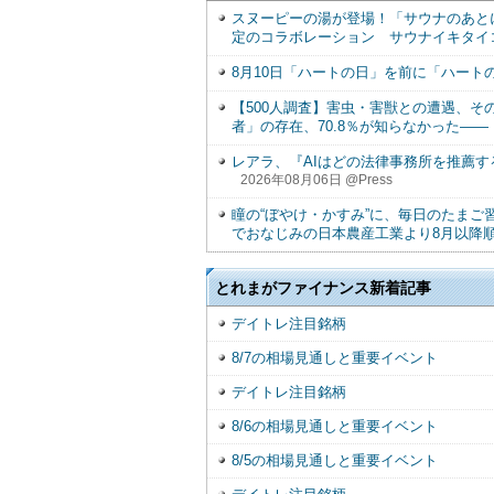
スヌーピーの湯が登場！「サウナのあとに
定のコラボレーション サウナイキタイ
8月10日「ハートの日」を前に「ハートの
【500人調査】害虫・害獣との遭遇、そ
者」の存在、70.8％が知らなかった――
レアラ、『AIはどの法律事務所を推薦す
2026年08月06日 @Press
瞳の“ぼやけ・かすみ”に、毎日のたま
でおなじみの日本農産工業より8月以降
とれまがファイナンス新着記事
デイトレ注目銘柄
8/7の相場見通しと重要イベント
デイトレ注目銘柄
8/6の相場見通しと重要イベント
8/5の相場見通しと重要イベント