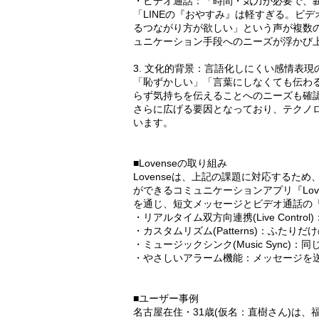
・ビデオ通話：「時間・気力が必要で、
「LINEの『おやすみ』は軽すぎる。ビ
るつながり方が欲しい」という声が複数
ュニケーション手段へのニーズが浮かび
3. 文化的背景：言語化しにくい感情表現
「恥ずかしい」「言葉にしなくても伝わ
らず気持ちを伝えることへのニーズも確
さらに広げる要因となっており、テクノ
います。
■Lovenseの取り組み
Lovenseは、上記の課題に対応する
ができるコミュニケーションアプリ『Love
を通じ、短文メッセージとビデオ通話の
・リアルタイム双方向連携(Live Con
・カスタムリズム(Patterns)：ふた
・ミュージックシンク(Music Sync
・やさしいアラーム機能：メッセージを
■ユーザー事例
名古屋在住・31歳(仮名：直樹さん)は、福岡