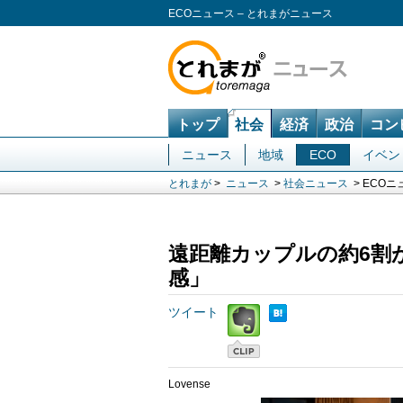
ECOニュース – とれまがニュース
トップ
社会
経済
政治
コン
ニュース
地域
ECO
イベン
とれまが
>
ニュース
>
社会ニュース
> ECOニ
遠距離カップルの約6割
感」
ツイート
Lovense