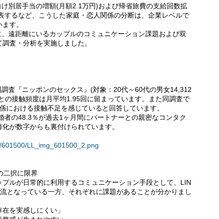
向け別居手当の増額(月額2.1万円)および帰省旅費の支給回数拡
発表するなど、こうした家庭・恋人関係の分断は、企業レベルで
います。
背景に、遠距離にいるカップルのコミュニケーション課題および双
て調査・分析を実施しました。
調査『ニッポンのセックス』(対象：20代～60代の男女14,312
との接触頻度は月平均1.95回に留まっています。また同調査で
関係における接触不足を感じていると回答しています。
婚者の48.3％が過去1ヶ月間にパートナーとの親密なコンタク
薄化が数字からも裏付けられています。
ses/601500/LL_img_601500_2.png
の二択に限界
プルが日常的に利用するコミュニケーション手段として、LIN
主流となっている一方、それぞれに課題があることが分かりまし
存在を実感しにくい」