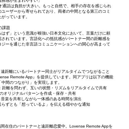
義務感が生まれやすい」
デオ通話は負担が大きい。もっと自然で、相手の存在を感じられ
のユーザーから寄せられており、両者の中間となる第三のコミ
上がっています。
の課題
るはず」という意識が根強い日本文化において、言葉だけに頼
認されています。言語化への抵抗感がパートナー間の距離感を
ロジーを通じた非言語コミュニケーションへの関心が高まって
ため、遠距離にいるパートナー同士がリアルタイムでつながること
nse Remote App』を提供しています。同アプリは以下の機能
「中間のつながり」を実現します。
trol)：距離を問わず、互いの状態・リズムをリアルタイムで共有
りだけのオリジナルパターンを作成・保存・共有
)：同じ音楽を共有しながら一体感のある時間を演出
送らずとも「想っているよ」を伝える穏やかな通知
在住のパートナーと遠距離恋愛中。Lovense Remote Appを