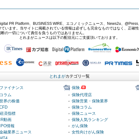
PR Platform、BUSINESS WIRE、エコノミックニュース、News2u、@Press、
報提供を受けています。当サイトに掲載されている情報は必ずしも完全なものではなく、正
判断の一切について責任を負うものではありません。
とれまがニュースは以下の配信元にご支援頂いております。
とれまが
カテゴリ一覧
ファイナンス
保険
コラム
保険代理店
世界の株価
保険営業・保険業界
CFD
保険コラム
経済指標
保険ニュース
IR動画
保険人気ランキング
IPO情報
がん保険
金融業界ニュース
女性向けがん保険
MT4