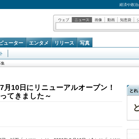
経済や政治
ウェブ
ニュース
画像
動画
知恵袋
ピューター
エンタメ
リリース
写真
ト
募集
7月10日にリニューアルオープン！
とれ
ってきました～