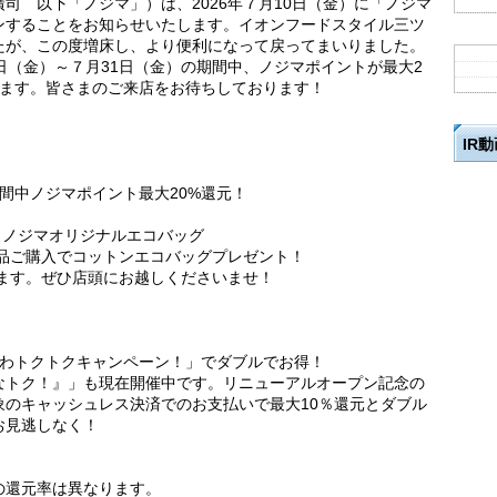
司 以下「ノジマ」）は、2026年７月10日（金）に「ノジマ
ンすることをお知らせいたします。イオンフードスタイル三ツ
たが、この度増床し、より便利になって戻ってまいりました。
日（金）～７月31日（金）の期間中、ノジマポイントが最大2
します。皆さまのご来店をお待ちしております！
IR
期間中ノジマポイント最大20%還元！
ュ／ノジマオリジナルエコバッグ
商品ご購入でコットンエコバッグプレゼント！
ります。ぜひ店頭にお越しくださいませ！
がわトクトクキャンペーン！」でダブルでお得！
なトク！』」も現在開催中です。リニューアルオープン記念の
象のキャッシュレス決済でのお支払いで最大10％還元とダブル
お見逃しなく！
の還元率は異なります。