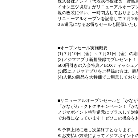
株式会社ノジマ（代表執行役社長 野島廣
イオン三ツ境店」がリニューアルオープ
境の改装に伴い、一時閉店しておりまし
リニューアルオープンを記念して７月10
0％還元になるお得なセールも開催いた
■オープンセール実施概要
(1)７月10日（金）～７月31日（金）の
(2)ノジマアプリ新規登録でプレゼント！
500円引きの入会特典／BOXティッシ
(3)既にノジマアプリをご登録の方は、
(4)人気の商品を大特価でご用意してお
■リニューアルオープンセールと「かな
「かながわトクトクキャンペーン！『か
ノジマポイント特別還元にプラスして対
でお得になっています！ぜひこの機会を
※予算上限に達し次第終了となります。
※お支払い方法によってノジマポイント