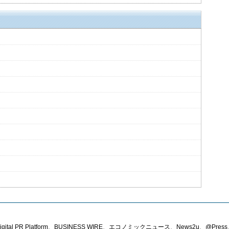
PR Platform、BUSINESS WIRE、エコノミックニュース、News2u、@Press、