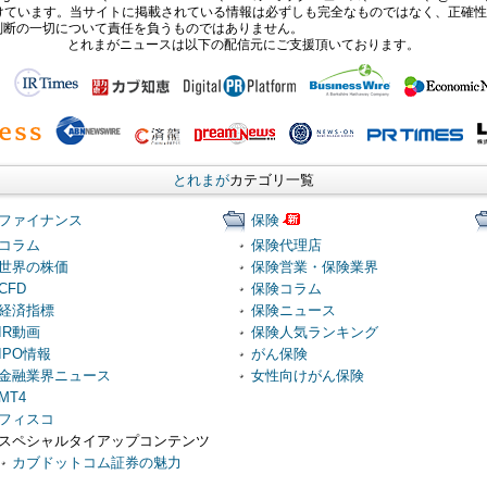
報提供を受けています。当サイトに掲載されている情報は必ずしも完全なものではなく、正
判断の一切について責任を負うものではありません。
とれまがニュースは以下の配信元にご支援頂いております。
とれまが
カテゴリ一覧
ファイナンス
保険
コラム
保険代理店
世界の株価
保険営業・保険業界
CFD
保険コラム
経済指標
保険ニュース
IR動画
保険人気ランキング
IPO情報
がん保険
金融業界ニュース
女性向けがん保険
MT4
フィスコ
スペシャルタイアップコンテンツ
カブドットコム証券の魅力