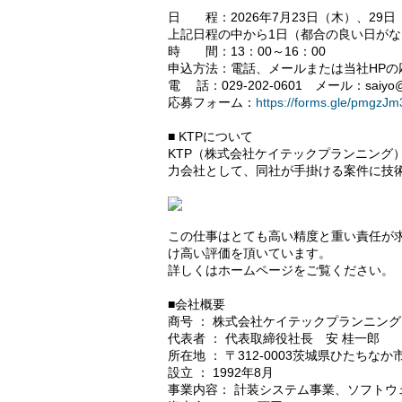
日 程：2026年7月23日（木）、29日
上記日程の中から1日（都合の良い日が
時 間：13：00～16：00
申込方法：電話、メールまたは当社HP
電 話：029-202-0601 メール：saiyo@kt
応募フォーム：
https://forms.gle/pmgzJ
■ KTPについて
KTP（株式会社ケイテックプランニング
力会社として、同社が手掛ける案件に技
この仕事はとても高い精度と重い責任が
け高い評価を頂いています。
詳しくはホームページをご覧ください。（
■会社概要
商号 ： 株式会社ケイテックプランニング
代表者 ： 代表取締役社長 安 桂一郎
所在地 ： 〒312-0003茨城県ひたちなか市足
設立 ： 1992年8月
事業内容： 計装システム事業、ソフトウ