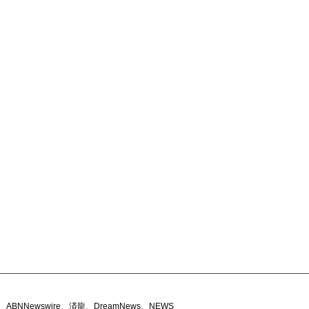
ABNNewswire、済龍、DreamNews、NEWS