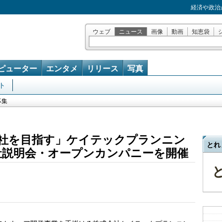
経済や政治
ウェブ
ニュース
画像
動画
知恵袋
ピューター
エンタメ
リリース
写真
ト
募集
社を目指す」ケイテックプランニン
とれ
会社説明会・オープンカンパニーを開催