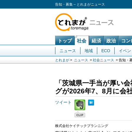
告知・募集 – とれまがニュース
トップ
社会
経済
政治
コン
ニュース
地域
ECO
イベン
とれまが
>
ニュース
>
社会ニュース
> 告知・
「茨城県一手当が厚い会
グが2026年7、8月に
ツイート
株式会社ケイテックプランニング