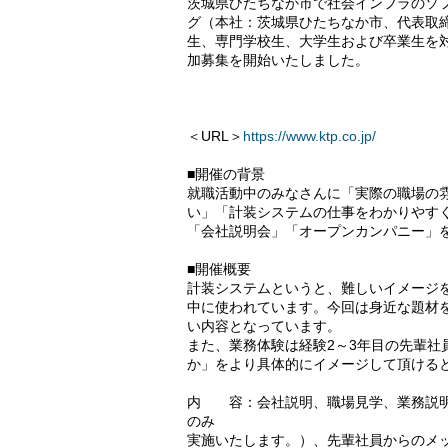
茨城県ひたちなか市で社会インフラのソ
グ（本社：茨城県ひたちなか市、代表取締役
生、専門学校生、大学生および卒業生を
加募集を開始いたしました。
＜URL＞
https://www.ktp.co.jp/
■開催の背景
就職活動中のみなさんに「実際の職場の
い」「計装システムの仕事をわかりやす
「会社説明会」「オープンカンパニー」
■開催概要
計装システムというと、難しいイメージ
中に使われています。今回は身近な題材
い内容となっています。
また、業務体験は経験2～3年目の先輩社
か」をより具体的にイメージして頂ける
内 容：会社説明、職場見学、業務説明
のみ
実施いたします。）、先輩社員からのメ