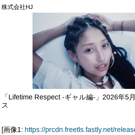
株式会社HJ
「Lifetime Respect -ギャル編-」202
ス
[画像1:
https://prcdn.freetls.fastly.net/rel