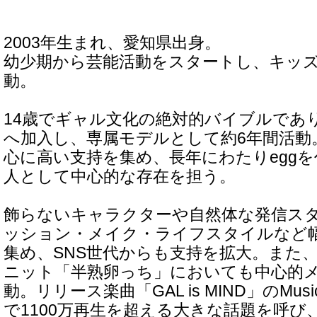
2003年生まれ、愛知県出身。
幼少期から芸能活動をスタートし、キッ
動。
14歳でギャル文化の絶対的バイブルであり
へ加入し、専属モデルとして約6年間活動
心に高い支持を集め、長年にわたりeggを
人として中心的な存在を担う。
飾らないキャラクターや自然体な発信ス
ッション・メイク・ライフスタイルなど
集め、SNS世代からも支持を拡大。また、eg
ニット「半熟卵っち」においても中心的
動。リリース楽曲「GAL is MIND」のMusic 
で1100万再生を超える大きな話題を呼び