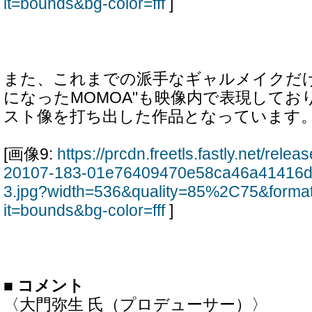
it=bounds&bg-color=fff
]
また、これまでの派手なギャルメイクだけ
になったMOMOA"も映像内で表現してお
スト像を打ち出した作品となっています
[画像9:
https://prcdn.freetls.fastly.net/rel
20107-183-01e76409470e58ca46a41416d
3.jpg?width=536&quality=85%2C75&forma
it=bounds&bg-color=fff
]
■ コメント
〈大門弥生 氏（プロデューサー）〉