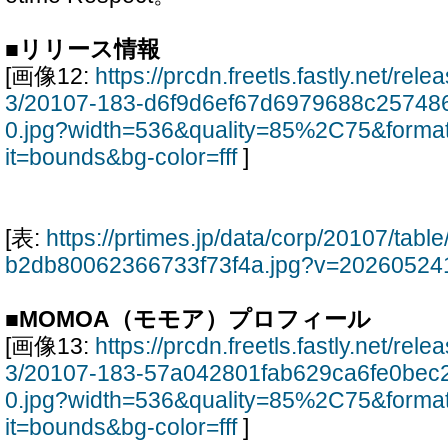
■リリース情報
[画像12:
https://prcdn.freetls.fastly.net/re
3/20107-183-d6f9d6ef67d6979688c25748
0.jpg?width=536&quality=85%2C75&forma
it=bounds&bg-color=fff
]
[表:
https://prtimes.jp/data/corp/20107/tab
b2db80062366733f73f4a.jpg?v=20260524
■MOMOA（モモア）プロフィール
[画像13:
https://prcdn.freetls.fastly.net/re
3/20107-183-57a042801fab629ca6fe0bec
0.jpg?width=536&quality=85%2C75&forma
it=bounds&bg-color=fff
]