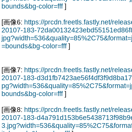
bounds&bg-color=fff
]
[画像6:
https://prcdn.freetls.fastly.net/rel
20107-183-72da00132423ebd55151ed86f8
jpg?width=536&quality=85%2C75&format=
=bounds&bg-color=fff
]
[画像7:
https://prcdn.freetls.fastly.net/rel
20107-183-d3d1fb7423ae56f4df3f9d8ba17
pg?width=536&quality=85%2C75&format=j
bounds&bg-color=fff
]
[画像8:
https://prcdn.freetls.fastly.net/rel
20107-183-d4a791d153b6e5438713f98b9
3.jpg?width=536&quality=85%2C75&forma