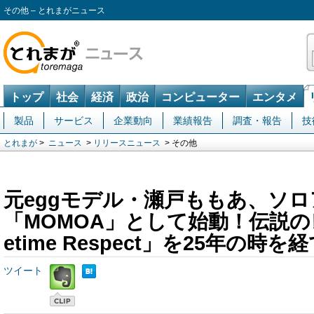
その他 – とれまがニュース
トップ
社会
経済
政治
コンピューター
エンタメ
製品
サービス
企業動向
業績報告
調査・報告
技
とれまが
>
ニュース
>
リリースニュース
> その他
元eggモデル・瀬戸ももあ、ソ
「MOMOA」として始動！伝説のレ
etime Respect」を25年の時
ツイート