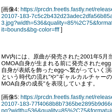
[画像4:
https://prcdn.freetls.fastly.net/rel
20107-183-7c5c2b432d23adec2dfa56b85
3.jpg?width=536&quality=85%2C75&forma
it=bounds&bg-color=fff
]
MV内には、原曲が発売された2001年5月
OMOA自身が生まれる前に発売されたeg
自身が表紙を飾ったeggへ繋がっていく演
という時代の流れ"や"ギャルカルチャーの
MOA自身の成長"を表現しています。
[画像5:
https://prcdn.freetls.fastly.net/rel
20107-183-77f4068b8b7365be2895b9d66c
pg?width=536&quality=85%2C75&format=j