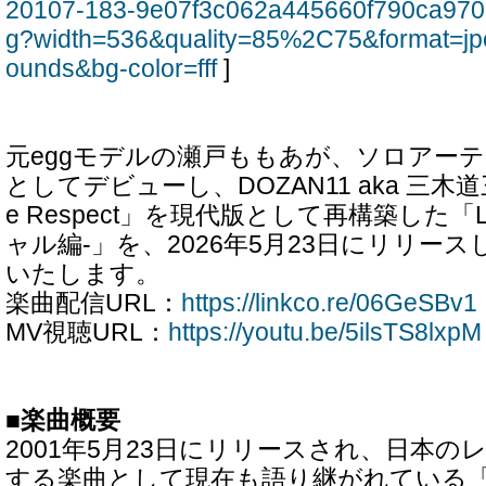
20107-183-9e07f3c062a445660f790ca970
g?width=536&quality=85%2C75&format=jp
ounds&bg-color=fff
]
元eggモデルの瀬戸ももあが、ソロアーテ
としてデビューし、DOZAN11 aka 三木道三
e Respect」を現代版として再構築した「Lifet
ャル編-」を、2026年5月23日にリリー
いたします。
楽曲配信URL：
https://linkco.re/06GeSBv1
MV視聴URL：
https://youtu.be/5ilsTS8lxpM
■楽曲概要
2001年5月23日にリリースされ、日本
する楽曲として現在も語り継がれている「Lifet