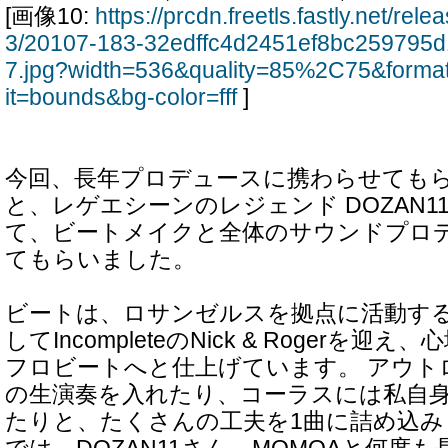
[画像10:
https://prcdn.freetls.fastly.net/re
3/20107-183-32edffc4d2451ef8bc259795
7.jpg?width=536&quality=85%2C75&forma
it=bounds&bg-color=fff
]
今回、長年プロデュースに携わらせてもら
と、レゲエシーンのレジェンド DOZAN1
て、ビートメイクと全体のサウンドプロ
てもらいました。
ビートは、ロサンゼルスを拠点に活動するOmar
してIncompleteのNick & Rogerを
フロビートへと仕上げています。 アウト
の生演奏を入れたり、コーラスには私自
たりと、たくさんの工夫を1曲に詰め込み