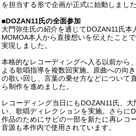
を担当する形で企画が正式に始動しまし
■DOZAN11氏の全面参加
大門弥生氏の紹介を通じてDOZAN11氏
MOMOA本人から直接想いを伝えたこと
実現しました。
本格的なレコーディングへ入る以前から、D
よる歌唱指導を複数回実施。原曲への向
の歌い回し、言葉の乗せ方などについて
ら制作を進めました。
レコーディング当日にもDOZAN11氏、
い、歌唱ディレクションを実施。さらにDO
作品のためにサビの一部を新たに再レコ
音源も本作内で使用されています。