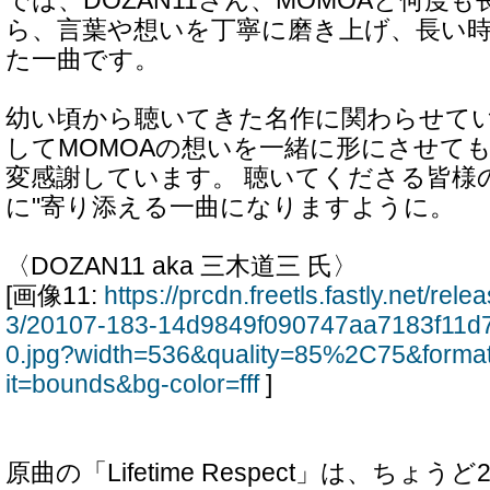
では、DOZAN11さん、MOMOAと何度
ら、言葉や想いを丁寧に磨き上げ、長い
た一曲です。
幼い頃から聴いてきた名作に関わらせて
してMOMOAの想いを一緒に形にさせて
変感謝しています。 聴いてくださる皆様
に"寄り添える一曲になりますように。
〈DOZAN11 aka 三木道三 氏〉
[画像11:
https://prcdn.freetls.fastly.net/re
3/20107-183-14d9849f090747aa7183f11d
0.jpg?width=536&quality=85%2C75&forma
it=bounds&bg-color=fff
]
原曲の「Lifetime Respect」は、ちょ