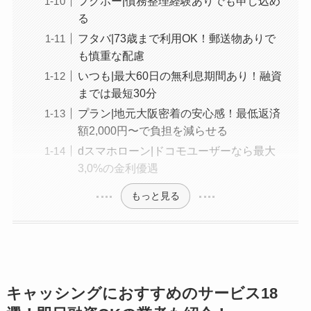
フクホー|債務整理経験ありでも申し込め
る
フタバ|73歳まで利用OK！郵送物ありで
も慎重な配慮
いつも|最大60日の無利息期間あり！融資
までは最短30分
プラン|地元大阪密着の安心感！最低返済
額2,000円〜で負担を減らせる
dスマホローン|ドコモユーザーなら最大
3,0%の金利優遇
もっと見る
キャッシングにおすすめのサービス18