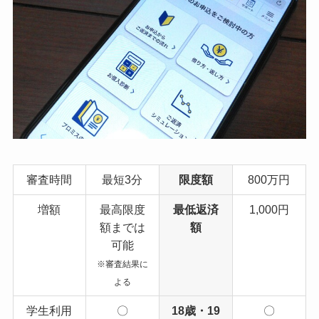
審査時間
最短3分
限度額
800万円
増額
最高限度
最低返済
1,000円
額までは
額
可能
※審査結果に
よる
学生利用
〇
18歳・19
〇