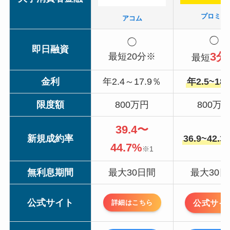
プロミス
アコム
◯
◯
即日融資
3分
最短20分※
最短
金利
年2.4～17.9％
年2.5~18
限度額
800万円
800万
39.4〜
新規成約率
36.9~42.3
44.7%
※1
無利息期間
最大30日間
最大30
公式サイト
公式サイ
詳細はこちら