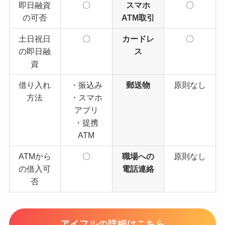
即日融資
〇
スマホ
〇
の可否
ATM取引
土日祝日
〇
カードレ
〇
の即日融
ス
資
借り入れ
・振込み
郵送物
原則なし
方法
・スマホ
アプリ
・提携
ATM
ATMから
〇
職場への
原則なし
の借入可
電話連絡
否
アイフルの詳細はこちら