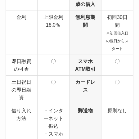
歳の借入
金利
上限金利
無利息期
初回30日
18.0％
間
間
※初回借入日
の翌日からス
タート
即日融資
〇
スマホ
〇
の可否
ATM取引
土日祝日
〇
カードレ
〇
の即日融
ス
資
借り入れ
・インタ
郵送物
原則なし
方法
ーネット
振込
・スマホ