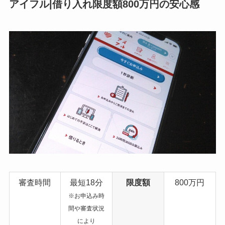
アイフル|借り入れ限度額800万円の安心感
審査時間
最短18分
限度額
800万円
※お申込み時
間や審査状況
により