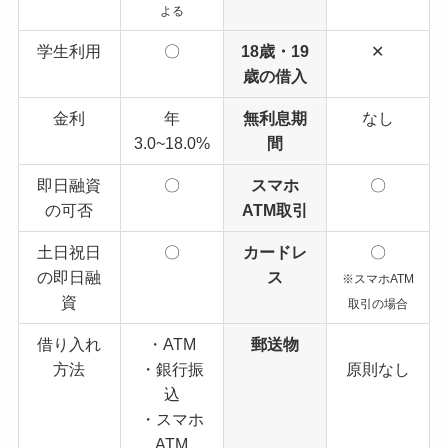
よる
学生利用
〇
18歳・19
✕
歳の借入
金利
年
無利息期
なし
3.0~18.0%
間
即日融資
〇
スマホ
〇
の可否
ATM取引
土日祝日
〇
カードレ
〇
の即日融
ス
※スマホATM
資
取引の場合
借り入れ
・ATM
郵送物
方法
・銀行振
原則なし
込
・スマホ
ATM