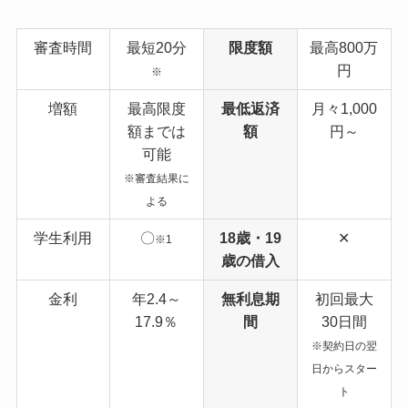
審査時間
最短20分
限度額
最高800万
円
※
増額
最高限度
最低返済
月々1,000
額までは
額
円～
可能
※審査結果に
よる
学生利用
〇
18歳・19
✕
※1
歳の借入
金利
年2.4～
無利息期
初回最大
17.9％
間
30日間
※契約日の翌
日からスター
ト