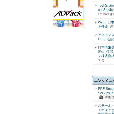
TechSh
oid Se
chShare
Wilo、
を任命
WI
アクトプロ
LLC」を
日本衛生器具
0％、住宅
ン株式会
30分
エンタメニ
PRE Se
SecOp
PRE S
スモール
メディア