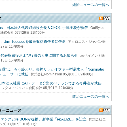
経済ニュースの一覧へ
ス
stems、日本法人代表取締役会長＆CEOに手島主税が就任
OutSyste
株式会社 07月29日 11時00分
、Jim Tedescoを最高収益責任者に任命
アクロニス・ジャパン株
27日 11時00分
う代表取締役および役員の人事に関するお知らせ
auペイメント株
13日 15時00分
夜職”は、もう終わり。矢神サラがオファー型逆求人「Nominatio
デューサーに就任
株式会社Nomination 05月08日 09時00分
ix、日本法人社長にAI・データ分野のベテランである今井浩が就任
ックス・ジャパン合同会社 05月01日 12時30分
政治ニュースの一覧へ
ターニュース
ァンズとre;BONが提携、新事業「re;ALIZE」を設立
株式会社エ
ズ 08月07日 10時00分