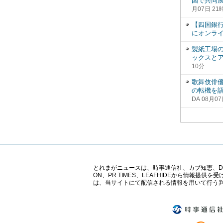
国で共同
月07日 21
【四国銀行
にオンラ
製紙工場の
ックスと
10分
歌舞伎俳優
の転機を語
DA 08月0
とれまがニュースは、時事通信社、カブ知恵、Digital 
ON、PR TIMES、LEAFHIDEから情
は、当サイトにて配信される情報を用いて行う