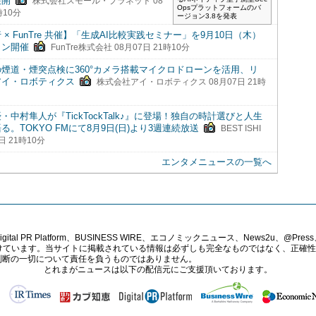
展開
株式会社スモール・プラネット 08
Opsプラットフォームのバ
時10分
ージョン3.8を発表
 × FunTre 共催】「生成AI比較実践セミナー」を9月10日（木）
イン開催
FunTre株式会社 08月07日 21時10分
煙道・煙突点検に360°カメラ搭載マイクロドローンを活用、リ
アイ・ロボティクス
株式会社アイ・ロボティクス 08月07日 21時
・中村隼人が『TickTockTalk♪』に登場！独自の時計選びと人生
る。TOKYO FMにて8月9日(日)より3週連続放送
BEST ISHI
7日 21時10分
エンタメニュースの一覧へ
PR Platform、BUSINESS WIRE、エコノミックニュース、News2u、@Press、
報提供を受けています。当サイトに掲載されている情報は必ずしも完全なものではなく、正
判断の一切について責任を負うものではありません。
とれまがニュースは以下の配信元にご支援頂いております。