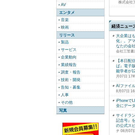
株式会社ア
AV
エンタメ
音楽
経済ニュー
映画
リリース
大企業は
化」。アマ
製品
なたの会社
サービス
会社三笠書房
企業動向
【本日配信
業績報告
ば』電子版
能学者が1
調査・報告
月07日 17
技術・開発
AIファイ
告知・募集
8月07日 1
人事
iPhon
その他
全にデー
写真
サイドラン
記念号』を
の公式スピ
チ 08月07