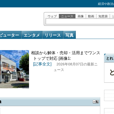
経済や政治
ウェブ
ニュース
画像
動画
知恵袋
ピューター
エンタメ
リリース
写真
相談から解体・売却・活用までワンス
トップで対応 [画像1:
とれ
[記事全文]
2026年08月07日の最新ニ
ュース
像