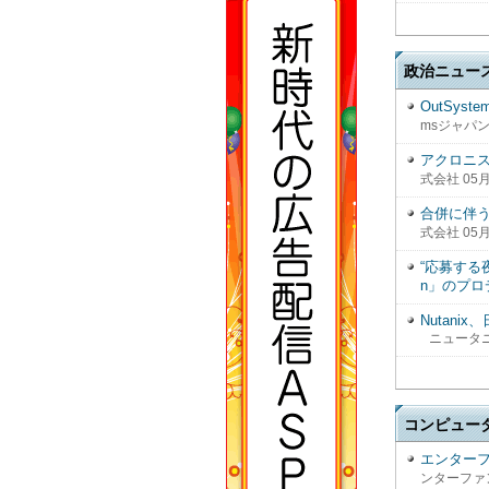
政治ニュー
OutSy
msジャパン
アクロニス
式会社 05月
合併に伴
式会社 05月
“応募する
n」のプロ
Nutan
ニュータニ
コンピュー
エンターフ
ンターファン