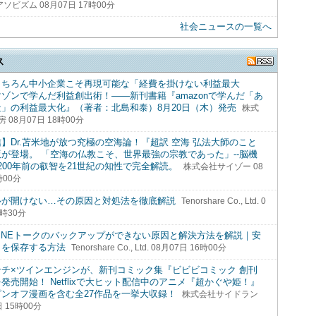
ソビズム 08月07日 17時00分
社会ニュースの一覧へ
ス
もちろん中小企業こそ再現可能な「経費を掛けない利益最大
ゾンで学んだ利益創出術！――新刊書籍『amazonで学んだ「あ
」の利益最大化』（著者：北島和泰）8月20日（木）発売
株式
 08月07日 18時00分
】Dr.苫米地が放つ究極の空海論！『超訳 空海 弘法大師のこと
が登場。 「空海の仏教こそ、世界最強の宗教であった」--脳機
200年前の叡智を21世紀の知性で完全解読。
株式会社サイゾー 08
時00分
ルが開けない…その原因と対処法を徹底解説
Tenorshare Co., Ltd. 0
6時30分
eでLINEトークのバックアップができない原因と解決方法を解説｜安
タを保存する方法
Tenorshare Co., Ltd. 08月07日 16時00分
チ×ツインエンジンが、新刊コミック集『ビビビコミック 創刊
発売開始！ Netflixで大ヒット配信中のアニメ『超かぐや姫！』
ンオフ漫画を含む全27作品を一挙大収録！
株式会社サイドラン
日 15時00分