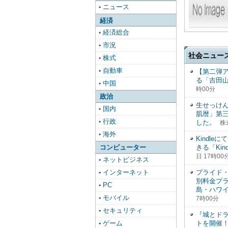
ニュース
経済
経済総合
市況
社会ニュー
株式
自動車
【第二弾アー
る「吉田山
中国
時00分
政治
生せっけん
国内
肌暦」第
行政
した。
株
海外
Kindl
コンピューター
きる「Ki
日 17時00
ネットビジネス
インターネット
プライド・
別料金プラ
PC
島・ハワ
モバイル
7時00分
セキュリティ
『城とドラ
ゲーム
トを開催