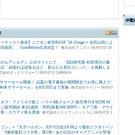
IR
ス
ティスト発表】ニクオン町田BASE '26 Chage × 吉田山田によ
田柴田」、GoodMoon出演決定！
株式会社アシスト 08月07日 18
のルアンルアン 公式サイトにて、 「洗顔研究家 松田理沙の素
三話「頑張れば頑張るほど、肌も心も荒れていった」を掲載しま
式会社ボックスグループ 08月07日 18時00分
eにてサマーセール開催！ 話題の電子書籍が期間限定でお得に購入で
ndle本サマーセール」を8月20日まで実施
株式会社サイゾー 08月07
分
オブ・アメリカで航く ハワイ4島クルーズ 航空券付き9日間 特
ン販売開始 東京(成田・羽田)発着349,000円～ オアフ島・マウイ
イ島・カウアイ島を周遊
株式会社ベストワンドットコム 08月07日 1
ゴン』×『天才バカボン』8月7日(金)19:00より復刻コラボイベン
！「3連続復刻コラボ祭」第1弾！あの伝説のギャグアニメが登場