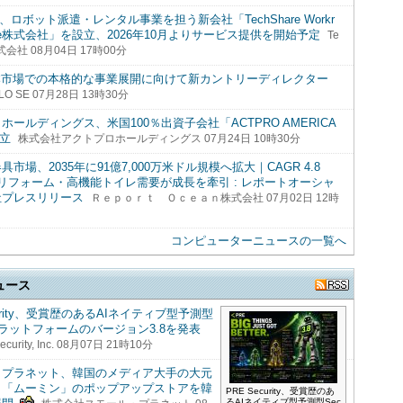
are、ロボット派遣・レンタル事業を担う新会社「TechShare Workr
rvice株式会社」を設立、2026年10月よりサービス提供を開始予定
Te
株式会社 08月04日 17時00分
日本市場での本格的な事業展開に向けて新カントリーディレクター
LO SE 07月28日 13時30分
ホールディングス、米国100％出資子会社「ACTPRO AMERICA
設立
株式会社アクトプロホールディングス 07月24日 10時30分
市場、2035年に91億7,000万米ドル規模へ拡大｜CAGR 4.8
リフォーム・高機能トイレ需要が成長を牽引 : レポートオーシャ
社プレスリリース
Ｒｅｐｏｒｔ Ｏｃｅａｎ株式会社 07月02日 12時
コンピューターニュースの一覧へ
ュース
curity、受賞歴のあるAIネイティブ型予測型
sプラットフォームのバージョン3.8を発表
ecurity, Inc. 08月07日 21時10分
・プラネット、韓国のメディア大手の大元
と「ムーミン」のポップアップストアを韓
PRE Security、受賞歴のあ
るAIネイティブ型予測型Sec