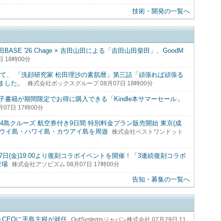
技術・開発の一覧へ
E '26 Chage × 吉田山田による「吉田山田柴田」、GoodM
 18時00分
て、 「洗顔研究家 松田理沙の素肌暦」第三話「頑張れば頑張る
ました。
株式会社ボックスグループ 08月07日 18時00分
電子書籍が期間限定でお得に購入できる「Kindle本サマーセール」
07日 17時00分
島クルーズ 航空券付き9日間 特別料金プラン販売開始 東京(成
島・マウイ島・ハワイ島・カウアイ島を周遊
株式会社ベストワンドット
日(金)19:00より復刻コラボイベントを開催！「3連続復刻コラボ
登場
株式会社アソビズム 08月07日 17時00分
告知・募集の一覧へ
長＆CEOに手島主税が就任
OutSystemsジャパン株式会社 07月29日 11