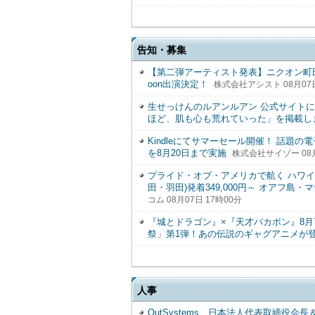
告知・募集
【第二弾アーティスト発表】ニクオン町田BAS
oon出演決定！
株式会社アシスト 08月07日
生せっけんのルアンルアン 公式サイトに
ほど、肌も心も荒れていった」を掲載し
Kindleにてサマーセール開催！ 話題の
を8月20日まで実施
株式会社サイゾー 08月
プライド・オブ・アメリカで航く ハワイ4
田・羽田)発着349,000円～ オアフ
コム 08月07日 17時00分
『城とドラゴン』×『天才バカボン』8月7
祭」第1弾！あの伝説のギャグアニメが
人事
OutSystems、日本法人代表取締役会