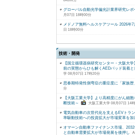
8時00分
グローバル自動光学偏光計業界研究レポート
月07日 18時00分
メドノア無料ヘルスケアツール 2026年
日 18時00分
技術・開発
【国立循環器病研究センター・大阪大学
前の実態からひも解くAEDパッド装着
学 08月07日 17時20分
思春期特発性側弯症の重症度に「家族歴
分
【大阪工業大学】より高精度にがん細胞
断技術～
大阪工業大学 08月07日 14時
電気自動車の次世代化を支えるEVトランスミ
率駆動技術への投資拡大が市場変革を加
オマーン自動車ファイナンス市場、2032
と自動車需要拡大が市場発展を後押し
A