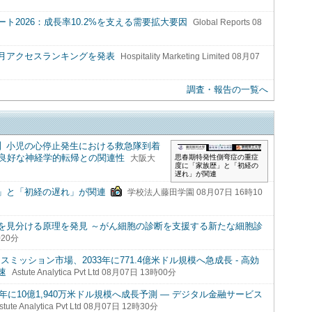
2026：成長率10.2%を支える需要拡大要因
Global Reports 08
7月アクセスランキングを発表
Hospitality Marketing Limited 08月07
調査・報告の一覧へ
】小児の心停止発生における救急隊到着
と良好な神経学的転帰との関連性
思春期特発性側弯症の重症
大阪大
度に「家族歴」と「初経の
遅れ」が関連
」と「初経の遅れ」が関連
学校法人藤田学園 08月07日 16時10
を見分ける原理を発見 ～がん細胞の診断を支援する新たな細胞診
20分
ッション市場、2033年に771.4億米ドル規模へ急成長 - 高効
速
Astute Analytica Pvt Ltd 08月07日 13時00分
年に10億1,940万米ドル規模へ成長予測 ― デジタル金融サービス
stute Analytica Pvt Ltd 08月07日 12時30分