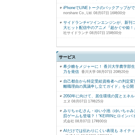
iPhoneでLINEトークのバックアッ
norshare Co., Ltd. 08月07日 16時00分
サイドランチ×ツインエンジンが、新刊コミ
大ヒット配信中のアニメ『超かぐや姫！
社サイドランチ 08月07日 15時00分
サービス
希少糖をメジャーに！ 香川大学農学部
力を発信
香川大学 08月07日 20時20分
自己都合から特定受給資格者への判定変
離職理由の異議申し立てガイド」を公開
2050年に向けて、居住環境の質とエネ
エヌ 08月07日 17時25分
みりちゃむさん・ゆい小池（ゆいちゃみ
罰ゲームも登場？！“KEIRINヒロインバ
式会社 08月07日 17時00分
AIだけでは伝わりにくい表現も ネイテ