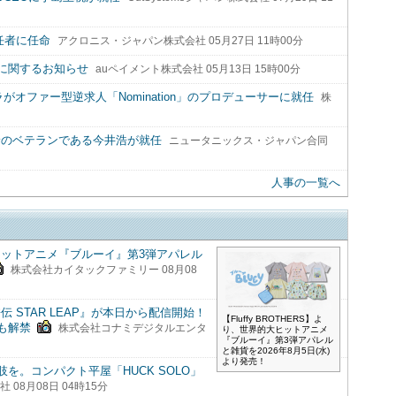
責任者に任命
アクロニス・ジャパン株式会社 05月27日 11時00分
に関するお知らせ
auペイメント株式会社 05月13日 15時00分
がオファー型逆求人「Nomination」のプロデューサーに就任
株
タ分野のベテランである今井浩が就任
ニュータニックス・ジャパン合同
人事の一覧へ
界的大ヒットアニメ『ブルーイ』第3弾アパレル
株式会社カイタックファミリー 08月08
 STAR LEAP』が本日から配信開始！
【Fluffy BROTHERS】よ
も解禁
株式会社コナミデジタルエンタ
り、世界的大ヒットアニメ
『ブルーイ』第3弾アパレル
と雑貨を2026年8月5日(水)
より発売！
を。コンパクト平屋「HUCK SOLO」
08月08日 04時15分