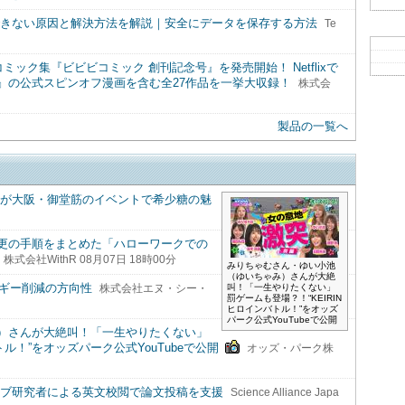
プができない原因と解決方法を解説｜安全にデータを保存する方法
Te
ック集『ビビビコミック 創刊記念号』を発売開始！ Netflixで
』の公式スピンオフ漫画を含む全27作品を一挙大収録！
株式会
製品の一覧へ
生が大阪・御堂筋のイベントで希少糖の魅
更の手順をまとめた「ハローワークでの
株式会社WithR 08月07日 18時00分
みりちゃむさん・ゆい小池
（ゆいちゃみ）さんが大絶
ルギー削減の方向性
叫！「一生やりたくない」
株式会社エヌ・シー・
罰ゲームも登場？！“KEIRIN
ヒロインバトル！”をオッズ
パーク公式YouTubeで公開
）さんが大絶叫！「一生やりたくない」
トル！”をオッズパーク公式YouTubeで公開
オッズ・パーク株
ィブ研究者による英文校閲で論文投稿を支援
Science Alliance Japa