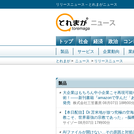
リリースニュース – とれまがニュース
トップ
社会
経済
政治
コン
製品
サービス
企業動向
業
とれまが
>
ニュース
>
リリースニュース
製品
大企業はもちろん中小企業こそ再現可能
術！――新刊書籍『amazonで学んだ
発売
株式会社三笠書房 08月07日 18時00
【本日配信】Dr.苫米地が放つ究極の空
教こそ、世界最強の宗教であった」--脳機
サイゾー 08月07日 17時00分
AIファイルが開けない…その原因と対処