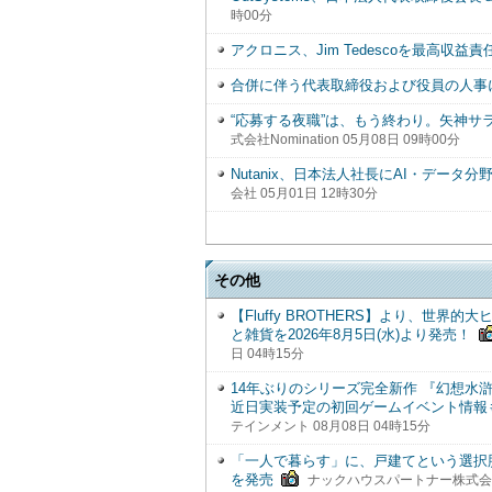
時00分
アクロニス、Jim Tedescoを最高収益
合併に伴う代表取締役および役員の人事
“応募する夜職”は、もう終わり。矢神サラ
式会社Nomination 05月08日 09時00分
Nutanix、日本法人社長にAI・デー
会社 05月01日 12時30分
その他
【Fluffy BROTHERS】より、世
と雑貨を2026年8月5日(水)より発売！
日 04時15分
14年ぶりのシリーズ完全新作 『幻想水滸伝
近日実装予定の初回ゲームイベント情報
テインメント 08月08日 04時15分
「一人で暮らす」に、戸建てという選択肢
を発売
ナックハウスパートナー株式会社 