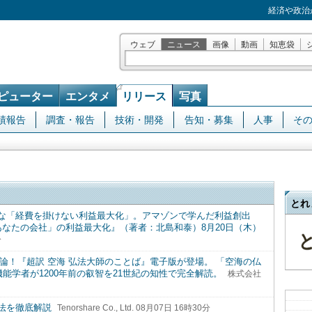
経済や政治
ウェブ
ニュース
画像
動画
知恵袋
ピューター
エンタメ
リリース
写真
績報告
調査・報告
技術・開発
告知・募集
人事
そ
とれ
な「経費を掛けない利益最大化」。アマゾンで学んだ利益創出
「あなたの会社」の利益最大化』（著者：北島和泰）8月20日（木）
分
海論！『超訳 空海 弘法大師のことば』電子版が登場。 「空海の仏
能学者が1200年前の叡智を21世紀の知性で完全解読。
株式会社
法を徹底解説
Tenorshare Co., Ltd. 08月07日 16時30分