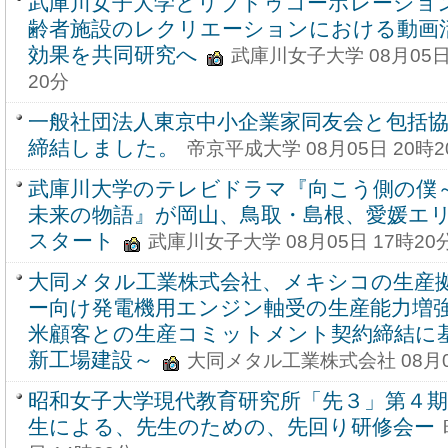
武庫川女子大学とリブドゥコーポレーショ
齢者施設のレクリエーションにおける動画
効果を共同研究へ
武庫川女子大学 08月05日
20分
一般社団法人東京中小企業家同友会と包括
締結しました。
帝京平成大学 08月05日 20時2
武庫川大学のテレビドラマ『向こう側の僕
未来の物語』が岡山、鳥取・島根、愛媛エリ
スタート
武庫川女子大学 08月05日 17時20
大同メタル工業株式会社、メキシコの生産
ー向け発電機用エンジン軸受の生産能力増
米顧客との生産コミットメント契約締結に基
新工場建設～
大同メタル工業株式会社 08月05
昭和女子大学現代教育研究所「先３」第４期
生による、先生のための、先回り研修会ー