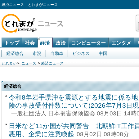
経済ニュース – とれまがニュース
トップ
社会
経済
政治
コンピューター
エンタメ
経済総合
市況
自動車
ビジネス
中国
とれまが
>
ニュース
>
経済ニュース
経済総合
令和8年岩手県沖を震源とする地震に係る地
険の事故受付件数について(2026年7月3日現
一般社団法人 日本損害保険協会 08月03日 14時
日米など11か国が共同警告 北朝鮮IT工作員
悪用、企業に注意喚起
08月02日 08時08分