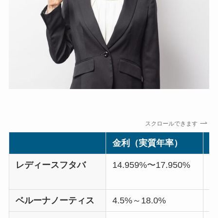
スクロールできます
金利（実質年率）
レディースフタバ
14.959%〜17.950%
5
ベルーナノーティス
4.5%～18.0%
3