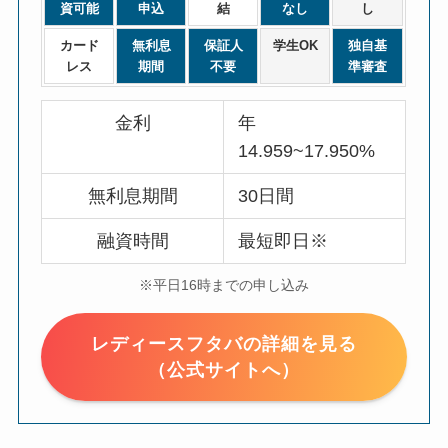
資可能
申込
結
なし
し
カード
無利息
保証人
学生OK
独自基
レス
期間
不要
準審査
金利
年
14.959~17.950%
無利息期間
30日間
融資時間
最短即日※
※平日16時までの申し込み
レディースフタバの詳細を見る
（公式サイトへ）