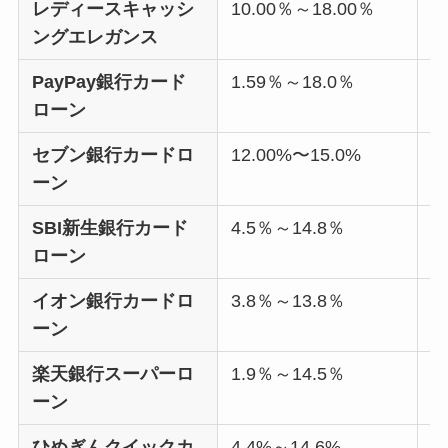
レディースキャッシ
10.00％～18.00％
5
ングエレガンス
PayPay銀行カード
1.59％～18.0％
1
ローン
セブン銀行カードロ
12.00%〜15.0%
3
ーン
SBI新生銀行カード
4.5％～14.8％
5
ローン
イオン銀行カードロ
3.8％～13.8％
8
ーン
楽天銀行スーパーロ
1.9％～14.5％
8
ーン
ひめぎんクイックカ
4.4%～14.6%
8