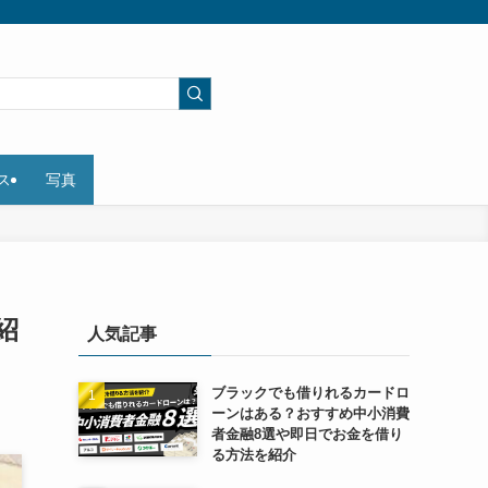
ス
写真
紹
人気記事
ブラックでも借りれるカードロ
ーンはある？おすすめ中小消費
者金融8選や即日でお金を借り
る方法を紹介