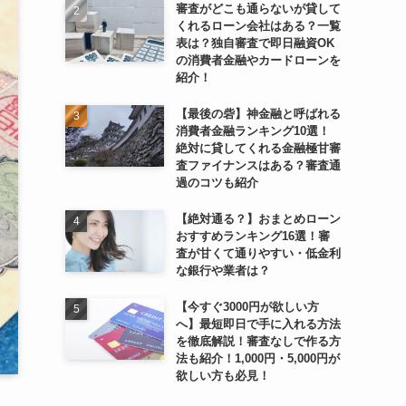
審査がどこも通らないが貸して
くれるローン会社はある？一覧
表は？独自審査で即日融資OK
の消費者金融やカードローンを
紹介！
【最後の砦】神金融と呼ばれる
消費者金融ランキング10選！
絶対に貸してくれる金融極甘審
査ファイナンスはある？審査通
過のコツも紹介
【絶対通る？】おまとめローン
おすすめランキング16選！審
査が甘くて通りやすい・低金利
な銀行や業者は？
【今すぐ3000円が欲しい方
へ】最短即日で手に入れる方法
を徹底解説！審査なしで作る方
法も紹介！1,000円・5,000円が
欲しい方も必見！