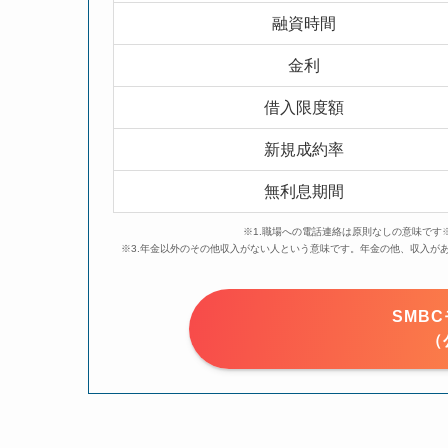
融資時間
金利
借入限度額
新規成約率
無利息期間
※1.職場への電話連絡は原則なしの意味です
※3.年金以外のその他収入がない人という意味です。年金の他、収入が
SMB
（