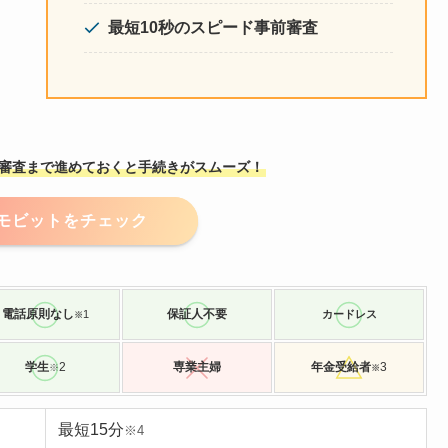
最短10秒のスピード事前審査
本審査まで進めておくと手続きがスムーズ！
Cモビットをチェック
電話原則なし
保証人不要
1
カードレス
※
学生
2
専業主婦
年金受給者
3
※
※
最短15分
※4