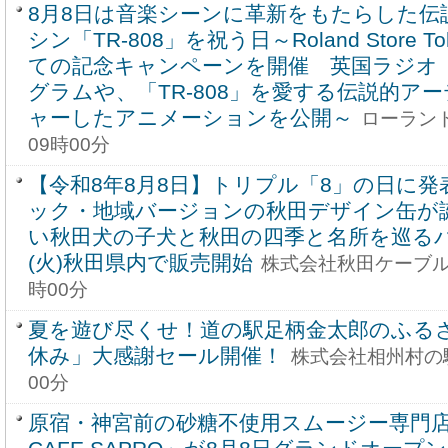
8月8日は音楽シーンに革新をもたらした伝
シン「TR-808」を祝う日～Roland Store
ての記念キャンペーンを開催 英国ラジオ「
グラムや、「TR-808」を愛する伝説的ア
ャーしたアニメーションを公開～
ローランド
09時00分
【令和8年8月8日】トリプル「8」の日に
ック・地域バージョンの秋田デザイン缶が
い秋田犬の子犬と秋田の四季と名所を巡るパ
(火)秋田県内で販売開始
株式会社秋田ケーブルテレ
時00分
夏を遊び尽くせ！道の駅足柄金太郎のふる
休み」大感謝セール開催！
株式会社相州村の駅 
00分
原宿・神宮前の砂糖不使用スムージー専門店「