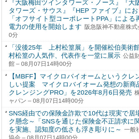
『大阪梅田ツインタワーズ・ノース』『大
タワーズ・サウス』『HEP ファイブ』に
「オフサイト型コーポレートPPA」による
電力の使用を開始します
阪急阪神不動産株式会社
0分
「没後25年 上村松篁展」を開催松伯美術
村松篁の人気作、代表作を一堂に展示
公益
館 – 08月07日14時00分
【MBFF】マイクロバイオームというクレ
しい提案 マイクロバイオーム発想の新商品「
クレンジングPRO」を2026年8月6日発売
ャパン – 08月07日14時00分
SNS経由での保険金詐欺で10代は現実で居
ク懸念～「SNSを通じた保険金不正請求に
を実施、認知度の低さも浮き彫りに～
一般
協会 – 08月07日14時00分