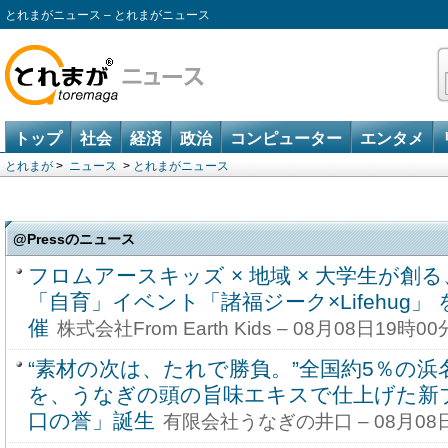
とれまがニュース – とれまがニュース
トップ
社会
経済
政治
コンピューター
エンタメ
とれまが
>
ニュース
>
とれまがニュース
@Pressのニュース
フロムアースキッズ × 地域 × 大学生が創
「自育」イベント「諸福ジーク×Lifehug」 を
催
株式会社From Earth Kids – 08月08日19時00
“素材の次は、たれで勝負。”全国約5％の浜
を、うなぎの頭の旨味エキスで仕上げた新
口の誉」誕生
有限会社うなぎの井口 – 08月08日