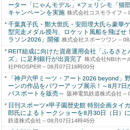
ーター「にゃんモデル」×フェリシモ「猫
キャンペーンを実施
株式会社コスモライフ – 0
千葉真子氏・鄭大世氏・安田理大氏ら豪華
型完走メダル授与、ロケット風船を飛ばせ
ラソン2026」開催
株式会社スポーツワン – 08
REIT組成に向けた資産運用会社「ふるさと
ズ」に足利銀行が出資完了
株式会社NBIホ
社PROSPER – 08月07日16時00分
「神戸六甲ミーツ・アート2026 beyond
ーンの作品をパワーアップ展示！～8月7日
パスポートを販売～
阪神電気鉄道株式会社 – 0
日刊スポーツ×甲子園歴史館 特別企画タイガ
郎氏によるトークショーを8月30日（日）
鉄道株式会社 – 08月07日14時45分