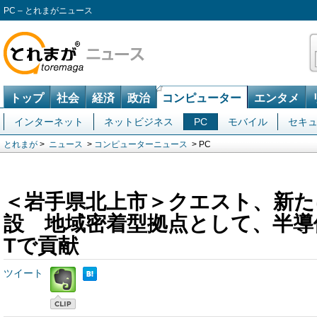
PC – とれまがニュース
トップ
社会
経済
政治
コンピューター
エンタメ
インターネット
ネットビジネス
PC
モバイル
セキ
とれまが
>
ニュース
>
コンピューターニュース
> PC
＜岩手県北上市＞クエスト、新た
設 地域密着型拠点として、半導
Tで貢献
ツイート