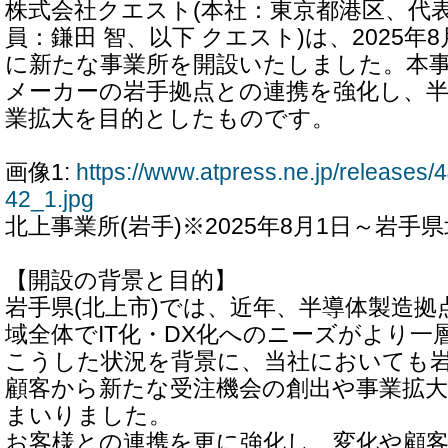
株式会社クエスト(本社：東京都港区、代表
員：鎌田 智、以下 クエスト)は、2025年
に新たな事業所を開設いたしました。本
メーカーの岩手拠点との連携を強化し、
業拡大を目的としたものです。
画像1:
https://www.atpress.ne.jp/release
42_1.jpg
北上事業所(岩手)※2025年8月1日～岩手
【開設の背景と目的】
岩手県(北上市)では、近年、半導体製造拠
域全体でIT化・DX化へのニーズがより一
こうした状況を背景に、当社においても
顧客から新たな受注機会の創出や事業拡
まいりました。
お客様との連携を更に強化し、変化や顧