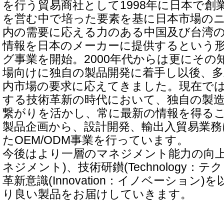
を行う貿易商社として1998年に日本で創
を営む中で培った要素を基に日本市場の
内の需要に応える力のある中国及び台湾
情報を日本のメーカーに提供するという
グ事業を開始。2000年代からは更にその
場向けに独自の製品開発に着手し以後、多
内市場の要求に応えてきました。現在で
する技術革新の時代において、独自の製
繋がりを活かし、常に最新の情報を得る
製品企画から、設計開発、輸出入貿易業務
たOEM/ODM事業を行っています。
今後はより一層のマネジメント能力の向上(Ma
ネジメント)、技術研鑚(Technology：
革新意識(Innovation：イノベーション
り良い製品をお届けしていきます。