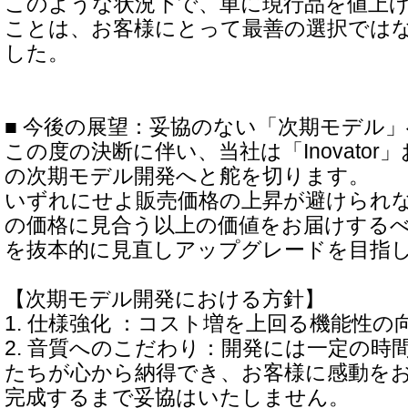
このような状況下で、単に現行品を値上
ことは、お客様にとって最善の選択では
した。
■ 今後の展望：妥協のない「次期モデル
この度の決断に伴い、当社は「Inovator」お
の次期モデル開発へと舵を切ります。
いずれにせよ販売価格の上昇が避けられ
の価格に見合う以上の価値をお届けする
を抜本的に見直しアップグレードを目指
【次期モデル開発における方針】
1. 仕様強化 ：コスト増を上回る機能性
2. 音質へのこだわり：開発には一定の時
たちが心から納得でき、お客様に感動を
完成するまで妥協はいたしません。