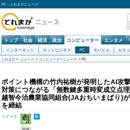
PC – とれまがニュース
トップ
社会
経済
政治
コンピューター
エンタメ
インターネット
ネットビジネス
PC
モバイル
セキ
とれまが
>
ニュース
>
コンピューターニュース
> PC
ポイント機構の竹内祐樹が発明したAI攻
対策につながる「無数鍵多重時変成立点理
越智今治農業協同組合(JAおちいまばり)
を締結
ツイート