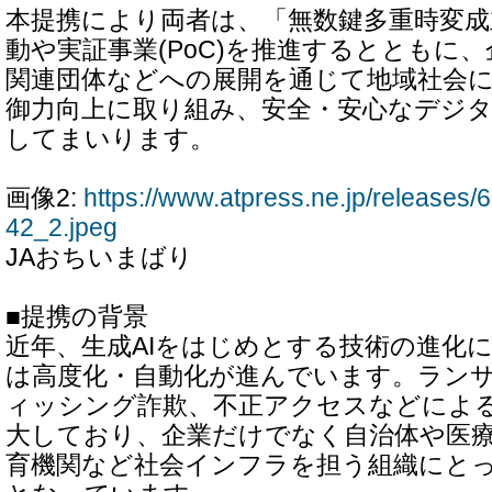
本提携により両者は、「無数鍵多重時変成
動や実証事業(PoC)を推進するとともに
関連団体などへの展開を通じて地域社会
御力向上に取り組み、安全・安心なデジ
してまいります。
画像2:
https://www.atpress.ne.jp/release
42_2.jpeg
JAおちいまばり
■提携の背景
近年、生成AIをはじめとする技術の進化
は高度化・自動化が進んでいます。ラン
ィッシング詐欺、不正アクセスなどによ
大しており、企業だけでなく自治体や医
育機関など社会インフラを担う組織にと