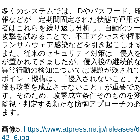
多くのシステムでは、IDやパスワード、暗
報などが一定期間固定された状態で運用
者はこれらを繰り返し分析し、自動化ツー
攻撃を試みることで、不正アクセスや権
ランサムウェア感染などを引き起こしま
また、従来のセキュリティ対策は「侵入
が置かれてきましたが、侵入後の継続的
異常行動の検知については課題が残され
ポイント機構は、「侵入されないこと」
後も攻撃を成立させないこと」が重要で
す。そのため、攻撃成立条件そのものを
監視・判定する新たな防御アプローチの
ます。
画像5:
https://www.atpress.ne.jp/release
42_6.jpg