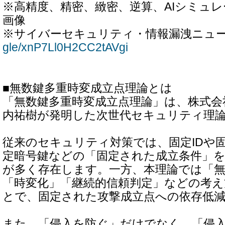
※高精度、精密、緻密、逆算、AIシミュ
画像
※サイバーセキュリティ・情報漏洩ニュ
gle/xnP7Ll0H2CC2tAVgi
■無数鍵多重時変成立点理論とは
「無数鍵多重時変成立点理論」は、株式会
内祐樹が発明した次世代セキュリティ理
従来のセキュリティ対策では、固定IDや
定暗号鍵などの「固定された成立条件」
が多く存在します。一方、本理論では「無
「時変化」「継続的信頼判定」などの考
とで、固定された攻撃成立点への依存低
また、「侵入を防ぐ」だけでなく、「侵