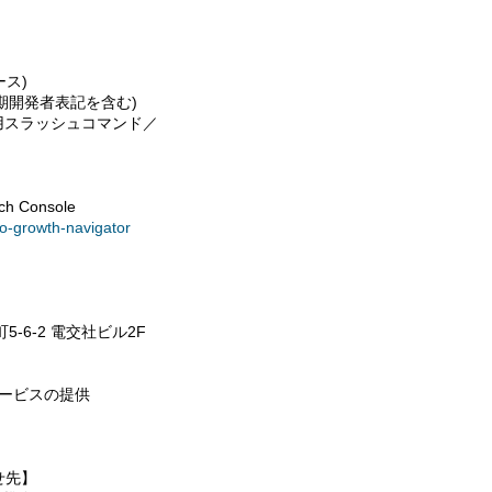
ース)
初期開発者表記を含む)
O工程用スラッシュコマンド／
h Console
eo-growth-navigator
5-6-2 電交社ビル2F
サービスの提供
せ先】