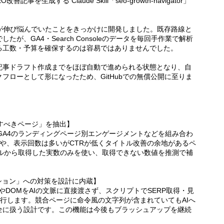
改善記事を生成する Claude Skill「seo-growth-navigator」
PVが伸び悩んでいたことをきっかけに開発しました。既存路線と
が、GA4・Search Consoleのデータを毎回手作業で解析
る工数・予算を確保するのは容易ではありませんでした。
記事ドラフト作成までをほぼ自動で進められる状態となり、自
フローとして形になったため、GitHubでの無償公開に至りま
善すべきページ」を抽出】
、GA4のランディングページ別エンゲージメントなどを組み合わ
や、表示回数は多いがCTRが低くタイトル改善の余地があるペ
ールから取得した実数のみを使い、取得できない数値を推測で補
ション」への対策を設計に内蔵】
LやDOMをAIの文脈に直接渡さず、スクリプトでSERP取得・見
実行します。競合ページに命令風の文字列が含まれていてもAIへ
全に扱う設計です。この機能は今後もブラッシュアップを継続