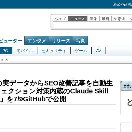
経済や政治
ウェブ
ニュース
画像
動画
知恵袋
ピューター
エンタメ
リリース
写真
PC
モバイル
セキュリティ
ゲーム
AV
> PC
soleの実データからSEO改善記事を自動生
とれ
ション対策内蔵のClaude Skill
tor」を7/9GitHubで公開