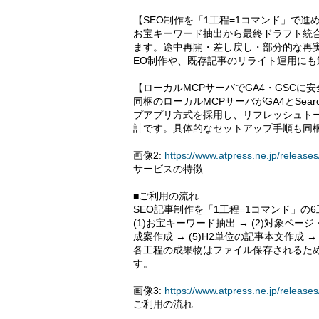
【SEO制作を「1工程=1コマンド」で進
お宝キーワード抽出から最終ドラフト統
ます。途中再開・差し戻し・部分的な再
EO制作や、既存記事のリライト運用にも
【ローカルMCPサーバでGA4・GSCに
同梱のローカルMCPサーバがGA4とSearc
プアプリ方式を採用し、リフレッシュト
計です。具体的なセットアップ手順も同
画像2:
https://www.atpress.ne.jp/relea
サービスの特徴
■ご利用の流れ
SEO記事制作を「1工程=1コマンド」の
(1)お宝キーワード抽出 → (2)対象ページ
成案作成 → (5)H2単位の記事本文作成 
各工程の成果物はファイル保存されるた
す。
画像3:
https://www.atpress.ne.jp/relea
ご利用の流れ