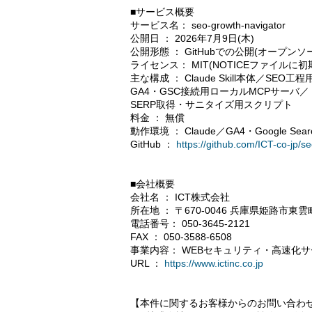
■サービス概要
サービス名： seo-growth-navigator
公開日 ： 2026年7月9日(木)
公開形態 ： GitHubでの公開(オープンソ
ライセンス： MIT(NOTICEファイルに
主な構成 ： Claude Skill本体／SE
GA4・GSC接続用ローカルMCPサーバ／
SERP取得・サニタイズ用スクリプト
料金 ： 無償
動作環境 ： Claude／GA4・Google Searc
GitHub ：
https://github.com/ICT-co-jp/s
■会社概要
会社名 ： ICT株式会社
所在地 ： 〒670-0046 兵庫県姫路市東雲町
電話番号： 050-3645-2121
FAX ： 050-3588-6508
事業内容： WEBセキュリティ・高速化
URL ：
https://www.ictinc.co.jp
【本件に関するお客様からのお問い合わ