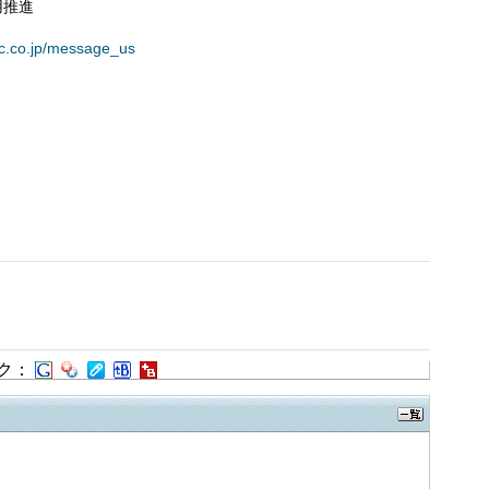
用推進
inc.co.jp/message_us
ク：