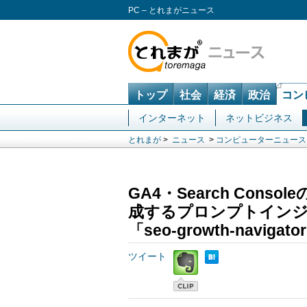
PC – とれまがニュース
トップ
社会
経済
政治
コン
インターネット
ネットビジネス
とれまが
>
ニュース
>
コンピューターニュース
GA4・Search Con
成するプロンプトインジェク
「seo-growth-naviga
ツイート