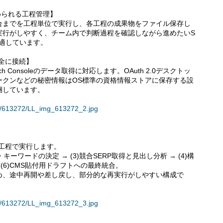
められる工程管理】
合までを工程単位で実行し、各工程の成果物をファイル保存し
実行がしやすく、チーム内で判断過程を確認しながら進めたいS
適しています。
安全に接続】
h Consoleのデータ取得に対応します。OAuth 2.0デスクトッ
ークンなどの秘密情報はOS標準の資格情報ストアに保存する設
梱しています。
ses/613272/LL_img_613272_2.jpg
6工程で実行します。
・キーワードの決定 → (3)競合SERP取得と見出し分析 → (4)構
→ (6)CMS貼付用ドラフトへの最終統合。
め、途中再開や差し戻し、部分的な再実行がしやすい構成で
ses/613272/LL_img_613272_3.jpg