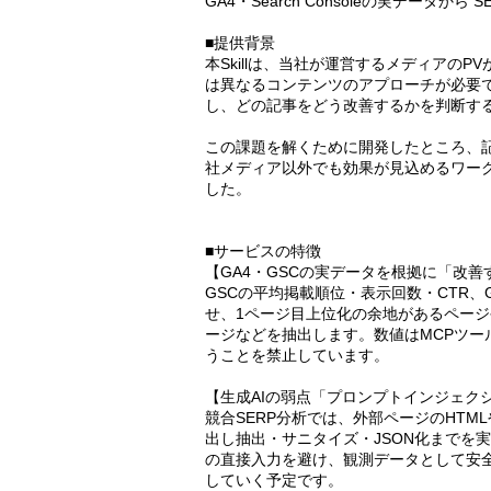
GA4・Search Consoleの実データから SEO
■提供背景
本Skillは、当社が運営するメディアの
は異なるコンテンツのアプローチが必要でした
し、どの記事をどう改善するかを判断す
この課題を解くために開発したところ、
社メディア以外でも効果が見込めるワーク
した。
■サービスの特徴
【GA4・GSCの実データを根拠に「改
GSCの平均掲載順位・表示回数・CTR
せ、1ページ目上位化の余地があるページ
ージなどを抽出します。数値はMCPツ
うことを禁止しています。
【生成AIの弱点「プロンプトインジェク
競合SERP分析では、外部ページのHTM
出し抽出・サニタイズ・JSON化までを
の直接入力を避け、観測データとして安
していく予定です。