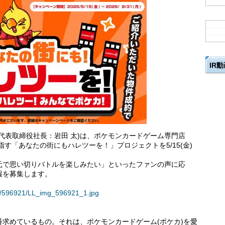
IR
代表取締役社長：岩田 太)は、ポケモンカードゲーム専門店
指す「あなたの街にもハレツーを！」プロジェクトを5/15(金)
元で思い切りバトルを楽しみたい」といったファンの声に応
報を募集します。
ses/596921/LL_img_596921_1.jpg
求めているもの。それは、ポケモンカードゲーム(ポケカ)を愛