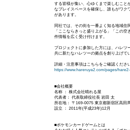
する皆様が集い、心ゆくまで楽しむこと
なプレイスペースを確保し、誰もがワク
があります。
同社では、その街を一番よく知る地域住
「ここならきっと盛り上がる」「この空
件情報を広く受け付けます。
プロジェクトに参加した方には、ハレツ
共に新たなハレツーの拠点を創り上げて
詳細・注意事項はこちらをご確認くださ
https://www.hareruya2.com/pages/hare2-
■会社概要
名称 ： 株式会社晴れる屋
代表者： 代表取締役社長 岩田 太
所在地： 〒169-0075 東京都新宿区高田馬
設立 ： 2011年(平成23年)12月
■ポケモンカードゲームとは