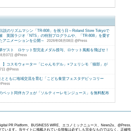
ズムマシン「TR-808」を祝う日～Roland Store Tokyoで
 英国ラジオ「NTS」の特別プログラムや、「TR-808」を愛す
たアニメーションを公開～
2026年08月08日 @Press
華ゲスト ロケット型完走メダル授与、ロケット風船を飛ばせ！
8月07日 @Press
。】コスモウォーター「にゃんモデル」×フェリシモ「猫部」が
7日 @Press
40社とともに地域交流を育む「こども食堂フェスタデピッコリー
Press
のペット同伴カフェが「ソルティーレモンジュース」を無料配布
PR Platform、BUSINESS WIRE、エコノミックニュース、News2u、@Press、
報提供を受けています。当サイトに掲載されている情報は必ずしも完全なものではなく、正