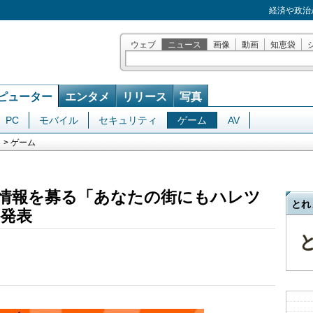
経済や政治
ウェブ
ニュース
画像
動画
知恵袋
ピューター
エンタメ
リリース
写真
PC
モバイル
セキュリティ
ゲーム
AV
> ゲーム
情報を募る「あなたの街にもハレツ
とれ
発表