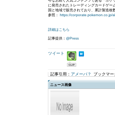
今なお続く人気コンテンツである「ポケ
に発売されたトレーディングカードゲームで
国と地域で販売されており、累計製造枚数
参照：
https://corporate.pokemon.co.jp/a
詳細はこちら
記事提供：
@Press
ツイート
記事引用：
アメーバ？
ブックマー
ニュース画像