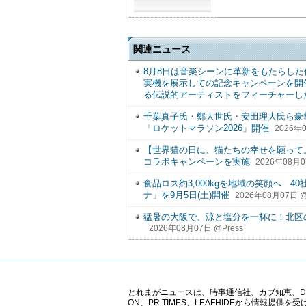
関連ニュース
8月8日は音楽シーンに革新をもたらした伝説のリ
実機を展示しての記念キャンペーンを開催
る伝説的アーティストをフィーチャーし
千葉真子氏・鄭大世氏・安田理大氏ら豪
「ロケットマラソン2026」開催
2026年0
【世界猫の日に、猫たちの幸せを願って
コラボキャンペーンを実施
2026年08月0
食品ロス約3,000kgを地域の笑顔へ 
ナ」を9月5日(土)開催
2026年08月07日 @
猛暑の大阪で、涼と塩分を一杯に！北区
2026年08月07日 @Press
とれまがニュースは、時事通信社、カブ知恵、Digital 
ON、PR TIMES、LEAFHIDEから情