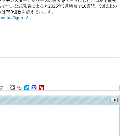
ットモンスター」シリーズの世界をテーマにした、日本で最初
す。公式発表によると2025年3月時点で16言語、90以上の
は750億枚を超えています。
boutus/figures/
ク：