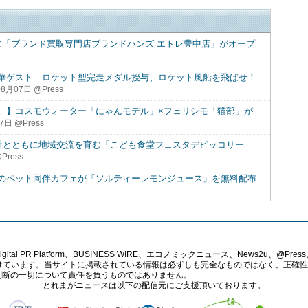
に「ブランド買取専門店ブランドハンズ エトレ豊中店」がオープ
華ゲスト ロケット型完走メダル授与、ロケット風船を飛ばせ！
8月07日 @Press
。】コスモウォーター「にゃんモデル」×フェリシモ「猫部」が
7日 @Press
40社とともに地域交流を育む「こども食堂フェスタデピッコリー
Press
のペット同伴カフェが「ソルティーレモンジュース」を無料配布
PR Platform、BUSINESS WIRE、エコノミックニュース、News2u、@Press、
報提供を受けています。当サイトに掲載されている情報は必ずしも完全なものではなく、正
判断の一切について責任を負うものではありません。
とれまがニュースは以下の配信元にご支援頂いております。