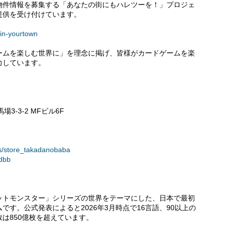
物件情報を募集する「あなたの街にもハレツーを！」プロジェ
提供を受け付けています。
in-yourtown
ームを楽しむ世界に」を理念に掲げ、皆様がカードゲームを楽
力しています。
場3-3-2 MFビル6F
s/store_takadanobaba
kdbb
ットモンスター」シリーズの世界をテーマにした、日本で最初
す。公式発表によると2026年3月時点で16言語、90以上の
は850億枚を超えています。