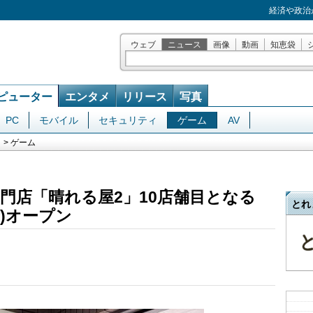
経済や政治
ウェブ
ニュース
画像
動画
知恵袋
ピューター
エンタメ
リリース
写真
PC
モバイル
セキュリティ
ゲーム
AV
> ゲーム
門店「晴れる屋2」10店舗目となる
とれ
金)オープン