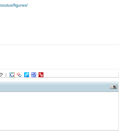
boutus/figures/
ク：