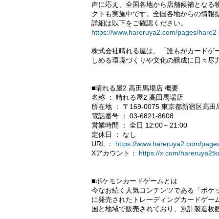
声に応え、全国各地から店舗候補となる
クトも実施中です。全国各地からの情報
詳細は以下をご確認ください。
https://www.hareruya2.com/pages/hare2-
株式会社晴れる屋は、「誰もがカードゲ
しめる環境づくりや文化の醸成に日々尽
■晴れる屋2 高田馬場店 概要
名称 ： 晴れる屋2 高田馬場店
所在地 ： 〒169-0075 東京都新宿区高田馬
電話番号 ： 03-6821-8608
営業時間 ： 全日 12:00～21:00
定休日 ： なし
URL ：
https://www.hareruya2.com/page
Xアカウント：
https://x.com/hareruya2t
■ポケモンカードゲームとは
今なお続く人気コンテンツである「ポケ
に発売されたトレーディングカードゲームで
国と地域で販売されており、累計製造枚数