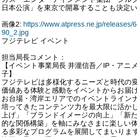
日本公演」を東京で開幕することも決定
画像2:
https://www.atpress.ne.jp/release
90_2.jpg
フジテレビ イベント
担当局長コメント：
【イベント事業局長 井瀧信吾／IP・アニ
子】
フジテレビは多様化するニーズと時代の
価値ある体験と感動をイベントからお届
お台場・湾岸エリアでのイベントライン
培ってきたコンテンツ力を最大限に活か
上げ」「ブランドイメージの向上」「新
的な関係構築」を軸にみなさまに楽しい
る多彩なプログラムを展開してまいりま