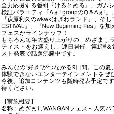
全力応援する番組『けるとめる』、ガム
検証バラエティ『Aぇ! groupのQ＆Aぇ
『萩原利久のwkwkはぎわランド』、そして『T
ESTIVAL』、『New Beginning Fes
フェスがラインナップ！
もちろん毎年大盛り上がりの「めざまし
ティストをお迎えし、連日開催。第1弾＆
スト発表で話題沸騰中です。
みんなの“好き”がつながる9日間。この夏、
体験できないエンターテインメントをぜ
今後、追加コンテンツも随時発表予定で
待ください。
【実施概要】
名称：めざましWANGANフェス～人気