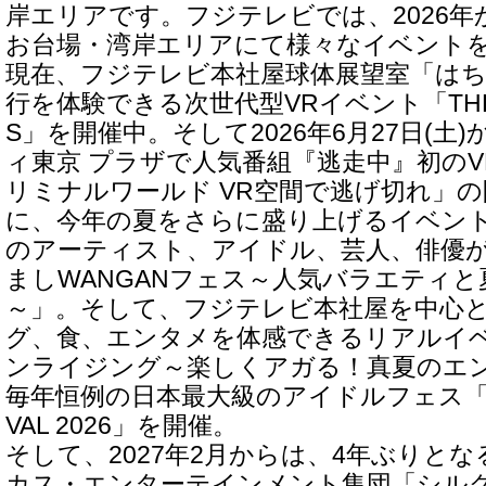
岸エリアです。フジテレビでは、2026年か
お台場・湾岸エリアにて様々なイベント
現在、フジテレビ本社屋球体展望室「は
行を体験できる次世代型VRイベント「THE S
S」を開催中。そして2026年6月27日(土
ィ東京 プラザで人気番組『逃走中』初の
リミナルワールド VR空間で逃げ切れ」
に、今年の夏をさらに盛り上げるイベン
のアーティスト、アイドル、芸人、俳優
ましWANGANフェス～人気バラエティ
～」。そして、フジテレビ本社屋を中心
グ、食、エンタメを体感できるリアルイ
ンライジング～楽しくアガる！真夏のエ
毎年恒例の日本最大級のアイドルフェス「TOKY
VAL 2026」を開催。
そして、2027年2月からは、4年ぶりと
カス・エンターテインメント集団「シル