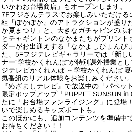
いかわお台場商店」もオープンします。
7Fフジさんテラスでお楽しみいただける
組『ぽかぽか』のアトラクションが盛り
か夏まつり」と、大きなガチャピンのふ
とチャギントンのなかまたちがプリント
ダーがお出迎えする「なかよしぴょんぴ
た、5Fフジテレビギャラリーでは『新し
ナー“学校かくれんぼ”が特別課外授業と
ジテレビかくれんぼ ～学校かくれんぼ 
気番組のリアル体験をお楽しみください。
『めざましテレビ』で放送中の「パペッ
限定ポップアップ「PUPPET SUNSUN in
たに「お台場ファンライジング」に登場！
いで楽しめるキッズボートも。
このほかにも、追加コンテンツを準備中
お待ちください！！