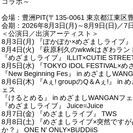
コラボ～
会場：豊洲PIT(〒135-0061 東京都江東区豊洲
会期：2026年8月3日(月)～8月9日(日)／7
＜公演日／出演アーティスト＞
8月3日(月) 『ぽかぽか×めざましライブ』 O
8月4日(火) 『萩原利久のwkwkはぎわラ
『めざましライブ』 ILLIT×CUTIE STREE
8月5日(水) 『TOKYO IDOL FESTIVA
『New Beginning Fes』 in めざましWA
8月6日(木) 『Aぇ! groupのQ＆Aぇ!』 i
ェス
『けるとめる』 in めざましWANGANフ
『めざましライブ』 Juice=Juice
8月7日(金) 『めざましライブ』 TWS
8月8日(土) 『めざましライブ×突然です
か？』 ONE N' ONLY×BUDDiiS