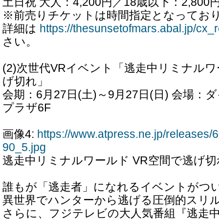
土日祝 大人：4,200円／18歳以下：2,800
※前売りチケットは時間指定となってお
詳細は
https://thesunsetofmars.abal.jp/cx_
さい。
(2)次世代VRイベント「逃走中リミナルワ
げ切れ」
会期：6月27日(土)～9月27日(日) 会場
プラザ6F
画像4:
https://www.atpress.ne.jp/release
90_5.jpg
逃走中リミナルワールド VR空間で逃げ切
誰もが「逃走者」になれるイベントがつ
異世界でハンターから逃げる圧倒的スリ
さらに、フジテレビの大人気番組『逃走中