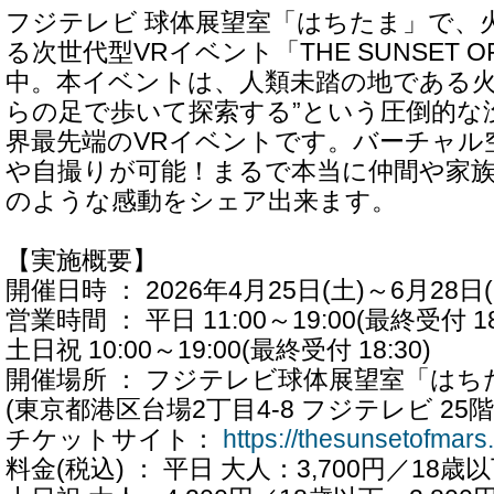
フジテレビ 球体展望室「はちたま」で、
る次世代型VRイベント「THE SUNSET O
中。本イベントは、人類未踏の地である火
らの足で歩いて探索する”という圧倒的な
界最先端のVRイベントです。バーチャル
や自撮りが可能！まるで本当に仲間や家
のような感動をシェア出来ます。
【実施概要】
開催日時 ： 2026年4月25日(土)～6月28日(
営業時間 ： 平日 11:00～19:00(最終受付 18
土日祝 10:00～19:00(最終受付 18:30)
開催場所 ： フジテレビ球体展望室「はち
(東京都港区台場2丁目4-8 フジテレビ 25階
チケットサイト：
https://thesunsetofmars
料金(税込) ： 平日 大人：3,700円／18歳以