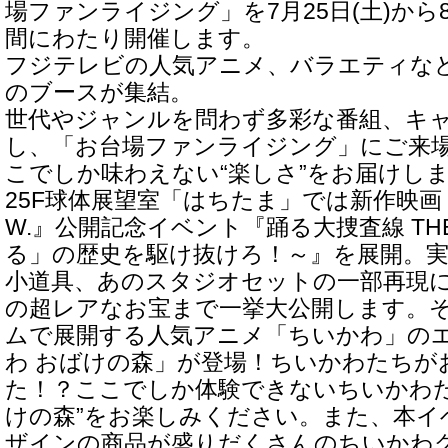
場ファンライジング」を7月25日(土)から8
間にわたり開催します。
フジテレビの人気アニメ、バラエティな
のブースが集結。
世代やジャンルを問わず多彩な番組、キ
し、「お台場ファンライジング」にご来
こでしか味わえない“楽しさ”をお届けし
25F球体展望室「はちたま」では新作映画『
W.』公開記念イベント『踊る大捜査線 THE 
る」の歴史を駆け抜けろ！～』を展開。
小道具、あのスタジオセットの一部再現
の超レアなお宝まで一挙大公開します。そ
ムで展開する人気アニメ「ちいかわ」の
わ おばけの森」が登場！ちいかわたちが
た！？ここでしか体験できないちいかわた
けの森”をお楽しみください。また、本イ
ザインの商品が盛りだくさんのちいかわ