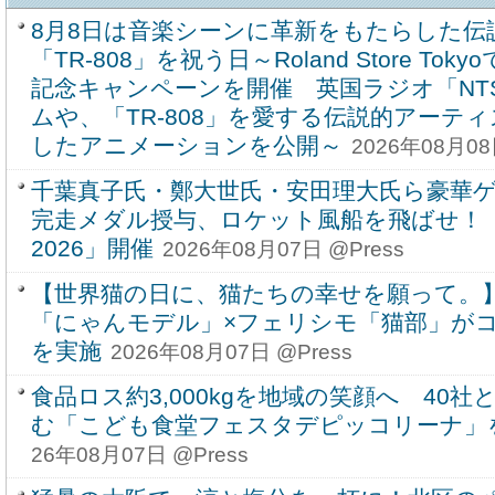
8月8日は音楽シーンに革新をもたらした伝
「TR-808」を祝う日～Roland Store T
記念キャンペーンを開催 英国ラジオ「NT
ムや、「TR-808」を愛する伝説的アーテ
したアニメーションを公開～
2026年08月08
千葉真子氏・鄭大世氏・安田理大氏ら豪華
完走メダル授与、ロケット風船を飛ばせ！
2026」開催
2026年08月07日 @Press
【世界猫の日に、猫たちの幸せを願って。
「にゃんモデル」×フェリシモ「猫部」が
を実施
2026年08月07日 @Press
食品ロス約3,000kgを地域の笑顔へ 40
む「こども食堂フェスタデピッコリーナ」を9
26年08月07日 @Press