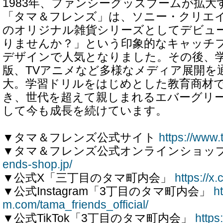
1983年、ファンシーグッズブームが拡大
「タマ＆フレンズ」は、ソニー・クリエ
のオリジナル雑貨シリーズとしてデビュ
りませんか？」という印象的なキャッチ
デザインで人気となりました。その後、
版、TVアニメなど多様なメディア展開を
大。学習ドリルをはじめとした教育商材
き、世代を超えて親しまれるエバーグリ
して今も成長を続けています。
▼タマ＆フレンズ公式サイト
https://www.
▼タマ＆フレンズ公式オンラインショッ
ends-shop.jp/
▼公式X「三丁目のタマ町内会」
https://x
▼公式Instagram「3丁目のタマ町内会」
h
m.com/tama_friends_official/
▼公式TikTok「3丁目のタマ町内会」
https