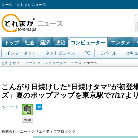
ゲーム – とれまがニュース
トップ
社会
経済
政治
コンピューター
エンタメ
インターネット
ネットビジネス
PC
モバイル
セキ
とれまが
>
ニュース
>
コンピューターニュース
> ゲーム
こんがり日焼けした“日焼けタマ”が初登
ズ」夏のポップアップを東京駅で7/17よ
ツイート
株式会社ソニー・クリエイティブプロダクツ