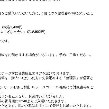
籍をご購入いただいた方に、1冊につき整理券を1枚配布いたし
税込1,430円)
ふしぎな出会い』(税込902円)
外です。
荷物をお預かりする場合がございます。予めご了承ください。
ステージ前に優先観覧エリアを設けております。
書籍をご購入いただいた方に先着配布する「整理券」が必要と
オンモールむさし村山 1Fノースコート即売所にて対象書籍をご
す。
はランダムとなり、お選びいただけません。
の番号順に12:40よりご入場いただきます。
ただきます。脱いだ靴はお手元にて管理をお願いいたします。