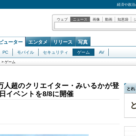
経済や政治
ウェブ
ニュース
画像
動画
知恵袋
ピューター
エンタメ
リリース
写真
PC
モバイル
セキュリティ
ゲーム
AV
> ゲーム
50万人超のクリエイター・みいるかが登
とれ
日イベントを8/8に開催