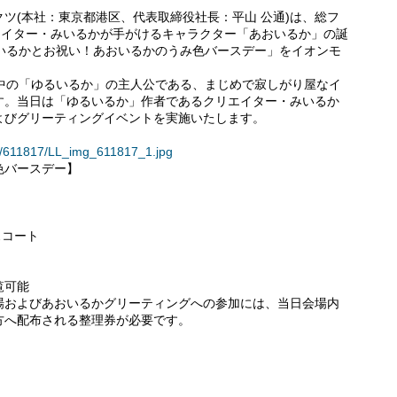
ツ(本社：東京都港区、代表取締役社長：平山 公通)は、総フ
エイター・みいるかが手がけるキャラクター「あおいるか」の誕
「みいるかとお祝い！あおいるかのうみ色バースデー」をイオンモ
昇中の「ゆるいるか」の主人公である、まじめで寂しがり屋なイ
す。当日は「ゆるいるか」作者であるクリエイター・みいるか
よびグリーティングイベントを実施いたします。
es/611817/LL_img_611817_1.jpg
色バースデー】
スコート
覧可能
場およびあおいるかグリーティングへの参加には、当日会場内
方へ配布される整理券が必要です。