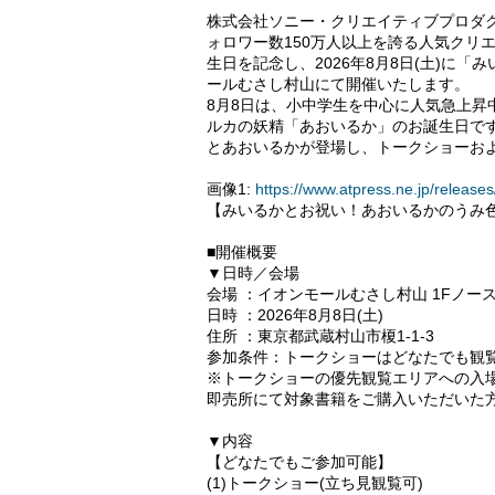
株式会社ソニー・クリエイティブプロダク
ォロワー数150万人以上を誇る人気クリ
生日を記念し、2026年8月8日(土)に
ールむさし村山にて開催いたします。
8月8日は、小中学生を中心に人気急上
ルカの妖精「あおいるか」のお誕生日で
とあおいるかが登場し、トークショーお
画像1:
https://www.atpress.ne.jp/releas
【みいるかとお祝い！あおいるかのうみ
■開催概要
▼日時／会場
会場 ：イオンモールむさし村山 1Fノー
日時 ：2026年8月8日(土)
住所 ：東京都武蔵村山市榎1-1-3
参加条件：トークショーはどなたでも観
※トークショーの優先観覧エリアへの入
即売所にて対象書籍をご購入いただいた
▼内容
【どなたでもご参加可能】
(1)トークショー(立ち見観覧可)