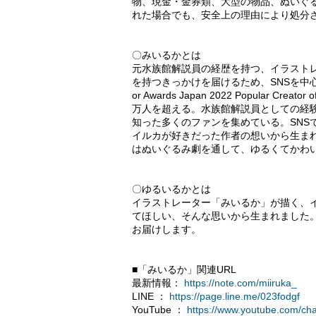
物、現金・金券類、大型の物品、ぬいぐ
れた場合でも、安全上の理由により処分
〇みいるかとは
元水族館解説員の経歴を持つ、イラスト
を持つきっかけを届けるため、SNSを中心に幅
or Awards Japan 2022 Popular C
万人を超える。水族館解説員としての経験
知った多くのファンを集めている。SNS
イルカが好きだった作者の想いから生ま
はぬいぐるみ劇を通して、ゆるくてかわ
〇ゆるいるかとは
イラストレーター「みいるか」が描く、
てほしい、そんな思いから生まれました
お届けします。
■「みいるか」関連URL
最新情報：
https://note.com/miiruka_
LINE ：
https://page.line.me/023fodgf
YouTube ：
https://www.youtube.com/