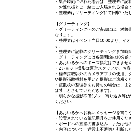
・集合時刻に遅れた場合は、整理券に記
・お連れ様とご一緒にご入場される場合
・整理券はグリーティングにて回収いた
【グリーティング】
・グリーティングへのご参加には、対象
なります。
・整理券はイベント当日10:00より、イ
す。
・整理券に記載のグリーティング参加時
・グリーティングには各回開始の10分前
・あおいるかへのポーズ指定はできませ
・2ショット撮影は運営スタッフが、お客
・標準搭載以外のカメラアプリの使用、
や撮影補助機材を用いた撮影はご遠慮く
・複数枚の整理券をお持ちの場合は、ま
は禁止とさせていただきます)。
・明らかな撮影不備(ブレ、写り込み等)
ください。
【あおいるかへお祝いメッセージを書こ
・設置されている筆記用具をご使用くだ
・ボードへの直接の書き込み、または他
・内容について、運営上不適切と判断し