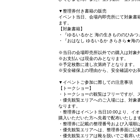
▼整理券付き書籍の販売
イベント当日、会場内即売所にて対象書
ます。
【対象書籍】
・『ゆるいるかと 海の生きもののひみつ』(
・『おはなし ゆるいるか きらきら★海の
※当日の会場即売所以外での購入は対象
※お支払いは現金のみとなります。
※予定枚数に達し次第終了となります。
※安全確保上の理由から、安全確認やお
▼イベントご参加に際しての注意事項
【トークショー】
・トークショーの観覧はフリーですが、
・優先観覧エリアへのご入場には、対象
なります。
・整理券はイベント当日10:00より、イ
購入いただいた方へ先着で配布いたしま
・整理券に記載の整理番号および入場順
・優先観覧エリアへは、整理券券面に記載
・優先観覧エリアは靴を脱いでご着席い