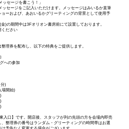
いメッセージを書こう！」
日メッセージをご記入いただけます。メッセージはみいるか直筆
ショーおよび、あおいるかグリーティングの背景として使用予
月7日(金)の期間中は3Fオリオン書房前にて設置しております。
用ください
は整理券を配布し、以下の特典をご提供します。
加
ングへの参加
日分)
ア入場開始)
)
)
)
ト東入口】です。開店後、スタッフが列の先頭の方を会場内即売
し、整理券の番号はランダム・グリーティングの時間帯はお選
法は予告なく変更する場合がございます。