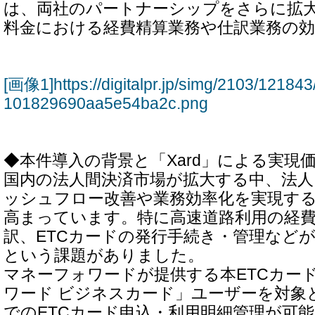
は、両社のパートナーシップをさらに拡
料金における経費精算業務や仕訳業務の
[画像1]https://digitalpr.jp/simg/2103/1218
101829690aa5e54ba2c.png
◆本件導入の背景と「Xard」による実現
国内の法人間決済市場が拡大する中、法
ッシュフロー改善や業務効率化を実現す
高まっています。特に高速道路利用の経
訳、ETCカードの発行手続き・管理など
という課題がありました。
マネーフォワードが提供する本ETCカー
ワード ビジネスカード」ユーザーを対象
でのETCカード申込・利用明細管理が可