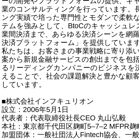
ーの開発やプラットフォームの提供、キ
業のコンサルティングを行っています。
ング実績で培った専門性とモダンで柔軟
テムを強みとして、BtoCのキャッシュレス
業間決済まで、あらゆる決済シーンを網
決済プラットフォーム」を提供していま
私たちは、お客さまの事業戦略に寄り添い、F
案から新規金融サービスの創出までを包
るリーディングカンパニーのビジネスを
えることで、社会の課題解決と豊かな顧
しています。
■株式会社インフキュリオン
設立：2006年5月1日
代表者：代表取締役社長CEO 丸山弘毅
本社：東京都千代田区麹町5‒7‒2 MFPR麹
加盟団体：一般社団法人Fintech協会、