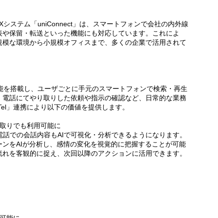
システム「uniConnect」は、スマートフォンで会社の内外線
表や保留・転送といった機能にも対応しています。これによ
規模な環境から小規模オフィスまで、多くの企業で活用されて
録音機能を搭載し、ユーザごとに手元のスマートフォンで検索・再生
、電話にてやり取りした依頼や指示の確認など、日常的な業務
Tel」連携により以下の価値を提供します。
やり取りでも利用可能に
電話での会話内容もAIで可視化・分析できるようになります。
ンをAIが分析し、感情の変化を視覚的に把握することが可能
流れを客観的に捉え、次回以降のアクションに活用できます。