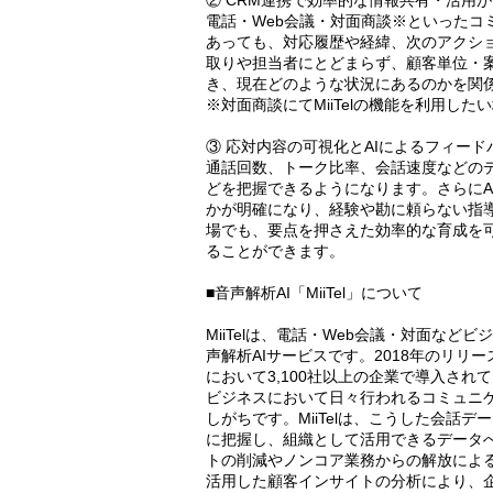
② CRM連携で効率的な情報共有・活用
電話・Web会議・対面商談※といったコ
あっても、対応履歴や経緯、次のアクシ
取りや担当者にとどまらず、顧客単位・
き、現在どのような状況にあるのかを関
※対面商談にてMiiTelの機能を利用したい場
③ 応対内容の可視化とAIによるフィー
通話回数、トーク比率、会話速度などの
どを把握できるようになります。さらにA
かが明確になり、経験や勘に頼らない指
場でも、要点を押さえた効率的な育成を
ることができます。
■音声解析AI「MiiTel」について
MiiTelは、電話・Web会議・対面な
声解析AIサービスです。2018年のリ
において3,100社以上の企業で導入され
ビジネスにおいて日々行われるコミュニ
しがちです。MiiTelは、こうした会話
に把握し、組織として活用できるデータ
トの削減やノンコア業務からの解放によ
活用した顧客インサイトの分析により、