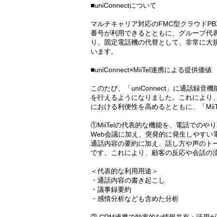
■uniConnectについて
マルチキャリア対応のFMC型クラウドPBX
番号が利用できるとともに、グループ代
り、固定電話機の代替として、非常に大
います。
■uniConnect×MiiTel連携による提供価値
このたび、「uniConnect」に通話
を行えるようになりました。これにより
における利便性を高めるとともに、「Mii
①MiiTelの代表的な機能を、電話での
Web会議に加え、突発的に発生しやすい
通話内容の要約に加え、話し方や声のトー
です。これにより、顧客の反応や会話の
＜代表的な利用用途＞
・通話内容の書き起こし
・議事録要約
・感情分析なども含めた分析