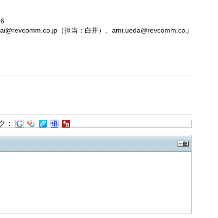
816
hirai@revcomm.co.jp（担当：白井）、ami.ueda@revcomm.co.j
ク：