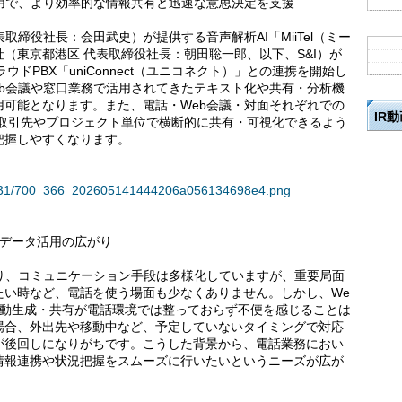
用で、より効率的な情報共有と迅速な意思決定を支援
表取締役社長：会田武史）が提供する音声解析AI「MiiTel（ミー
（東京都港区 代表取締役社長：朝田聡一郎、以下、S&I）が
ドPBX「uniConnect（ユニコネクト）」との連携を開始し
b会議や窓口業務で活用されてきたテキスト化や共有・分析機
可能となります。また、電話・Web会議・対面それぞれでの
IR
、取引先やプロジェクト単位で横断的に共有・可視化できるよう
把握しやすくなります。
134831/700_366_202605141444206a056134698e4.png
話データ活用の広がり
り、コミュニケーション手段は多様化していますが、重要局面
たい時など、電話を使う場面も少なくありません。しかし、We
自動生成・共有が電話環境では整っておらず不便を感じることは
場合、外出先や移動中など、予定していないタイミングで対応
が後回しになりがちです。こうした背景から、電話業務におい
情報連携や状況把握をスムーズに行いたいというニーズが広が