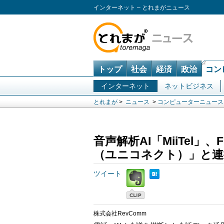
インターネット – とれまがニュース
トップ
社会
経済
政治
コン
インターネット
ネットビジネス
とれまが
>
ニュース
>
コンピューターニュース
音声解析AI「MiiTel」、
（ユニコネクト）」と連
ツイート
株式会社RevComm