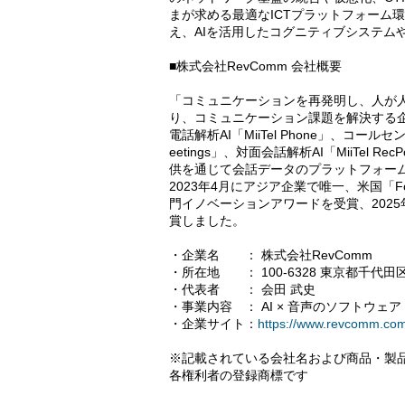
まが求める最適なICTプラットフォーム
え、AIを活用したコグニティブシステム
■株式会社RevComm 会社概要
「コミュニケーションを再発明し、人が人
り、コミュニケーション課題を解決する
電話解析AI「MiiTel Phone」、コールセンター
eetings」、対面会話解析AI「MiiTel Rec
供を通じて会話データのプラットフォー
2023年4月にアジア企業で唯一、米国「Forbes
門イノベーションアワードを受賞、2025
賞しました。
・企業名 ： 株式会社RevComm
・所在地 ： 100-6328 東京都千代
・代表者 ： 会田 武史
・事業内容 ： AI × 音声のソフトウェ
・企業サイト：
https://www.revcomm.com
※記載されている会社名および商品・製
各権利者の登録商標です