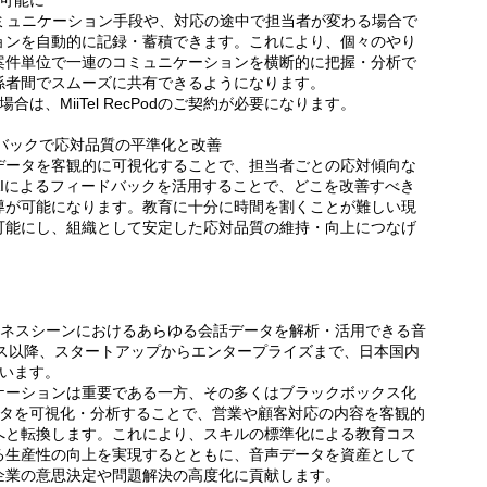
が可能に
ミュニケーション手段や、対応の途中で担当者が変わる場合で
ョンを自動的に記録・蓄積できます。これにより、個々のやり
案件単位で一連のコミュニケーションを横断的に把握・分析で
係者間でスムーズに共有できるようになります。
合は、MiiTel RecPodのご契約が必要になります。
ドバックで応対品質の平準化と改善
データを客観的に可視化することで、担当者ごとの応対傾向な
Iによるフィードバックを活用することで、どこを改善すべき
導が可能になります。教育に十分に時間を割くことが難しい現
可能にし、組織として安定した応対品質の維持・向上につなげ
どビジネスシーンにおけるあらゆる会話データを解析・活用できる音
リース以降、スタートアップからエンタープライズまで、日本国内
ています。
ケーションは重要である一方、その多くはブラックボックス化
データを可視化・分析することで、営業や顧客対応の内容を客観的
へと転換します。これにより、スキルの標準化による教育コス
る生産性の向上を実現するとともに、音声データを資産として
企業の意思決定や問題解決の高度化に貢献します。