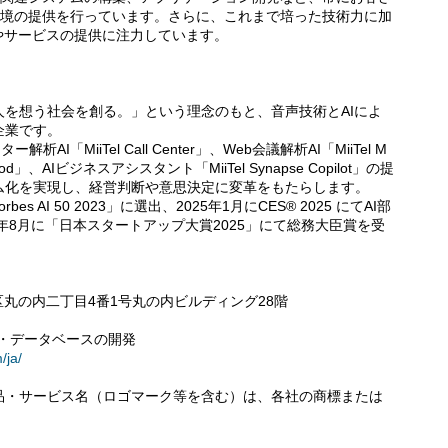
環境の提供を行っています。さらに、これまで培った技術力に加
やサービスの提供に注力しています。
を想う社会を創る。」という理念のもと、音声技術とAIによ
企業です。
解析AI「MiiTel Call Center」、Web会議解析AI「MiiTel M
Pod」、AIビジネスアシスタント「MiiTel Synapse Copilot」の提
ム化を実現し、経営判断や意思決定に変革をもたらします。
 AI 50 2023」に選出、2025年1月にCES® 2025 にてAI部
年8月に「日本スタートアップ大賞2025」にて総務大臣賞を受
田区丸の内二丁目4番1号丸の内ビルディング28階
ア・データベースの開発
/ja/
品・サービス名（ロゴマーク等を含む）は、各社の商標または