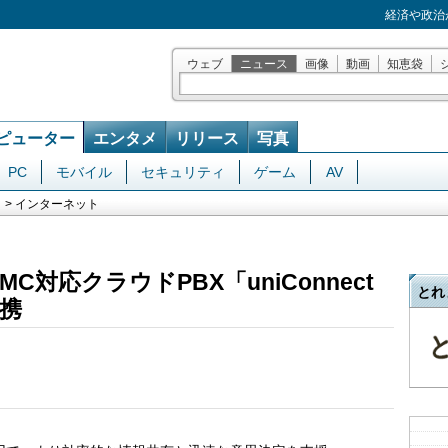
経済や政治
ウェブ
ニュース
画像
動画
知恵袋
ピューター
エンタメ
リリース
写真
PC
モバイル
セキュリティ
ゲーム
AV
> インターネット
FMC対応クラウドPBX「uniConnect
とれ
携