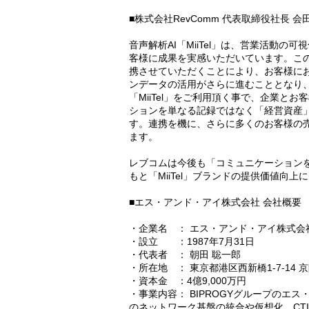
■株式会社RevComm 代表取締役社長 
音声解析AI「MiiTel」は、営業活動
客様に成果を実感いただいています。このた
携させていただくことにより、お客様にお
ンデータの活用がさらに進むこととなり
「MiiTel」をご利用頂く事で、企業と
ションを単なる記録ではなく「経営資産
す。連携を機に、さらに多くのお客様の
ます。
レブコムは今後も「コミュニケーション
もと「MiiTel」ブランドの提供価値向
■エス・アンド・アイ株式会社 会社概要
・企業名 ： エス・アンド・アイ株式会
・設立 ：1987年7月31日
・代表者 ： 朝田 聡一郎
・所在地 ： 東京都港区西新橋1-7-14 
・資本金 ：4億9,000万円
・事業内容： BIPROGYグループのエ
のネットワーク基盤の統合や仮想化、CT