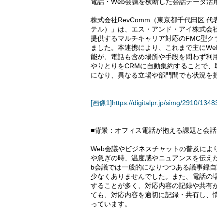
電話・Web会議を横断した会話データ活
株式会社RevComm（東京都千代田区 代
テル）」は、エス・アンド・アイ株式会社
提供するマルチキャリア対応のFMC型クラウ
ました。本連携により、これまで主にWe
能が、電話も含め場所や手段を問わず利用
やりとりをCRMに自動集約することで
になり、異なる立場や部門間でも状況を
[画像1]https://digitalpr.jp/simg/2910/
■背景：オフィス電話が抱える課題と会
Web会議やビジネスチャットの普及によ
や急ぎの時、温度感やニュアンスを伝え
b会議では一般的になりつつある議事録
少なくありませんでした。また、電話の
することが多く、対応内容の記録や共有
ても、対応内容を適切に記録・共有し、
っています。