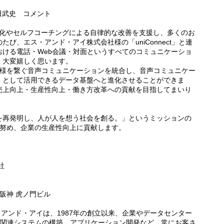
会田武史 コメント
の可視化やセルフコーチングによる自律的な改善を支援し、多くのお
び、エス・アンド・アイ株式会社様の「uniConnect」と連
ける電話・Web会議・対面というすべてのコミュニケーショ
、大変嬉しく思います。
お客様を繋ぐ音声コミュニケーションを統合し、音声コミュニケー
」として活用できるデータ基盤へと進化させることができま
売上向上・生産性向上・働き方改革への貢献を目指してまいり
を再発明し、人が人を想う社会を創る。」というミッションの
上に努め、企業の生産性向上に貢献します。
社
京阪神 虎ノ門ビル
ス・アンド・アイは、1987年の創立以来、企業やデータセンター
I関連システムの構築、アプリケーション開発など、常にお客さ