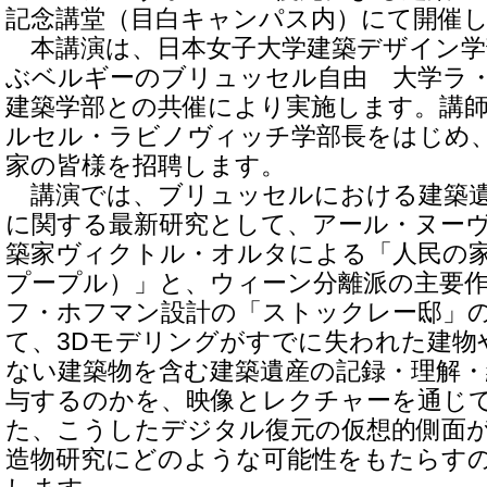
記念講堂（目白キャンパス内）にて開催
本講演は、日本女子大学建築デザイン学
ぶベルギーのブリュッセル自由 大学ラ
建築学部との共催により実施します。講
ルセル・ラビノヴィッチ学部長をはじめ
家の皆様を招聘します。
講演では、ブリュッセルにおける建築遺
に関する最新研究として、アール・ヌー
築家ヴィクトル・オルタによる「人民の
プープル）」と、ウィーン分離派の主要
フ・ホフマン設計の「ストックレー邸」の
て、3Dモデリングがすでに失われた建物
ない建築物を含む建築遺産の記録・理解
与するのかを、映像とレクチャーを通じ
た、こうしたデジタル復元の仮想的側面
造物研究にどのような可能性をもたらす