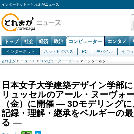
インターネット – とれまがニュース
トップ
社会
経済
政治
コンピューター
エンタメ
インターネット
ネットビジネス
PC
モバイル
セキ
とれまが
>
ニュース
>
コンピューターニュース
> インターネット
日本女子大学建築デザイン学部に
リュッセルのアール・ヌーヴォー
（金）に開催 ― 3Dモデリング
記録・理解・継承をベルギーの最
る ―