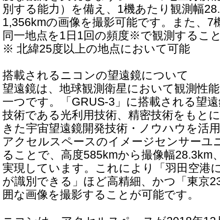
別する能力）を備え、1機あたり観測幅28.
1,356kmの画像を撮影可能です。また、
同一地点を1日1回の頻度※で観測するこ
※ 北緯25度以上の地点において可能
搭載されるニコンの望遠鏡について
望遠鏡は、地球観測衛星において観測性
一つです。「GRUS-3」に搭載される望
技術である光利用技術、精密技術をもと
きた宇宙望遠鏡開発技術・ノウハウを活
アクセルスペースのイメージセンサーユ
ることで、高度585kmから撮像幅28.3km
実現しています。これにより「羽田空港
が識別できる」ほど高精細、かつ「東京2
囲な画像を撮影することが可能です。