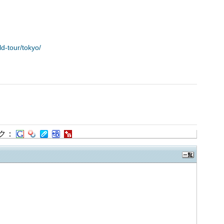
d-tour/tokyo/
ク：