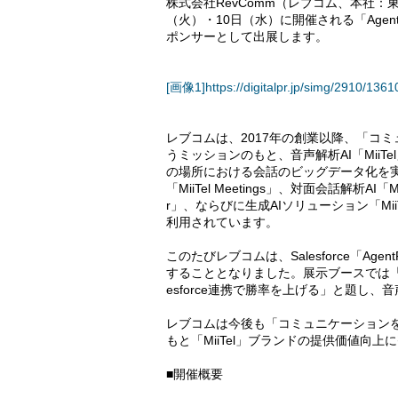
株式会社RevComm（レブコム、本社：
（火）・10日（水）に開催される「Agentfor
ポンサーとして出展します。
[画像1]https://digitalpr.jp/simg/2910/
レブコムは、2017年の創業以降、「コ
うミッションのもと、音声解析AI「Mii
の場所における会話のビッグデータ化を実現して
「MiiTel Meetings」、対面会話解析AI「Mi
r」、ならびに生成AIソリューション「Mii
利用されています。
このたびレブコムは、Salesforce「Agent
することとなりました。展示ブースでは「商談
esforce連携で勝率を上げる」と題し
レブコムは今後も「コミュニケーション
もと「MiiTel」ブランドの提供価値向
■開催概要