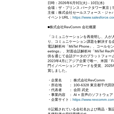
日時：2026年6月9日(火) - 10日(水)
会場：ザ・プリンス パークタワー東京 | Sale
主催：株式会社セールスフォース・ジャ
イベントURL：
https://www.salesforce.co
■株式会社RevComm 会社概要
「コミュニケーションを再発明し、人が人
り、コミュニケーション課題を解決する
電話解析AI「MiiTel Phone」、コールセンター
eetings」、対面会話解析AI「MiiTel Rec
供を通じて会話データのプラットフォー
2023年4月にアジア企業で唯一、米国「Forbes
門イノベーションアワードを受賞、2025
賞しました。
・企業名 ： 株式会社RevComm
・所在地 ： 100-6328 東京都千代
・代表者 ： 会田 武史
・事業内容 ： AI × 音声のソフトウェ
・企業サイト：
https://www.revcomm.com
※記載されている会社名および商品・製