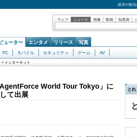
経済や政治
ウェブ
ニュース
画像
動画
知恵袋
ピューター
エンタメ
リリース
写真
PC
モバイル
セキュリティ
ゲーム
AV
> インターネット
entForce World Tour Tokyo」に
とれ
して出展