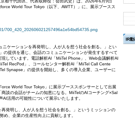
東京都千代田区、代表取締役：会田武史）は、2026年6月9日
ce World Tour Tokyo（以下、AWTT）」に、展示ブースス
136101/700_420_202606021257496a1e54bd54735.png
IR
ミュニケーションを再発明し、人が人を想う社会を創る。」とい
Tel」の提供を通じ、会話のコミュニケーションが発生するすべて
います。電話解析AI「MiiTel Phone」、Web会議解析AI
iTel RecPod」、コールセンター解析AI「MiiTel Call Cente
Tel Synapse」の提供を開始し、多くの導入企業、ユーザーに
Force World Tour Tokyo」に展示ブーススポンサーとして出展
の会話がチームの知恵になる。MiiTelのAIコーチング×Sal
、音声AI活用の可能性について展示いたします。
を再発明し、人が人を想う社会を創る。」というミッションの
上に努め、企業の生産性向上に貢献します。