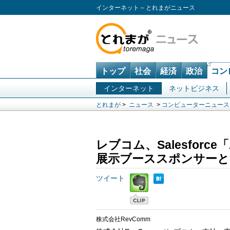
インターネット – とれまがニュース
トップ
社会
経済
政治
コン
インターネット
ネットビジネス
とれまが
>
ニュース
>
コンピューターニュース
レブコム、Salesforce「Ag
展示ブーススポンサーと
ツイート
株式会社RevComm