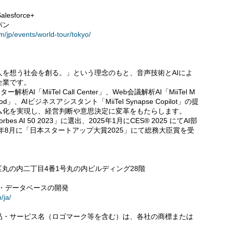
sforce+
パン
m/jp/events/world-tour/tokyo/
を想う社会を創る。」という理念のもと、音声技術とAIによ
企業です。
解析AI「MiiTel Call Center」、Web会議解析AI「MiiTel M
Pod」、AIビジネスアシスタント「MiiTel Synapse Copilot」の提
ム化を実現し、経営判断や意思決定に変革をもたらします。
 AI 50 2023」に選出、2025年1月にCES® 2025 にてAI部
年8月に「日本スタートアップ大賞2025」にて総務大臣賞を受
田区丸の内二丁目4番1号丸の内ビルディング28階
ア・データベースの開発
/ja/
品・サービス名（ロゴマーク等を含む）は、各社の商標または