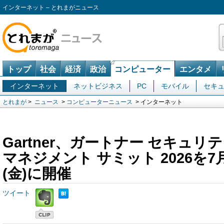
インターネット – とれまがニュース
トップ
社会
経済
政治
コンピューター
エンタメ
インターネット
ネットビジネス
PC
モバイル
セキ
とれまが
>
ニュース
>
コンピューターニュース
> インターネット
Gartner、ガートナー セキュリテ
マネジメント サミット 2026を7月
(金)に開催
ツイート