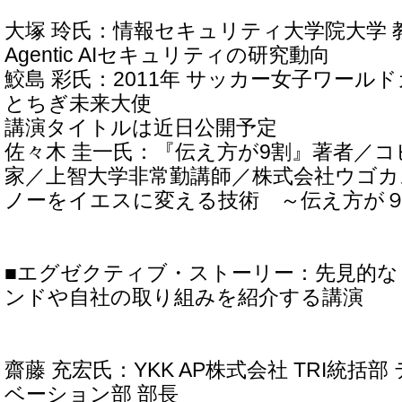
大塚 玲氏：情報セキュリティ大学院大学 
Agentic AIセキュリティの研究動向
鮫島 彩氏：2011年 サッカー女子ワール
とちぎ未来大使
講演タイトルは近日公開予定
佐々木 圭一氏：『伝え方が9割』著者／
家／上智大学非常勤講師／株式会社ウゴカ
ノーをイエスに変える技術 ～伝え方が
■エグゼクティブ・ストーリー：先見的な
ンドや自社の取り組みを紹介する講演
齋藤 充宏氏：YKK AP株式会社 TRI統括
ベーション部 部長