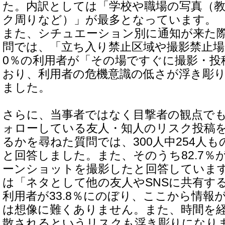
た。内訳としては「学校や職場の写真（
ク周りなど）」が最多となっています。
また、シチュエーション別に通知が来た
問では、「立ち入り禁止区域や撮影禁止場
0％の利用者が「その場ですぐに撮影・投
おり、利用者の危機意識の低さが浮き彫
ました。
さらに、当事者ではなく目撃者の観点で
ォローしている友人・知人のリスク投稿
るかを尋ねた質問では、300人中254人
と回答しました。また、そのうち82.7％
ーンショットを撮影したと回答していま
は「ネタとして他の友人やSNSに共有す
利用者が33.8％にのぼり、ここから情報
は想像に難くありません。また、時間を
散されるというリスクも浮き彫りになり