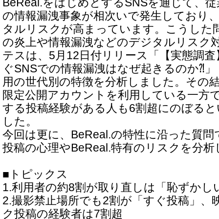
BeReal.をはじめとするSNSを通じて
の情報漏洩事象が相次いで発生しており
タルリスクが高まっています。こうした問
の炎上や情報漏洩などのデジタルリスク
テスは、5月12日付リリース「【実態調査】B
ぐSNSでの情報漏洩はなぜ起きるのか⁈」
用の世代別の特徴を分析しました。その結
限定公開アカウントを利用している一方
する投稿経験がある人も6割超にのぼると
した。
今回は更に、BeReal.の特性に沿った質問で
投稿の心理やBeReal.特有のリスクを分
■トピックス
1.利用者の約8割が取り直しは「恥ずかし
2.撮影禁止場所でも2割が「すぐ投稿」、
ク投稿の経験者は7割超