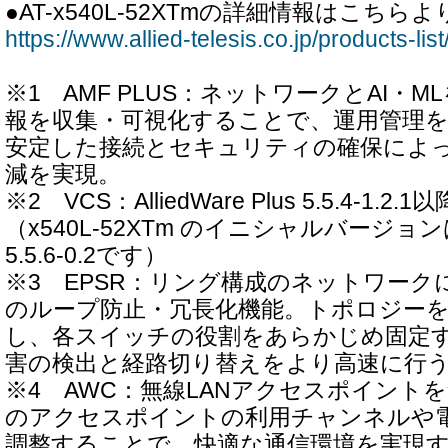
●AT-x540L-52XTmの詳細情報はこち
https://www.allied-telesis.co.jp/products-li
※1 AMF PLUS：ネットワークとAI・
報を収集・可視化することで、運用管理
安定した接続とセキュリティの確保によ
減を実現。
※2 VCS：AlliedWare Plus 5.5.4-1
（x540L-52XTm のイニシャルバージョンは All
5.5.6-0.2です）
※3 EPSR：リング構成のネットワーク
のループ防止・冗長化機能。トポロジー
し、各スイッチの役割をあらかじめ固定
害の検出と経路切り替えをより高速に行
※4 AWC：無線LANアクセスポイント
のアクセスポイントの利用チャンネルや
調整することで、快適な通信環境を実現す