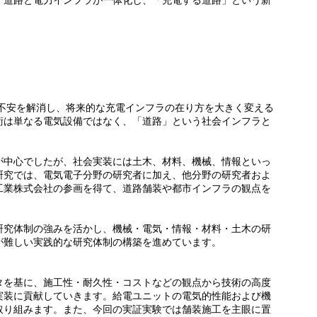
。道路と電力インフラが一体化し、「充電する道路」という新
離不安を解消し、将来的な充電インフラの在り方を大きく変える
術は単なる電気設備ではなく、「道路」という社会インフラと
が中心でしたが、社会実装には土木、材料、機械、情報といっ
研究では、電気電子分野の研究者に加え、他分野の研究者およ
工業株式会社の参画を得て、道路舗装や都市インフラの観点を
。
研究体制の強みを活かし、機械・電気・情報・材料・土木の研
が難しい実践的な研究体制の構築を進めています。
タを基に、施工性・耐久性・コストなどの観点から技術の高度
実装に貢献していきます。給電ユニットの電気的性能および機
取り組みます。また、今回の実証実験では舗装施工を主眼に置