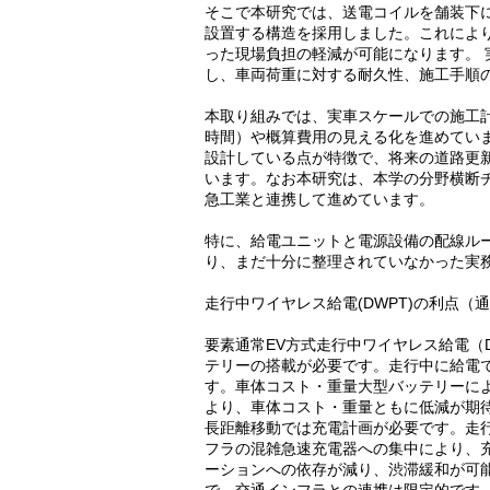
そこで本研究では、送電コイルを舗装下
設置する構造を採用しました。これによ
った現場負担の軽減が可能になります。
し、車両荷重に対する耐久性、施工手順
本取り組みでは、実車スケールでの施工
時間）や概算費用の見える化を進めていま
設計している点が特徴で、将来の道路更
います。なお本研究は、本学の分野横断
急工業と連携して進めています。
特に、給電ユニットと電源設備の配線ル
り、まだ十分に整理されていなかった実
走行中ワイヤレス給電(DWPT)の利点（
要素通常EV方式走行中ワイヤレス給電（
テリーの搭載が必要です。走行中に給電
す。車体コスト・重量大型バッテリーに
より、車体コスト・重量ともに低減が期
長距離移動では充電計画が必要です。走
フラの混雑急速充電器への集中により、
ーションへの依存が減り、渋滞緩和が可