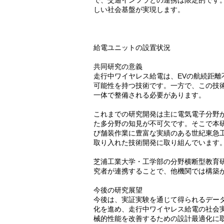
で、交通インフラとの連携は限定的です
しい社会基盤が実現します。
給電ユニットの設置状況
共同研究の意義
走行中ワイヤレス給電は、EVの航続距
可能性を持つ技術です。一方で、この技
一体で整備される必要があります。
これまでの研究開発は主に電気電子分野
た多分野の知見が不可欠です。そこで本
び舗装作業に豊富な実績のある世紀東急
取り入れた技術開発に取り組んでいます
芝浦工業大学・工学部の分野横断型教育
究者が連携することで、他機関では構築
今後の研究展望
今後は、実証実験を通じて得られるデー
化を進め、走行中ワイヤレス給電の社会
械的性能を改善するための設計最適化に