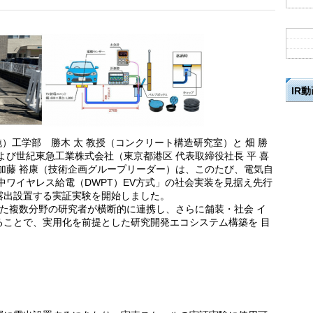
IR
純）工学部 勝木 太 教授（コンクリート構造研究室）と 畑 勝
よび世紀東急工業株式会社（東京都港区 代表取締役社長 平 喜
加藤 裕康（技術企画グループリーダー）は、このたび、電気自
中ワイヤレス給電（DWPT）EV方式」の社会実装を見据え先行
露出設置する実証実験を開始しました。
た複数分野の研究者が横断的に連携し、さらに舗装・社会 イ
ることで、実用化を前提とした研究開発エコシステム構築を 目