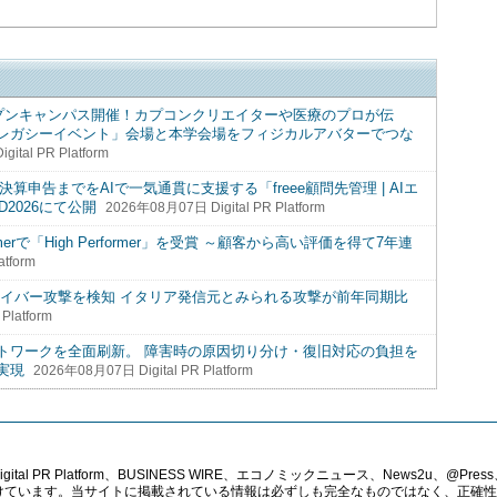
ープンキャンパス開催！カプコンクリエイターや医療のプロが伝
レガシーイベント」会場と本学会場をフィジカルアバターでつな
ital PR Platform
算申告までをAIで一気通貫に支援する「freee顧問先管理 | AIエ
AD2026にて公開
2026年08月07日 Digital PR Platform
26 Summerで「High Performer」を受賞 ～顧客から高い評価を得て7年連
atform
のサイバー攻撃を検知 イタリア発信元とみられる攻撃が前年同期比
Platform
トワークを全面刷新。 障害時の原因切り分け・復旧対応の負担を
実現
2026年08月07日 Digital PR Platform
PR Platform、BUSINESS WIRE、エコノミックニュース、News2u、@Press、
報提供を受けています。当サイトに掲載されている情報は必ずしも完全なものではなく、正