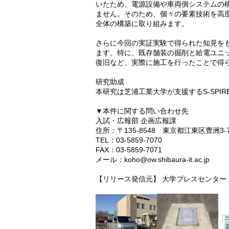
いたため、電源設備や車両側システムの
ません。そのため、個々の要素技術を高
全体の構築に取り組みます。
さらに今回の実証実験で得られた知見を
ます。特に、既存舗装の掘削と給電ユニ
復旧など、実際に施工を行ったことで得
研究助成
本研究は芝浦工業大学が支援するS-SPI
▼本件に関する問い合わせ先
入試・広報部 企画広報課
住所：〒135-8548 東京都江東区豊洲3-7
TEL：03-5859-7070
FAX：03-5859-7071
メール：koho@ow.shibaura-it.ac.jp
【リリース発信元】 大学プレスセンター