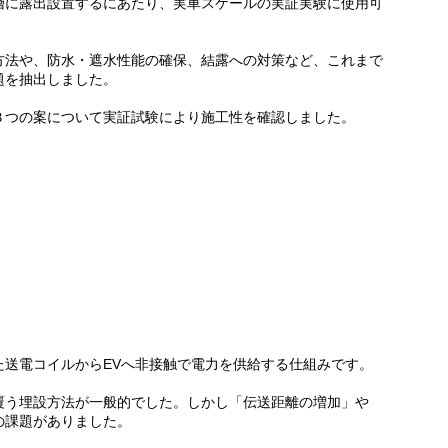
層に露出設置するにあたり、実車スケールの実証実験に使用可
方法や、防水・遮水性能の確保、結露への対策など、これまで
題を抽出しました。
３つの案について実証試験により施工性を確認しました。
た送電コイルからEVへ非接触で電力を供給する仕組みです。
覆う埋設方法が一般的でした。しかし「伝送距離の増加」や
の課題がありました。