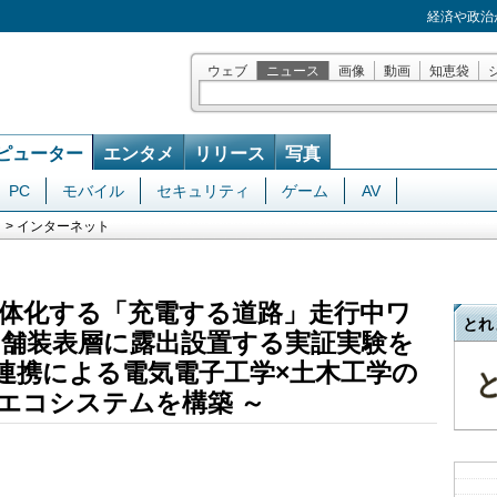
経済や政治
ウェブ
ニュース
画像
動画
知恵袋
ピューター
エンタメ
リリース
写真
PC
モバイル
セキュリティ
ゲーム
AV
> インターネット
体化する「充電する道路」走行中ワ
とれ
舗装表層に露出設置する実証実験を
連携による電気電子工学×土木工学の
エコシステムを構築 ～