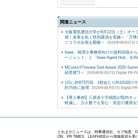
関連ニュース
大阪電気通信大学が8月22日（土）オ
授！未来を拓く特別講演を実施～「万博
ぐコラボ企画も開催～
2026年08月07日 Dig
freee、税理士事務所向けの資料回収から決
ージェント」と「freee Agent Hub」をf
MCoreがITreview Grid Award 20
続受賞*1～
2026年08月07日 Digital PR Pl
1日に約873万回、1秒あたり約101回
約75倍に急増
2026年08月07日 Digital PR 
【導入事例】三原赤十字病院が院内ネッ
軽減し、少人数でも安心・安定の運用を
とれまがニュースは、時事通信社、カブ知恵、Digital 
ON、PR TIMES、LEAFHIDEから情