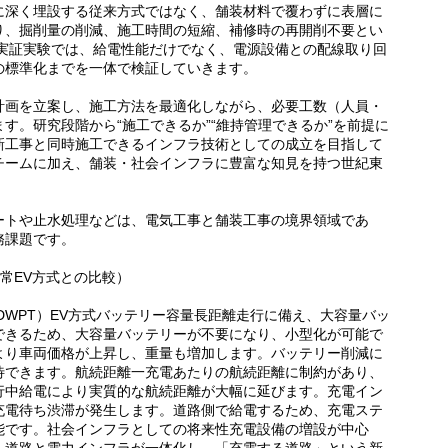
に深く埋設する従来方式ではなく、舗装材料で覆わずに表層に
り、掘削量の削減、施工時間の短縮、補修時の再開削不要とい
 実証実験では、給電性能だけでなく、電源設備との配線取り回
の標準化までを一体で検証していきます。
計画を立案し、施工方法を最適化しながら、必要工数（人員・
す。研究段階から“施工できるか”“維持管理できるか”を前提に
新工事と同時施工できるインフラ技術としての成立を目指して
チームに加え、舗装・社会インフラに豊富な知見を持つ世紀東
ートや止水処理などは、電気工事と舗装工事の境界領域であ
務課題です。
通常EV方式との比較）
DWPT）EV方式バッテリー容量長距離走行に備え、大容量バッ
できるため、大容量バッテリーが不要になり、小型化が可能で
より車両価格が上昇し、重量も増加します。バッテリー削減に
待できます。航続距離一充電あたりの航続距離に制約があり、
行中給電により実質的な航続距離が大幅に延びます。充電イン
充電待ち渋滞が発生します。道路側で給電するため、充電ステ
能です。社会インフラとしての将来性充電設備の増設が中心