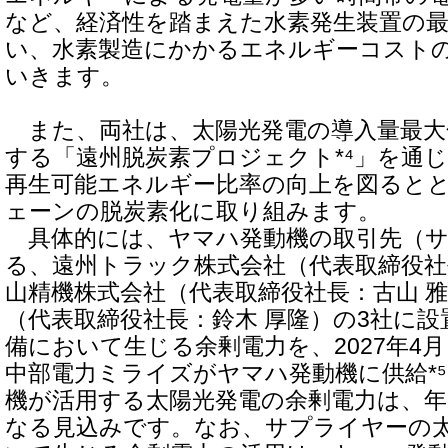
など、経済性を踏まえた水素発生装置の
い、水素製造にかかるエネルギーコスト
いきます。
また、両社は、太陽光発電の導入量最大
する「遠州脱炭素プロジェクト*⁴」を通
再生可能エネルギー比率の向上を図ると
ェーンの脱炭素化に取り組みます。
具体的には、ヤマハ発動機の取引先（サ
る、遠州トラック株式会社（代表取締役社
山精機株式会社（代表取締役社長：古山 雅都
（代表取締役社長：鈴木 厚隆）の3社に
備において生じる余剰電力を、2027年4
中部電力ミライズがヤマハ発動機に供給*
機が活用する太陽光発電の余剰電力は、年間
なる見込みです。なお、サプライヤーの