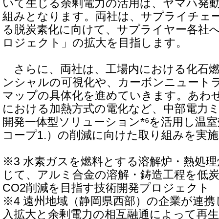
いて生じる余剰電力の活用は、ヤマハ発
組みとなります。両社は、サプライチェ
る脱炭素化に向けて、サプライヤー各社
ロジェクト」の拡大を目指します。
さらに、両社は、工場内における化石燃
ンシャルの可視化や、カーボンニュート
マップの具体化を進めていきます。あわ
における加熱方式の電化など、中部電力
開発一体型ソリューション*⁶を活用し温
コープ1.）の削減に向けた取り組みを実
※3 水素ガスを燃料とする溶解炉・熱処
じて、アルミ合金の溶解・鋳造工程を低
CO2削減を目指す技術開発プロジェクト
※4 遠州地域（静岡県西部）の企業が連
入拡大と余剰電力の相互融通によって再