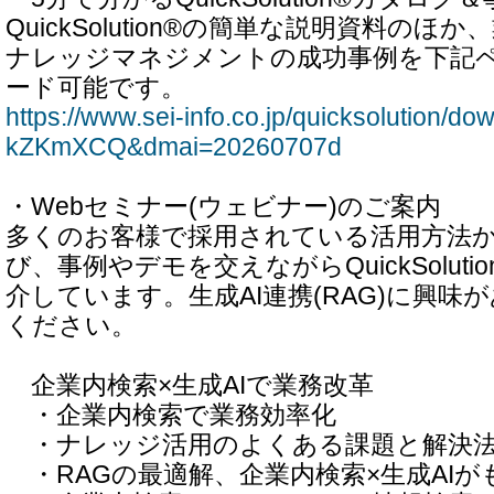
QuickSolution®の簡単な説明資料のほ
ナレッジマネジメントの成功事例を下記
ード可能です。
https://www.sei-info.co.jp/quicksolution/
kZKmXCQ&dmai=20260707d
・Webセミナー(ウェビナー)のご案内
多くのお客様で採用されている活用方法か
び、事例やデモを交えながらQuickSolut
介しています。生成AI連携(RAG)に興味
ください。
企業内検索×生成AIで業務改革
・企業内検索で業務効率化
・ナレッジ活用のよくある課題と解決
・RAGの最適解、企業内検索×生成AIが