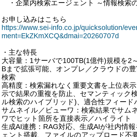
・企業内検索エージェント ～情報検索
お申し込みはこちら
https://www.sei-info.co.jp/quicksolution/ev
ment=EkZKmXCQ&dmai=20260707d
・主な特長
大容量：1サーバで100TB(1億件)規模を2
Bまで拡張可能、オンプレ／クラウドの豊
検索
高精度：検索漏れなく重要文書を上位表示
示で結果の重複を防止、セマンティック検
ル検索のハイブリッド)、適合性フィード
サムネイル／ビューワ：検索結果でサム
ワでヒット箇所を直接表示／ハイライト
生成AI連携：RAG対応、生成AIが社内情
ェント搭載、ファイルのアップロード不