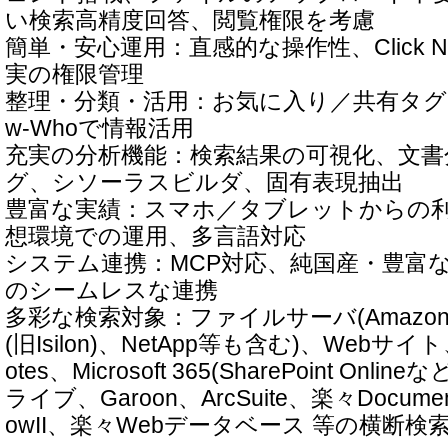
い検索高精度回答、閲覧権限を考慮
簡単・安心運用：直感的な操作性、Click N
実の権限管理
整理・分類・活用：お気に入り／共有タグ
w-Whoで情報活用
充実の分析機能：検索結果の可視化、文書
グ、シソーラスビルダ、固有表現抽出
豊富な実績：スマホ／タブレットからの
想環境での運用、多言語対応
システム連携：MCP対応、純国産・豊富な
のシームレスな連携
多彩な検索対象：ファイルサーバ(Amazon FS
(旧Isilon)、NetApp等も含む)、Web
otes、Microsoft 365(SharePoint Onlin
ライブ、Garoon、ArcSuite、楽々Document
owII、楽々Webデータベース 等の横断検