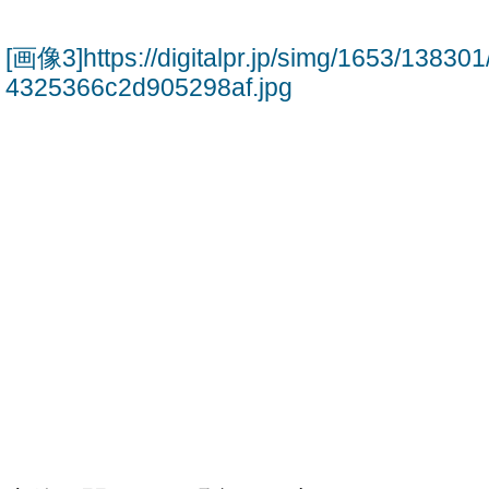
[画像3]https://digitalpr.jp/simg/1653/138
4325366c2d905298af.jpg