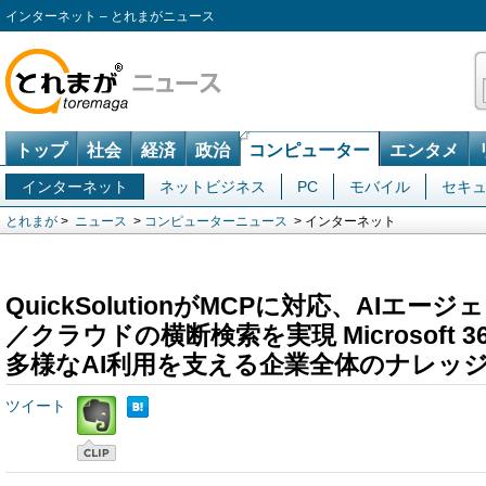
インターネット – とれまがニュース
トップ
社会
経済
政治
コンピューター
エンタメ
インターネット
ネットビジネス
PC
モバイル
セキ
とれまが
>
ニュース
>
コンピューターニュース
> インターネット
QuickSolutionがMCPに対応、AIエ
／クラウドの横断検索を実現 Microsoft 36
多様なAI利用を支える企業全体のナレッ
ツイート