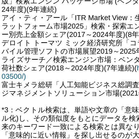
版」検索エンジン パッケージ市場 (ベンダー
24年度)(9年連続)
アイ・ティ・アール「ITR Market View
ラットフォーム市場2025」検索・探索エ
ー別売上金額シェア(2017～2024年度)(8
デロイト トーマツ ミック経済研究所「
バイル管理ソフトの市場展望2019～202
ライズサーチ／検索エンジン市場：ベン
荷社数シェア(2018～2024年度)(7年連続)(
03500/)
富士キメラ総研「人工知能ビジネス総調査 
ジマネジメントソリューション市場(2021
*3：ベクトル検索は、単語や文章の「意味
ル化)し、その類似度をもとにデータを検
来のキーワード一致による検索とは異な
「意味的に近い情報」を探し出せるのが