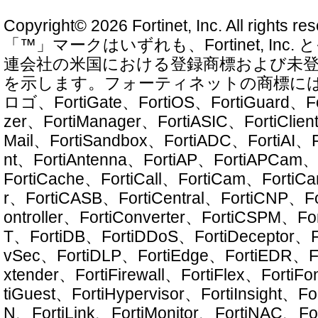
Copyright© 2026 Fortinet, Inc. All righ
「™」マークはいずれも、Fortinet, Inc
連会社の米国における登録商標および未
を示します。フォーティネットの商標には、Forti
ロゴ、FortiGate、FortiOS、FortiGuard、For
zer、FortiManager、FortiASIC、FortiClien
Mail、FortiSandbox、FortiADC、FortiAI、F
nt、FortiAntenna、FortiAP、FortiAPCam、F
FortiCache、FortiCall、FortiCam、FortiCa
r、FortiCASB、FortiCentral、FortiCNP、Fo
ontroller、FortiConverter、FortiCSPM、F
T、FortiDB、FortiDDoS、FortiDeceptor、Fo
vSec、FortiDLP、FortiEdge、FortiEDR、For
xtender、FortiFirewall、FortiFlex、Forti
tiGuest、FortiHypervisor、FortiInsight、For
N、FortiLink、FortiMonitor、FortiNAC、F