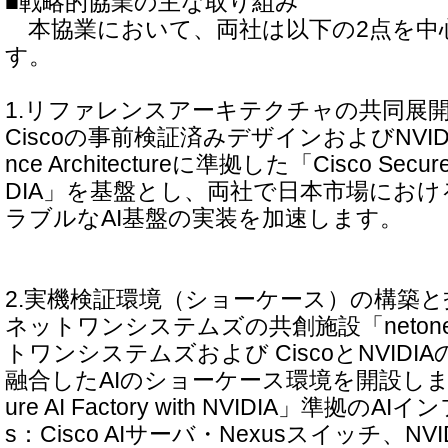
■戦略的協業の主な取り組み
本協業において、両社は以下の2点を中
す。
1.リファレンスアーキテクチャの共同展
Ciscoの事前検証済みデザインおよびNVIDIA Ent
nce Architectureに準拠した「Cisco Secure A
DIA」を基盤とし、両社で日本市場にお
ラブルなAI基盤の実装を加速します。
2.実機検証環境（ショーケース）の構築
ネットワンシステムズの共創施設「netone 
トワンシステムズおよび CiscoとNVID
融合したAIのショーケース環境を開設しました
ure AI Factory with NVIDIA」準拠のAIイ
s：Cisco AIサーバ・Nexusスイッチ、NV