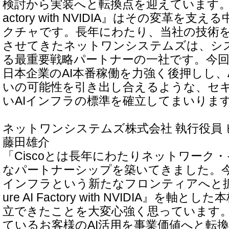
検討から実装へと転換点を迎えています。『Cisco
actory with NVIDIA』はその変革を
クチャです。長年にわたり、当社の技術
させてきたネットワンシステムズは、シ
る最重要戦略パートナーの一社です。今
日本企業のAI本番稼働を力強く後押しし、
いの可能性を引き出し合えるような、セ
いAIインフラの標準を確立してまいりま
ネットワンシステムズ株式会社 執行役員
藤田雄介
「Ciscoとは長年にわたりネットワーク
なパートナーシップを築いてきました。今
インフラという新たなフロンティアへと拡張し
ure AI Factory with NVIDIA』を
立できたことを大変心強く思っています。
ているお客様のAI活用を事業価値へと転換