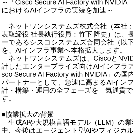
～「Cisco Secure AI Factory with N
におけるAIインフラの実装を加速～
ネットワンシステムズ株式会社（本社：
表取締役 社長執行役員：竹下 隆史）は、
ーであるシスコシステムズ合同会社（以下 C
を、AIインフラ事業へ本格拡大します。
ネットワンシステムズは、CiscoとNVI
計したエンタープライズ向けAIインフラア
sco Secure AI Factory with NVID
パートナーとして、急速に高まるAIイン
計・構築・運用の全フェーズを一気通貫
す。
■協業拡大の背景
生成AIや大規模言語モデル（LLM）の
中、今後はエージェント型AIやフィジカル