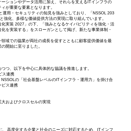
ーションやデータ活用に加え、それらを支えるITインフラの
ティが重要な要素となります。
と運用・セキュリティの知見を強みとしており、「NSSOL 203
用と強化、多様な価値提供方法の実現に取り組んでいます。
実装 2027」の下、「強みとなるケイパビリティを強化・活
進化を実装する」をスローガンとして掲げ、新たな事業体制・
ラ領域での協業が両社の成長を促すとともに顧客提供価値を最
業の開始に至りました。
つつ、以下を中心に具体的な協議を推進します。
ビス連携
NSSOLの「社会基盤レベルのITインフラ・運用力」を掛け合
ービス連携
大およびクロスセルの実現
通じ、高度化する企業と社会のニーズに対応するため、ITインフ