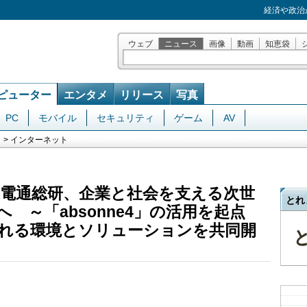
経済や政治
ウェブ
ニュース
画像
動画
知恵袋
ピューター
エンタメ
リリース
写真
PC
モバイル
セキュリティ
ゲーム
AV
> インターネット
電通総研、企業と社会を支える次世
とれ
 ～「absonne4」の活用を起点
られる環境とソリューションを共同開