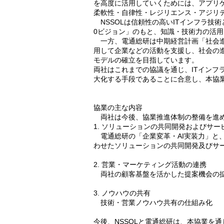
を高度に活用していくためには、アプリケ
柔軟性・自律性・レジリエンス・アジリ
NSSOLは信頼性の高いITインフラ技術
0ビジョン」のもと、知識・技術力の活
一方、電通総研は中期経営計画「社会進化
用して企業などの活動を支援し、社会の
モデルの確立を目指しています。
両社はこれまでの協議を通じ、ITインフ
大化する手段であることに合意し、本協
協業の主な内容
両社は今後、協業推進体制の整備を進め
1. ソリューションの共同開発およびサー
電通総研の「企業変革・AI実装力」と、
わせたソリューションの共同開発及びサ
2. 営業・マーケティング活動の連携
両社の顧客基盤を活かした提案機会の拡
3. ノウハウの共有
技術・営業ノウハウ共有の仕組み化
今後、NSSOLと電通総研は、本協業を