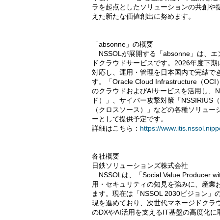
ラを起点としたソリューションの共創や提
えた新たな価値創出に努めます。
「absonne」の概要
NSSOLが展開する「absonne」は
ドクラウドサービスです。2026年度下期
対応し、運用・管理を日本国内で完結できるソ
す。「Oracle Cloud Infrastructur
のクラウドおよびAIサービスを活用し、NS
ド）」、サイバー攻撃対策「NSSIRIUS
（クロスソース）」などの各種ソリューション
ーとして提供予定です。
詳細はこちら：
https://www.itis.nssol.nip
各社概要
日鉄ソリューションズ株式会社
NSSOLは、「Social Value Produ
用・セキュリティの知見を強みに、産業
ます。現在は「NSSOL 2030ビジョ
現を進めており、次世代マネージドクラウド
のDXやAI活用を支えるIT基盤の高度化