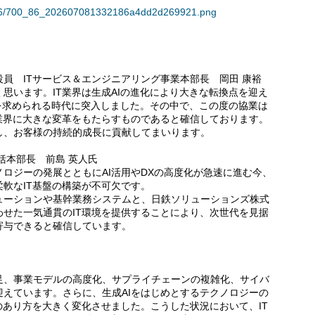
38806/700_86_202607081332186a4dd2d269921.png
員 ITサービス＆エンジニアリング事業本部長 岡田 康裕
思います。IT業界は生成AIの進化により大きな転換点を迎え
供を求められる時代に突入しました。その中で、この度の協業は
業界に大きな変革をもたらすものであると確信しております。
し、お客様の持続的成長に貢献してまいります。
括本部長 前島 英人氏
ロジーの発展とともにAI活用やDXの高度化が急速に進む今、
軟なIT基盤の構築が不可欠です。
ューションや基幹業務システムと、日鉄ソリューションズ株式
せた一気通貫のIT環境を提供することにより、次世代を見据
寄与できると確信しています。
、事業モデルの高度化、サプライチェーンの複雑化、サイバ
えています。さらに、生成AIをはじめとするテクノロジーの
のあり方を大きく変化させました。こうした状況において、IT