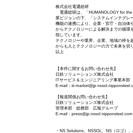
株式会社電通総研
電通総研は、「HUMANOLOGY for 
業ビジョンの下、「システムインテグレ
機能の連携により、企業・官庁・自治体
からテクノロジーによる解決までの循環
指しています。
テクノロジーや業界、企業、地域の枠を超えた
からも人とテクノロジーの力で未来を切
以上
【本件に関するお問い合わせ先】
日鉄ソリューションズ株式会社
ITサービス＆エンジニアリング事業本部
E-mail：iii-market@jp.nssol.nipponsteel
【報道関係お問い合わせ先】
日鉄ソリューションズ株式会社
管理本部 総務部 広報グループ
E-mail：press@jp.nssol.nipponsteel.com
・NS Solutions、NSSOL、NS（ロゴ）、