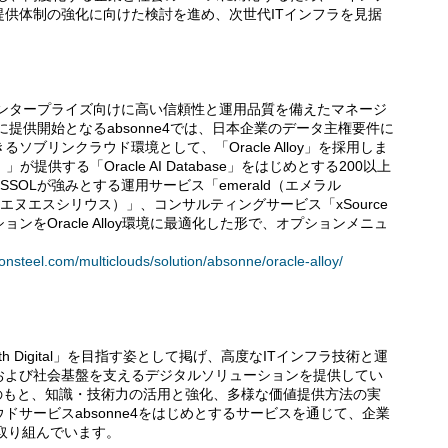
供体制の強化に向けた検討を進め、次世代ITインフラを見据
、エンタープライズ向けに高い信頼性と運用品質を備えたマネージ
に提供開始となるabsonne4では、日本企業のデータ主権要件に
ブリンクラウド環境として、「Oracle Alloy」を採用しま
e（OCI）」が提供する「Oracle AI Database」をはじめとする200以上
SOLが強みとする運用サービス「emerald（エメラル
（エヌエスシリウス）」、コンサルティングサービス「xSource
をOracle Alloy環境に最適化した形で、オプションメニュ
ponsteel.com/multiclouds/solution/absonne/oracle-alloy/
cer with Digital」を目指す姿として掲げ、高度なITインフラ技術と運
および社会基盤を支えるデジタルソリューションを提供してい
ン」のもと、知識・技術力の活用と強化、多様な価値提供方法の実
サービスabsonne4をはじめとするサービスを通じて、企業
に取り組んでいます。