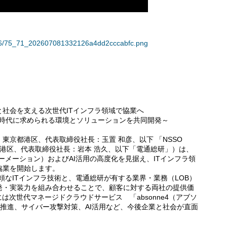
8806/75_71_202607081332126a4dd2cccabfc.png
社会を支える次世代ITインフラ領域で協業へ
成AI時代に求められる環境とソリューションを共同開発～
京都港区、代表取締役社長：玉置 和彦、以下 「NSSO
港区、代表取締役社長：岩本 浩久、以下「電通総研」）は、
ーメーション）およびAI活用の高度化を見据え、ITインフラ領
協業を開始します。
頼なITインフラ技術と、電通総研が有する業界・業務（LOB）
発・実装力を組み合わせることで、顧客に対する両社の提供価
は次世代マネージドクラウドサービス 「absonne4（アブソ
X推進、サイバー攻撃対策、AI活用など、今後企業と社会が直面