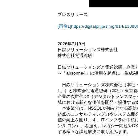
プレスリリース
[画像1]https://digitalpr.jp/simg/814/13
2026年7月9日
日鉄ソリューションズ株式会社
株式会社電通総研
日鉄ソリューションズと電通総研、企業と
～「absonne4」の活用を起点に、生
日鉄ソリューションズ株式会社（本社：東
L」）と株式会社電通総研（本社：東京都
企業の次世代DX（デジタルトランスフォ
域における新たな価値を開発・提供する
本協業では、NSSOLが強みとする高信
起点のコンサルティング力やシステム開
値の向上を図ります。ITインフラの中核に
ンヌ ヨン）」を据え、レガシー問題やD
する様々な課題解決に取り組みます。