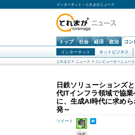
インターネット – とれまがニュース
トップ
社会
経済
政治
コン
インターネット
ネットビジネス
とれまが
>
ニュース
>
コンピューターニュース
日鉄ソリューションズと
代ITインフラ領域で協業へ
に、生成AI時代に求め
発～
ツイート