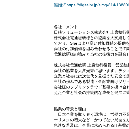
[画像2]https://digitalpr.jp/simg/814/1
各社コメント
日鉄ソリューションズ株式会社上席執行役
株式会社電通総研様との協業を大変嬉しく
ており、SIerはより高い付加価値の提
両社の付加価値を組み合わせることでIT
電通総研様の強みと当社の技術力を融合
株式会社電通総研 上席執行役員 営業統
両社の協業を大変光栄に思います。テクノ
企業と社会には次世代を見据えた安全で柔
当社の強みである製造・金融業向けソリ
会社様のソブリンクラウド基盤を掛け合わ
えた企業と社会の持続的な成長と発展に
協業の背景と理由
日本企業を取り巻く環境は、労働力不足
ーリスクの増大など、かつてない局面を迎
急速な普及は、企業に求められるIT基盤