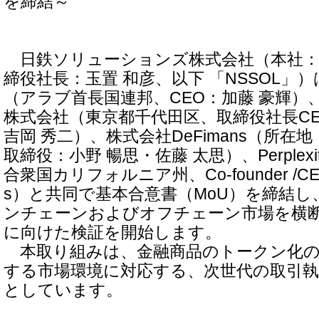
を締結～
日鉄ソリューションズ株式会社（本社：
締役社長：玉置 和彦、以下 「NSSOL」）は
（アラブ首長国連邦、CEO：加藤 豪輝）
株式会社（東京都千代田区、取締役社長C
吉岡 秀二）、株式会社DeFimans（所在
取締役：小野 暢思・佐藤 太思）、Perplexity
合衆国カリフォルニア州、Co-founder /CEO：A
s）と共同で基本合意書（MoU）を締結し
ンチェーンおよびオフチェーン市場を横
に向けた検証を開始します。
本取り組みは、金融商品のトークン化の
する市場環境に対応する、次世代の取引執
としています。