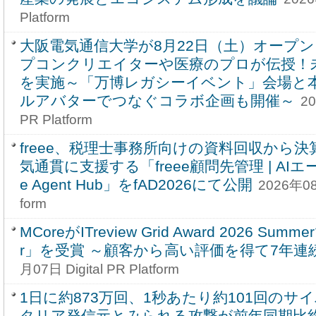
Platform
大阪電気通信大学が8月22日（土）オープ
プコンクリエイターや医療のプロが伝授！
を実施～「万博レガシーイベント」会場と
ルアバターでつなぐコラボ企画も開催～
20
PR Platform
freee、税理士事務所向けの資料回収から決
気通貫に支援する「freee顧問先管理 | AIエ
e Agent Hub」をfAD2026にて公開
2026年08月
form
MCoreがITreview Grid Award 2026 Summe
r」を受賞 ～顧客から高い評価を得て7年連続
月07日 Digital PR Platform
1日に約873万回、1秒あたり約101回のサ
タリア発信元とみられる攻撃が前年同期比約