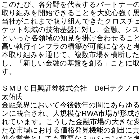
このたび、各分野を代表するパートナー
取り組みを開始できることを大変心強く
当社がこれまで取り組んできたクロスチ
ケット領域の技術基盤に対し、金融、シス
といった各領域の知見を掛け合わせるこ
高い執行インフラの構築が可能になると
本取り組みを通じて、複数市場を横断し
し、「新しい金融の基盤を創る」ことに
す。
ＳＭＢＣ日興証券株式会社 DeFiテクノ
太佑氏
金融業界において今後数年の間にあらゆ
ンに統合され、大規模なRWA市場が形成
れています。こうした金融市場の大きな
たな市場における価格発見機能の創出に
仲介業者としても重要なミッションだと