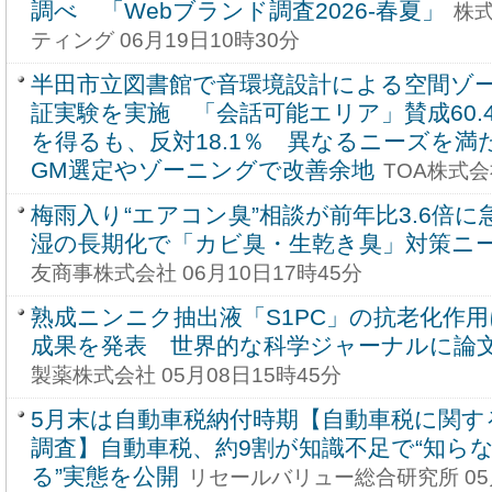
調べ 「Webブランド調査2026-春夏」
株
ティング 06月19日10時30分
半田市立図書館で音環境設計による空間ゾ
証実験を実施 「会話可能エリア」賛成60.
を得るも、反対18.1％ 異なるニーズを満
GM選定やゾーニングで改善余地
TOA株式会
梅雨入り“エアコン臭”相談が前年比3.6倍に
湿の長期化で「カビ臭・生乾き臭」対策ニ
友商事株式会社 06月10日17時45分
熟成ニンニク抽出液「S1PC」の抗老化作
成果を発表 世界的な科学ジャーナルに論
製薬株式会社 05月08日15時45分
5月末は自動車税納付時期【自動車税に関す
調査】自動車税、約9割が知識不足で“知ら
る”実態を公開
リセールバリュー総合研究所 05月