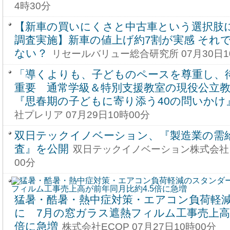
4時30分
【新車の買いにくさと中古車という選択肢
調査実施】新車の値上げ約7割が実感 それ
ない？
リセールバリュー総合研究所 07月30日1
「導くよりも、子どものペースを尊重し、
重要 通常学級＆特別支援教室の現役公立
『思春期の子どもに寄り添う40の問いかけ』
社プレリア 07月29日10時00分
双日テックイノベーション、『製造業の需
査』を公開
双日テックイノベーション株式会社 0
00分
猛暑・酷暑・熱中症対策・エアコン負荷軽
に 7月の窓ガラス遮熱フィルム工事売上高が
倍に急増
株式会社ECOP 07月27日10時00分