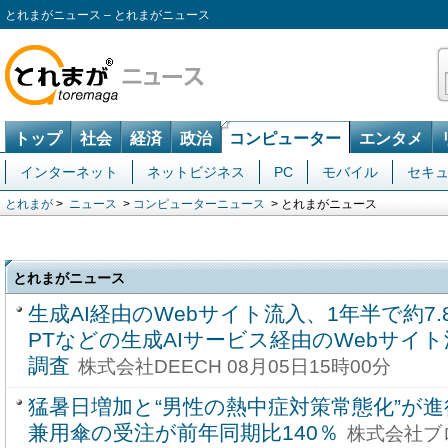
とれまがニュース – とれまがニュース
トップ
社会
経済
政治
コンピューター
エンタメ
インターネット
ネットビジネス
PC
モバイル
セキ
とれまが
>
ニュース
>
コンピューターニュース
> とれまがニュース
とれまがニュース
生成AI経由のWebサイト流入、1年半で約7.8
PTなどの生成AIサービス経由のWebサイ
調査
株式会社DEECH 08月05日15時00分
猛暑日増加と“男性の熱中症対策常態化”が
兼用傘の受注が前年同期比140％
株式会社ブロ