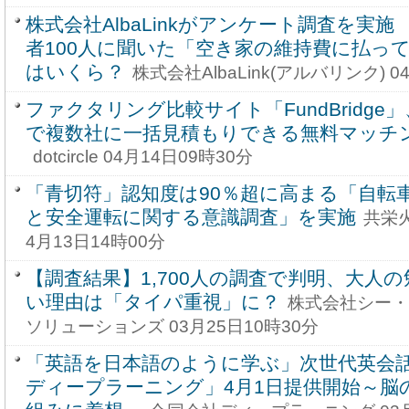
株式会社AlbaLinkがアンケート調査を実
者100人に聞いた「空き家の維持費に払っ
はいくら？
株式会社AlbaLink(アルバリンク) 0
ファクタリング比較サイト「FundBridge
で複数社に一括見積もりできる無料マッチ
dotcircle 04月14日09時30分
「青切符」認知度は90％超に高まる「自転
と安全運転に関する意識調査」を実施
共栄
4月13日14時00分
【調査結果】1,700人の調査で判明、大人
い理由は「タイパ重視」に？
株式会社シー・
ソリューションズ 03月25日10時30分
「英語を日本語のように学ぶ」次世代英会
ディープラーニング」4月1日提供開始～脳