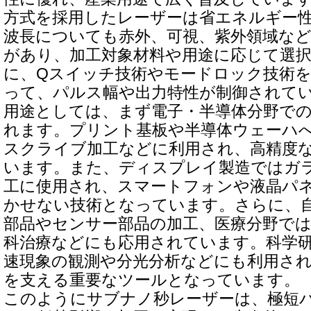
方式を採用したレーザーは省エネルギー
波長についても赤外、可視、紫外領域な
があり、加工対象材料や用途に応じて選
に、Qスイッチ技術やモードロック技術
って、パルス幅や出力特性が制御されて
用途としては、まず電子・半導体分野で
れます。プリント基板や半導体ウェーハ
スクライブ加工などに利用され、高精度
います。また、ディスプレイ製造ではガ
工に使用され、スマートフォンや液晶パ
かせない技術となっています。さらに、
部品やセンサー部品の加工、医療分野で
科治療などにも応用されています。科学
速現象の観測や分光分析などにも利用さ
を支える重要なツールとなっています。
このようにサブナノ秒レーザーは、極短