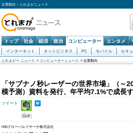
企業動向 – とれまがニュース
トップ
社会
経済
政治
コンピューター
エンタメ
インターネット
ネットビジネス
PC
モバイル
セキ
とれまが
>
ニュース
>
コンピューターニュース
> 企業動向
「サブナノ秒レーザーの世界市場」（～20
模予測）資料を発行、年平均7.1%で成長
ツイート
H&Iグローバルリサーチ株式会社