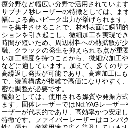
療分野など幅広い分野で活用されていま
サブナノ秒レーザーの特徴としては、ま
幅による高いピーク出力が挙げられます
ーを集中させることで、材料表面に瞬間
ションを引き起こし、微細加工を実現で
時間が短いため、周辺材料への熱拡散が
融、クラックの発生を抑えられる点が重
い加工精度を持つことから、微細穴加工や
などに適しています。加えて、多くのサ
高繰返し発振が可能であり、高速加工に
で、装置構成が複雑で高価になりやすく
密な調整が必要です。
種類としては、使用される媒質や発振方
ます。固体レーザーではNd:YAGレーザー
ーザーが代表的であり、高効率かつ安定
特徴です。ファイバーレーザーはコンパ
性に優れ、産業用途で広く普及していま