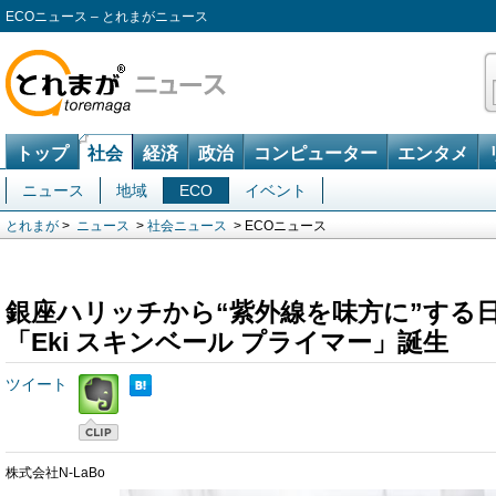
ECOニュース – とれまがニュース
トップ
社会
経済
政治
コンピューター
エンタメ
ニュース
地域
ECO
イベント
とれまが
>
ニュース
>
社会ニュース
> ECOニュース
銀座ハリッチから“紫外線を味方に”する
「Eki スキンベール プライマー」誕生
ツイート
株式会社N-LaBo