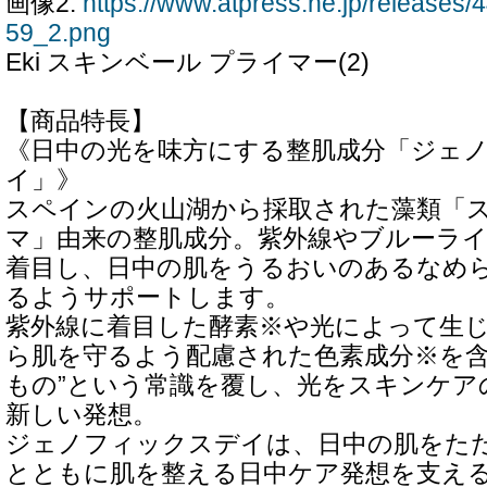
画像2:
https://www.atpress.ne.jp/release
59_2.png
Eki スキンベール プライマー(2)
【商品特長】
《日中の光を味方にする整肌成分「ジェ
イ」》
スペインの火山湖から採取された藻類「
マ」由来の整肌成分。紫外線やブルーラ
着目し、日中の肌をうるおいのあるなめ
るようサポートします。
紫外線に着目した酵素※や光によって生
ら肌を守るよう配慮された色素成分※を含
もの”という常識を覆し、光をスキンケア
新しい発想。
ジェノフィックスデイは、日中の肌をた
とともに肌を整える日中ケア発想を支え