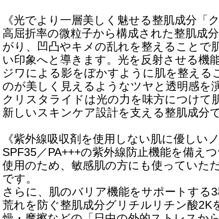
《光でより一層美しく魅せる整肌成分「
高屈折率の微粒子から構成された整肌成分
がり、凹凸やキメの乱れを整えることで
い印象へと導きます。光を反射させる機
ジワによる影をぼかすように肌を整える
のが美しく見えるようなツヤと透明感を
クリスタライドは光の力を味方につけて
新しいスキンケア設計を支える整肌成分
《紫外線吸収剤を使用しない肌に優しい
SPF35／PA+++の紫外線防止機能を備
使用のため、敏感肌の方にも使っていた
です。
さらに、肌のバリア機能をサポートする
荒れを防ぐ整肌成分グリチルリチン酸2K
燥・摩擦などの「日中の外的ストレスから