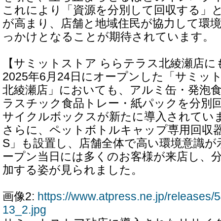
これにより「資源を分別して回収する」
が高まり、店舗と地域住民が協力して環
っかけとなることが期待されています。
【サミットストア ららテラス北綾瀬店に
2025年6月24日にオープンした「サミッ
北綾瀬店」においても、アルミ缶・発泡
ラスチック食品トレー・紙パックを分別回
サイクルボックスが新たに導入されてい
さらに、ペットボトルキャップ専用回収器「S
S」も設置し、店舗全体で高い環境意識が
ープン当日には多くのお客様が来店し、
加する姿が見られました。
画像2:
https://www.atpress.ne.jp/release
13_2.jpg