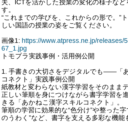
夫、ICTを活かした授業の変化の様子な
す。
“これまでの学びを、これからの形で。”
しい国語の授業の姿をご覧ください。
画像1:
https://www.atpress.ne.jp/release
67_1.jpg
トモプラ実践事例・活用例公開
1. 手書きの大切さをデジタルでも――「
コネクト」実践事例公開
紙教材と変わらない漢字学習をそのまま
正しい筆順を身につけながら書字学習を
きる「あかねこ漢字スキルコネクト」。
筆順の学習に効果的な“色分け”や整った字
のうわく”など、書字を支える多彩な機能