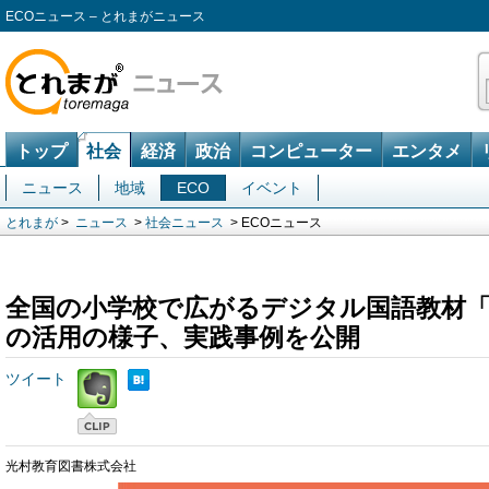
ECOニュース – とれまがニュース
トップ
社会
経済
政治
コンピューター
エンタメ
ニュース
地域
ECO
イベント
とれまが
>
ニュース
>
社会ニュース
> ECOニュース
全国の小学校で広がるデジタル国語教材
の活用の様子、実践事例を公開
ツイート
光村教育図書株式会社