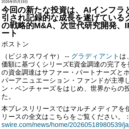
2026年05月19日
今回の新たな投資は、AIインフラ
引され記録的な成長を遂げている
の戦略的M&A、次世代研究開発、I
ート
ボストン
（ビジネスワイヤ） --
グラディアント
は
価額に基づくシリーズE資金調達の完了を
の資金調達はサファー・パートナーズと
パーアニュエーション・ファンドが主導
ン・ベンチャーズをはじめ、世界からの
た。
本プレスリリースではマルチメディアを
リースの全文はこちらをご覧ください。
swire.com/news/home/20260518980539/ja