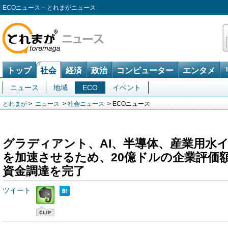
ECOニュース – とれまがニュース
トップ
社会
経済
政治
コンピューター
エンタメ
ニュース
地域
ECO
イベント
とれまが
>
ニュース
>
社会ニュース
> ECOニュース
グラディアント、AI、半導体、産業用水
を加速させるため、20億ドルの企業評価
資金調達を完了
ツイート