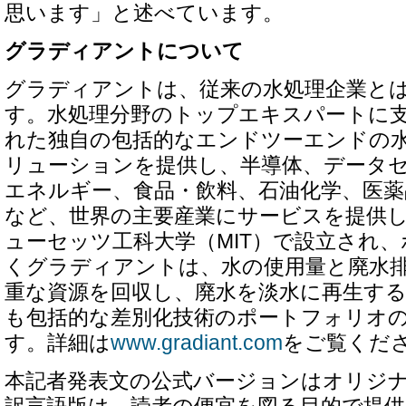
思います」と述べています。
グラディアントについて
グラディアントは、従来の水処理企業と
す。水処理分野のトップエキスパートに
れた独自の包括的なエンドツーエンドの
リューションを提供し、半導体、データ
エネルギー、食品・飲料、石油化学、医薬
など、世界の主要産業にサービスを提供
ューセッツ工科大学（MIT）で設立され
くグラディアントは、水の使用量と廃水
重な資源を回収し、廃水を淡水に再生す
も包括的な差別化技術のポートフォリオの
す。詳細は
www.gradiant.com
をご覧くだ
本記者発表文の公式バージョンはオリジ
訳言語版は、読者の便宜を図る目的で提