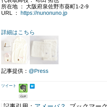
代表取締役： 布田 拓也
所在地 ： 大阪府泉佐野市葵町1-2-9
URL ：
https://nunonuno.jp
詳細はこちら
記事提供：
@Press
ツイート
記事引用：
アメーバ？
ブックマー