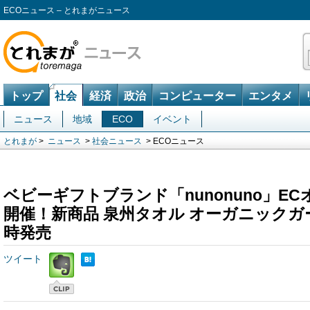
ECOニュース – とれまがニュース
トップ
社会
経済
政治
コンピューター
エンタメ
ニュース
地域
ECO
イベント
とれまが
>
ニュース
>
社会ニュース
> ECOニュース
ベビーギフトブランド「nunonuno」E
開催！新商品 泉州タオル オーガニック
時発売
ツイート