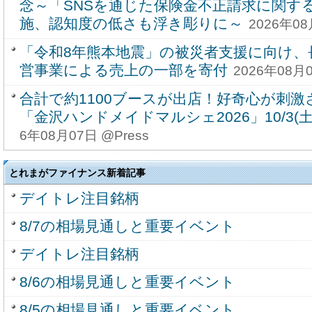
念～「SNSを通じた保険金不正請求に関す
施、認知度の低さも浮き彫りに～
2026年08
「令和8年熊本地震」の被災者支援に向け、
営事業による売上の一部を寄付
2026年08月0
合計で約1100ブースが出店！好奇心が刺激
「金沢ハンドメイドマルシェ2026」10/3(土)
6年08月07日 @Press
とれまがファイナンス新着記事
デイトレ注目銘柄
8/7の相場見通しと重要イベント
デイトレ注目銘柄
8/6の相場見通しと重要イベント
8/5の相場見通しと重要イベント