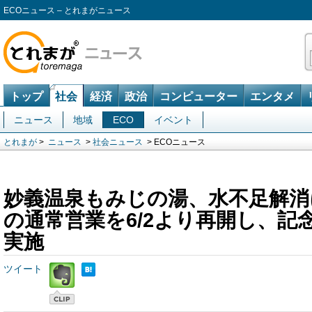
ECOニュース – とれまがニュース
トップ
社会
経済
政治
コンピューター
エンタメ
ニュース
地域
ECO
イベント
とれまが
>
ニュース
>
社会ニュース
> ECOニュース
妙義温泉もみじの湯、水不足解消
の通常営業を6/2より再開し、記
実施
ツイート