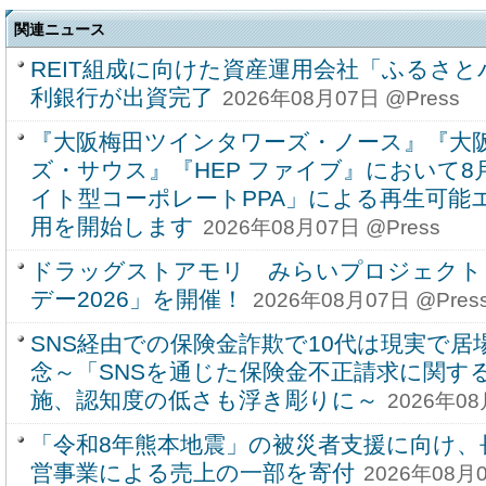
関連ニュース
REIT組成に向けた資産運用会社「ふるさ
利銀行が出資完了
2026年08月07日 @Press
『大阪梅田ツインタワーズ・ノース』『大
ズ・サウス』『HEP ファイブ』において
イト型コーポレートPPA」による再生可能
用を開始します
2026年08月07日 @Press
ドラッグストアモリ みらいプロジェクト
デー2026」を開催！
2026年08月07日 @Pres
SNS経由での保険金詐欺で10代は現実で
念～「SNSを通じた保険金不正請求に関す
施、認知度の低さも浮き彫りに～
2026年08
「令和8年熊本地震」の被災者支援に向け、
営事業による売上の一部を寄付
2026年08月0