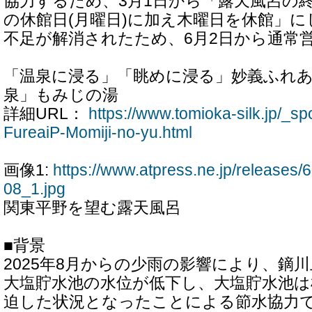
協力するため、3月1日から「露天風呂の
の休館日(月曜日)に加え木曜日を休館」
不足が解消されたため、6月2日から通常
「温泉に浸る」「眺めに浸る」妙義ふれ
泉」もみじの湯
詳細URL：
https://www.tomioka-silk.jp/_spo
FureaiP-Momiji-no-yu.html
画像1:
https://www.atpress.ne.jp/release
08_1.jpg
関東平野を望む露天風呂
■背景
2025年8月からの少雨の影響により、鏑
大塩貯水池の水位が低下し、大塩貯水池は
迫した状況となったことによる節水協力