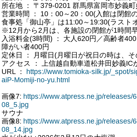
所在地 ： 〒379-0201 群馬県富岡市妙義町
営業時間 ： 10：00～20：00(入館は閉館
食事処「御山亭」は11:00～19:30(ラストオ
※12月から2月は、各施設の閉館が1時間
入浴料金(3時間) ： 大人620円／高齢者40
障がい者400円
定休日 ： 月曜日(月曜日が祝日の時は、そ
アクセス ： 上信越自動車道松井田妙義IC
URL ：
https://www.tomioka-silk.jp/_spot/si
aiP-Momiji-no-yu.html
画像7:
https://www.atpress.ne.jp/release
08_5.jpg
サウナ
画像8:
https://www.atpress.ne.jp/release
08_14.jpg