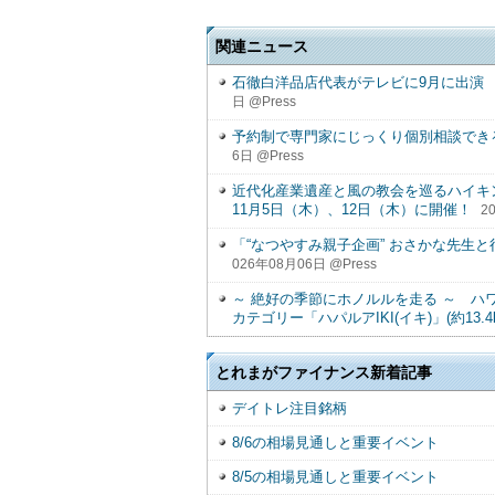
関連ニュース
石徹白洋品店代表がテレビに9月に出演
日 @Press
予約制で専門家にじっくり個別相談できる無
6日 @Press
近代化産業遺産と風の教会を巡るハイキン
11月5日（木）、12日（木）に開催！
2
「“なつやすみ親子企画” おさかな先生
026年08月06日 @Press
～ 絶好の季節にホノルルを走る ～ ハ
カテゴリー「ハパルアIKI(イキ)」(約13.4
とれまがファイナンス新着記事
デイトレ注目銘柄
8/6の相場見通しと重要イベント
8/5の相場見通しと重要イベント