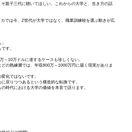
こそ親子三代に聴いてほしい、これからの大学と、生き方の話
によれば、アメリカでは今、Z世代が大学ではなく、職業訓練校を選ぶ動きが広
入」
らです。
万～10万ドルに達するケースも珍しくない。
どの熟練層では、年収800万～1000万円に届く現実がありま
の変化ではないです。
心に戻りつつあるという構造的な転換です。
らの時代における大学の価値を本音で語ります。