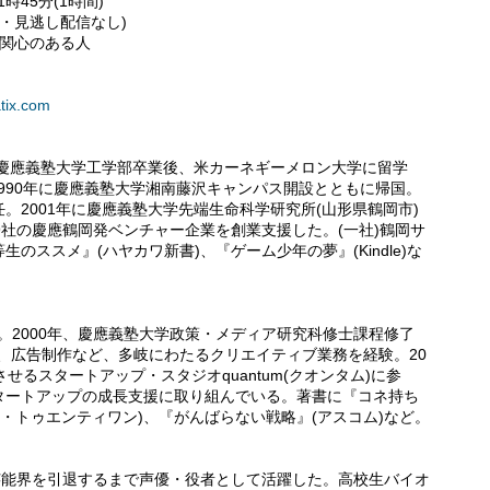
1時45分(1時間)
定・見逃し配信なし)
に関心のある人
atix.com
。慶應義塾大学工学部卒業後、米カーネギーメロン大学に留学
。1990年に慶應義塾大学湘南藤沢キャンパス開設とともに帰国。
。2001年に慶應義塾大学先端生命科学研究所(山形県鶴岡市)
9社の慶應鶴岡発ベンチャー企業を創業支援した。(一社)鶴岡サ
のススメ』(ハヤカワ新書)、『ゲーム少年の夢』(Kindle)な
EO。2000年、慶應義塾大学政策・メディア研究科修士課程修了
、広告制作など、多岐にわたるクリエイティブ業務を経験。20
せるスタートアップ・スタジオquantum(クオンタム)に参
タートアップの成長支援に取り組んでいる。著書に『コネ持ち
ー・トゥエンティワン)、『がんばらない戦略』(アスコム)など。
芸能界を引退するまで声優・役者として活躍した。高校生バイオ