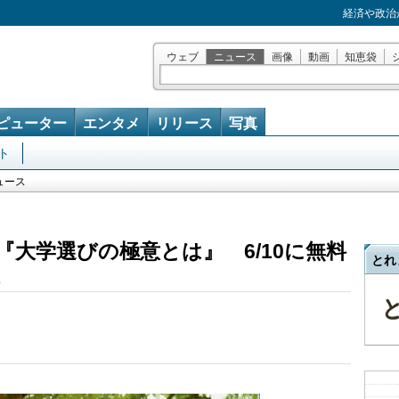
経済や政治
ウェブ
ニュース
画像
動画
知恵袋
ピューター
エンタメ
リリース
写真
ト
ュース
『大学選びの極意とは』 6/10に無料
とれ