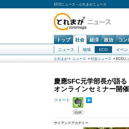
ECOニュース – とれまがニュース
トップ
社会
経済
政治
コン
ニュース
地域
ECO
イベン
とれまが
>
ニュース
>
社会ニュース
> ECOニ
慶應SFC元学部長が語る
オンラインセミナー開催
ツイート
サイアンスアカデミー