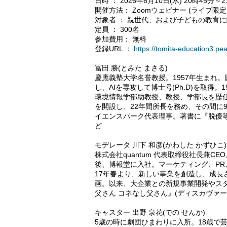
日時 ： 2026年6月10日(水) 20時45分～2
開催方法： Zoomウェビナー (ライブ限
対象者 ： 親世代、および子どもの教育
定員 ： 300名
参加費用： 無料
登録URL ：
https://tomita-education3.pe
冨田 勝(とみた まさる)
慶應義塾大学名誉教授。1957年生まれ
し、AIを専攻して博士号(Ph.D)を取得
環境情報学部助教授、教授、学部長を歴任
を開設し、22年間所長を務め、その間に
イエンスパーク代表理事。著書に『脱優等生
ど
モデレータ 川下 和彦(かわした かずひこ)
株式会社quantum 代表取締役社長兼C
後、博報堂に入社。マーケティング、PR
17年春より、新しい事業を創造し、成長さ
画。以来、大企業との新規事業開発やス
父さん コネなし父さん』(ディスカヴァ
キャスター 出野 泉花(での せんか)
5歳の時に劇団ひまわりに入所。18歳で