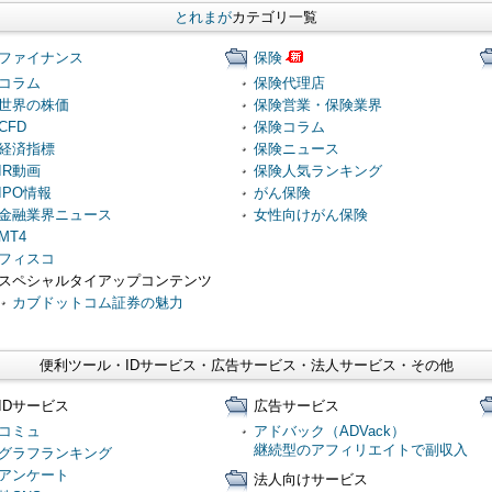
とれまが
カテゴリ一覧
ファイナンス
保険
コラム
保険代理店
世界の株価
保険営業・保険業界
CFD
保険コラム
経済指標
保険ニュース
IR動画
保険人気ランキング
IPO情報
がん保険
金融業界ニュース
女性向けがん保険
MT4
フィスコ
スペシャルタイアップコンテンツ
カブドットコム証券の魅力
便利ツール・IDサービス・広告サービス・法人サービス・その他
IDサービス
広告サービス
コミュ
アドバック（ADVack）
継続型のアフィリエイトで副収入
グラフランキング
アンケート
法人向けサービス