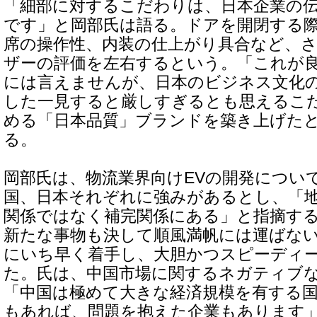
「細部に対するこだわりは、日本企業の
です」と岡部氏は語る。ドアを開閉する
席の操作性、内装の仕上がり具合など、
ザーの評価を左右するという。「これが
には言えませんが、日本のビジネス文化
した一見すると厳しすぎるとも思えるこ
める「日本品質」ブランドを築き上げた
る。
岡部氏は、物流業界向けEVの開発につい
国、日本それぞれに強みがあるとし、「
関係ではなく補完関係にある」と指摘す
新たな事物も決して順風満帆には運ばない
にいち早く着手し、大胆かつスピーディ
た。氏は、中国市場に関するネガティブ
「中国は極めて大きな経済規模を有する
もあれば、問題を抱えた企業もあります