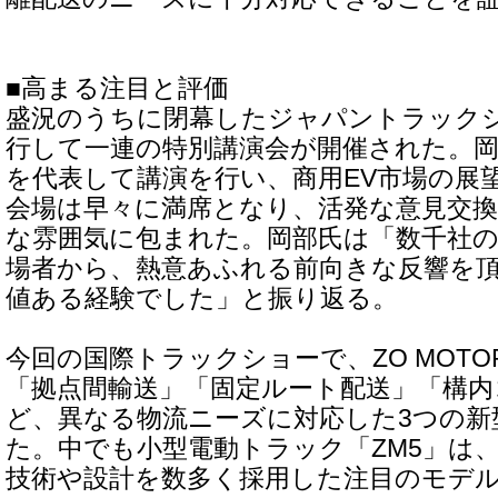
■高まる注目と評価
盛況のうちに閉幕したジャパントラックシ
行して一連の特別講演会が開催された。岡部氏
を代表して講演を行い、商用EV市場の展
会場は早々に満席となり、活発な意見交
な雰囲気に包まれた。岡部氏は「数千社
場者から、熱意あふれる前向きな反響を
値ある経験でした」と振り返る。
今回の国際トラックショーで、ZO MOTO
「拠点間輸送」「固定ルート配送」「構内
ど、異なる物流ニーズに対応した3つの新
た。中でも小型電動トラック「ZM5」は
技術や設計を数多く採用した注目のモデ