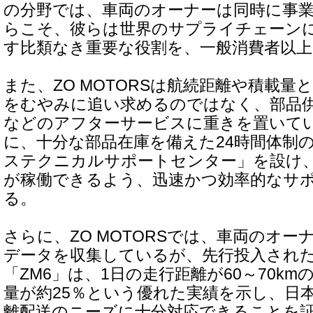
の分野では、車両のオーナーは同時に事
らこそ、彼らは世界のサプライチェーン
す比類なき重要な役割を、一般消費者以
また、ZO MOTORSは航続距離や積載
をむやみに追い求めるのではなく、部品
などのアフターサービスに重きを置いて
に、十分な部品在庫を備えた24時間体制
ステクニカルサポートセンター」を設け、
が稼働できるよう、迅速かつ効率的なサ
る。
さらに、ZO MOTORSでは、車両のオ
データを収集しているが、先行投入された
「ZM6」は、1日の走行距離が60～70k
量が約25％という優れた実績を示し、日
離配送のニーズに十分対応できることを