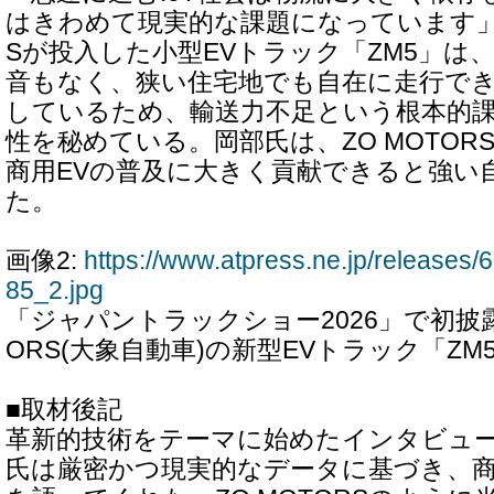
はきわめて現実的な課題になっています」。
Sが投入した小型EVトラック「ZM5」は
音もなく、狭い住宅地でも自在に走行で
しているため、輸送力不足という根本的
性を秘めている。岡部氏は、ZO MOTO
商用EVの普及に大きく貢献できると強い
た。
画像2:
https://www.atpress.ne.jp/release
85_2.jpg
「ジャパントラックショー2026」で初披露
ORS(大象自動車)の新型EVトラック「ZM
■取材後記
革新的技術をテーマに始めたインタビュ
氏は厳密かつ現実的なデータに基づき、商