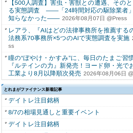
【500人調査】害虫・害獣との遭遇、その
る実態調査 ――「24時間対応の駆除業者」
知らなかった――
2026年08月07日 @Press
レアラ、『AIはどの法律事務所を推薦する
法務系70事務所×5つのAIで実態調査を実施
ss
瞳の“ぼやけ・かすみ”に、毎日のたまご習
『ルテインの力』新発売！ヨード卵・光で
工業より8月以降順次発売
2026年08月06日 @
とれまがファイナンス新着記事
デイトレ注目銘柄
8/7の相場見通しと重要イベント
デイトレ注目銘柄