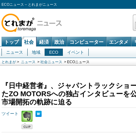
ECOニュース – とれまがニュース
トップ
社会
経済
政治
コンピューター
エンタメ
ニュース
地域
ECO
イベント
とれまが
>
ニュース
>
社会ニュース
> ECOニュース
『日中経営者』、ジャパントラックショー2
たZO MOTORSへの独占インタビューを
市場開拓の軌跡に迫る
ツイート