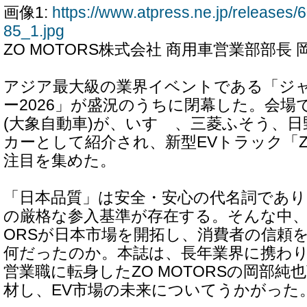
画像1:
https://www.atpress.ne.jp/release
85_1.jpg
ZO MOTORS株式会社 商用車営業部部長
アジア最大級の業界イベントである「ジ
ー2026」が盛況のうちに閉幕した。会場では
(大象自動車)が、いすゞ、三菱ふそう、
カーとして紹介され、新型EVトラック「Z
注目を集めた。
「日本品質」は安全・安心の代名詞であり
の厳格な参入基準が存在する。そんな中、海
ORSが日本市場を開拓し、消費者の信頼
何だったのか。本誌は、長年業界に携わ
営業職に転身したZO MOTORSの岡部純
材し、EV市場の未来についてうかがった