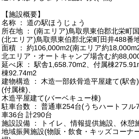
【施設概要】
名称 ： 道の駅ほうじょう
所在地 ： (南エリア)鳥取県東伯郡北栄町国坂
(北エリア)鳥取県東伯郡北栄町田井488番地
面積 ： 約106,000m2(南エリア約18,000m
北エリア・オートキャンプ場含む約88,000
延べ床 ： 駅舎1,658.70m2、付属棟275
棟92.74m2
建物構造 ： 木造一部鉄骨造平屋建て(駅舎
(付属棟)、
木造平屋建て(バーベキュー棟)
駐車台数 ： 普通車254台(うちハートフル7
車36台 計290台
施設設備 ： トイレ、情報提供施設、休憩
地域振興施設(物販・飲食・キッズコーナ