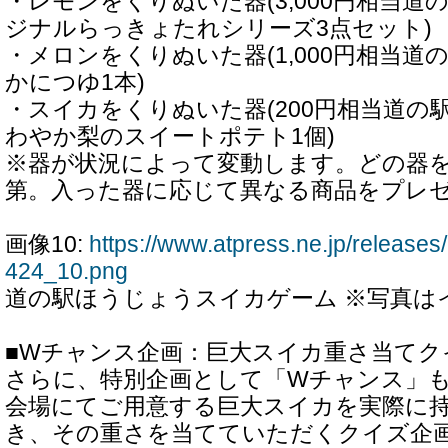
・レモンをくりぬいた器(3,000円相当
ジナルらっきょたれシリーズ3点セット)
・メロンをくりぬいた器(1,000円相当
かにつゆ1本)
・スイカをくりぬいた器(200円相当道の
わやか梨のスイートポテト1個)
※器が状況によって変動します。どの器
第。入った器に応じて異なる商品をプレ
画像10:
https://www.atpress.ne.jp/releas
424_10.png
道の駅ほうじょうスイカゲーム ※写真は
■Wチャンス企画：巨大スイカ重さ当てク
さらに、特別企画として「Wチャンス」
会場にてご用意する巨大スイカを実際に
き、その重さを当てていただくクイズ企