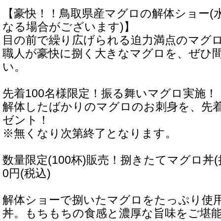
【豪快！！鳥取県産マグロの解体ショー(
なる場合がございます)】
目の前で繰り広げられる迫力満点のマグ
職人が豪快に捌く大きなマグロを、ぜひ
い。
先着100名様限定！振る舞いマグロ実施！
解体したばかりのマグロのお刺身を、先着
ゼント！
※無くなり次第終了となります。
数量限定(100杯)販売！捌きたてマグロ丼(持
0円(税込)
解体ショーで捌いたマグロをたっぷり使
丼。もちもちの食感と濃厚な旨味をご堪