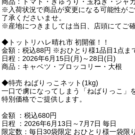
商品：トマト・きゅうり・玉ねぎ・ジャ
※入荷状況で商品が変更になる可能性が
了承くださいませ。
※産地につきましては当日、店頭にてご
◆トットリハレ晴れ市 初開催！！
金額：税込88円 ※おひとり様1品目1点ま
日程：2026年6月15日(月)～28日(日)
商品：キャベツ・ブロッコリー・大根
◆特売 ねばりっこネット(1kg)
一口で虜になってしまう「ねばりっこ」を
特別価格でご提供します。
金額 ：税込680円
日程 ：2026年6月13日～7月7日 毎日
限定数：毎日30袋限定 おひとり様一袋限