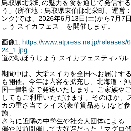
鳥取県北栄町の魅力を食を通じて発信す
う」(所在地：鳥取県東伯郡北栄町、運営
ンク)では、2026年6月13日(土)から7月
ょう スイカフェス」を開催します。
画像1:
https://www.atpress.ne.jp/release
24_1.jpg
道の駅ほうじょう スイカフェスティバル
期間中は、大栄スイカを全国へお届けす
も開催。今年は内容を拡充し、北海道・沖
国一律料金で発送いたします。ご家族や
してもご利用いただけます。そのほか、
カの重さ当てクイズ(豪華賞品あり)など
施。
さらに近隣の中学生や社会人団体による
催や以前開催して大好評だった「マグロ