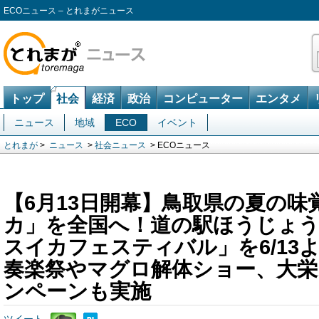
ECOニュース – とれまがニュース
トップ
社会
経済
政治
コンピューター
エンタメ
ニュース
地域
ECO
イベント
とれまが
>
ニュース
>
社会ニュース
> ECOニュース
【6月13日開幕】鳥取県の夏の味
カ」を全国へ！道の駅ほうじょ
スイカフェスティバル」を6/13
奏楽祭やマグロ解体ショー、大栄
ンペーンも実施