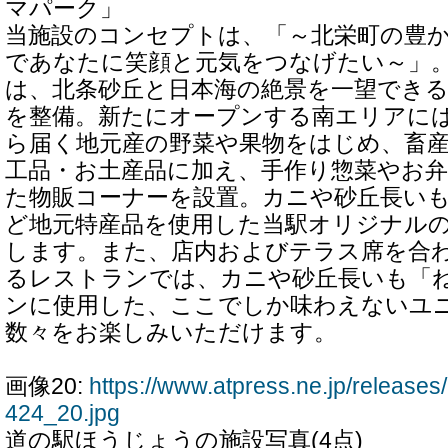
マパーク」
当施設のコンセプトは、「～北栄町の豊
であなたに笑顔と元気をつなげたい～」
は、北条砂丘と日本海の絶景を一望でき
を整備。新たにオープンする南エリアに
ら届く地元産の野菜や果物をはじめ、畜産
工品・お土産品に加え、手作り惣菜やお
た物販コーナーを設置。カニや砂丘長い
ど地元特産品を使用した当駅オリジナル
します。また、店内およびテラス席を合わ
るレストランでは、カニや砂丘長いも「
ンに使用した、ここでしか味わえないユ
数々をお楽しみいただけます。
画像20:
https://www.atpress.ne.jp/releas
424_20.jpg
道の駅ほうじょうの施設写真(4点)