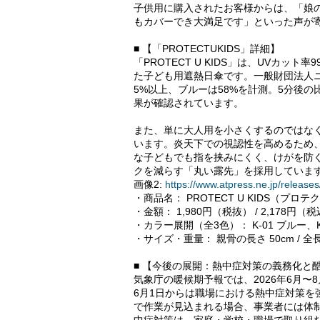
子供用に購入されたお客様からは、「娘
もカバーでき大満足です」といった声が
■ 【「PROTECTUKIDS」詳細】
「PROTECT U KIDS」は、UVカット
た子ども用遮熱日傘です。一般財団法人
5%以上、ブルーは58%を計測。5分後の
果が確認されています。
また、単に大人用を小さくするのではな
います。炎天下での視認性を高めるため
な子どもでも指を挟みにくく、けがを防
クを減らす「丸い露先」を採用していま
画像2:
https://www.atpress.ne.jp/relea
・商品名： PROTECT U KIDS（プロ
・金額： 1,980円（税抜） / 2,178円（
・カラー展開（全3色）： K-01 ブルー、K
・サイズ・重量： 親骨の長さ 50cm / 全長 約
■ 【今後の展開：熱中症対策の義務化と
気象庁の暖候期予報では、2026年6月〜
6月1日からは職場における熱中症対策
で作業が見込まれる場合、事業者には体