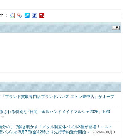
ク：
に「ブランド買取専門店ブランドハンズ エトレ豊中店」がオープ
激される特別な2日間「金沢ハンドメイドマルシェ2026」10/3
ss
ンを自分の手で解き明かす！メタル製立体パズル3種が登場！～スト
パズルが8月7日(金)12時より先行予約受付開始～
2026年08月0