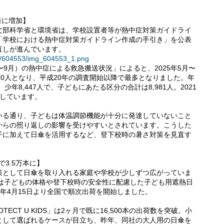
。
倍に増加】
文部科学省と環境省は、学校設置者等が熱中症対策ガイドライ
「学校における熱中症対策ガイドライン作成の手引き」を公表
直しが進んでいます。
ses/604553/img_604553_1.png
9月）の熱中症による救急搬送状況」によると、2025年5月〜
510人となり、平成20年の調査開始以降で最多となりました。年
少年8,447人で、子どもにあたる区分の合計は8,981人。2021
加しています。
いる通り、子どもは体温調節機能が十分に発達していないこと
からの照り返しの影響を受けやすいとされています。こうした
子に加えて日傘を活用するなど、登下校時の暑さ対策を見直す
3.5万本に】
策として日傘を取り入れる家庭や学校が少しずつ広がっていま
では子どもの体格や登下校時の安全性に配慮した子ども用遮熱日
2026年4月15日より全国で順次出荷を開始しました。
TECT U KIDS」は2ヶ月で既に16,500本の出荷数を突破。小
として選ばれるケースが目立ち、昨年、同社の大人用の日傘を