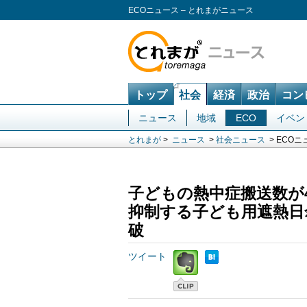
ECOニュース – とれまがニュース
トップ
社会
経済
政治
コン
ニュース
地域
ECO
イベン
とれまが
>
ニュース
>
社会ニュース
> ECOニ
子どもの熱中症搬送数が4
抑制する子ども用遮熱日傘
破
ツイート