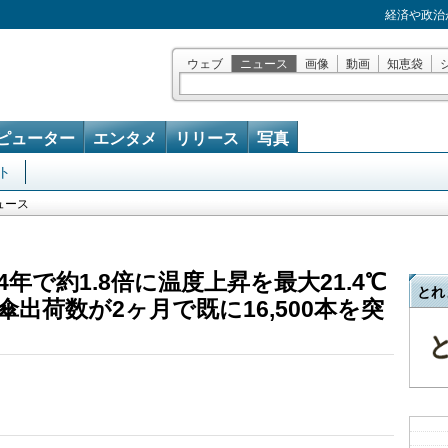
経済や政治
ウェブ
ニュース
画像
動画
知恵袋
ピューター
エンタメ
リリース
写真
ト
ュース
年で約1.8倍に温度上昇を最大21.4℃
とれ
出荷数が2ヶ月で既に16,500本を突