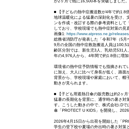
が2ヶ月で既に16,500本を突破しました
■ 【子どもの熱中症搬送数が4年で約1.8
地球温暖化による猛暑の深刻化を受け、
ンを作成・改訂する際の参考資料として
しており、学校現場でも熱中症対策の見
画像1:
https://www.atpress.ne.jp/relea
総務省消防庁が発表した「令和7年（5月〜
9月の全国の熱中症救急搬送人員は100,
齢区分別では、新生児3人、乳幼児531人、
年の4,976人から、4年間で約1.8倍に増
環境省の熱中症予防情報でも指摘されて
に加え、大人に比べて身長が低く、路面
背景から、学校現場や家庭において、帽
動きが見られます。
■ 【子ども用遮熱日傘の販売数は約2ヶ月で
猛暑の長期化を背景に、通学時の暑さ対
す。こうした動きの中で、株式会社i.D
傘「PROTECT U KIDS」を開発し、
2026年4月15日から出荷を開始した「PRO
学生の登下校や夏場の外出時の暑さ対策