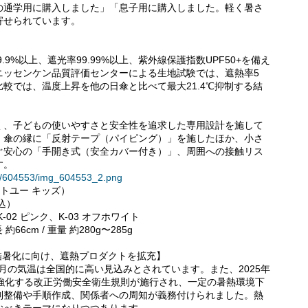
の通学用に購入しました」「息子用に購入しました。軽く暑さ
寄せられています。
率99.9%以上、遮光率99.99%以上、紫外線保護指数UPF50+を備え
ニッセンケン品質評価センターによる生地試験では、遮熱率5
比較では、温度上昇を他の日傘と比べて最大21.4℃抑制する結
く、子どもの使いやすさと安全性を追求した専用設計を施して
、傘の縁に「反射テープ（パイピング）」を施したほか、小さ
ぐ安心の「手開き式（安全カバー付き）」、周囲への接触リス
す。
ses/604553/img_604553_2.png
テクトユー キッズ）
税込）
-02 ピンク、K-03 オフホワイト
66cm / 重量 約280g〜285g
酷暑化に向け、遮熱プロダクトを拡充】
8月の気温は全国的に高い見込みとされています。また、2025年
を強化する改正労働安全衛生規則が施行され、一定の暑熱環境下
制整備や手順作成、関係者への周知が義務付けられました。熱