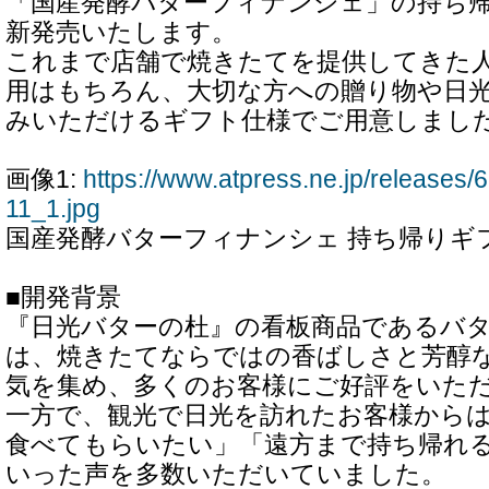
「国産発酵バターフィナンシェ」の持ち帰
新発売いたします。
これまで店舗で焼きたてを提供してきた
用はもちろん、大切な方への贈り物や日
みいただけるギフト仕様でご用意しまし
画像1:
https://www.atpress.ne.jp/release
11_1.jpg
国産発酵バターフィナンシェ 持ち帰りギフ
■開発背景
『日光バターの杜』の看板商品であるバ
は、焼きたてならではの香ばしさと芳醇
気を集め、多くのお客様にご好評をいた
一方で、観光で日光を訪れたお客様から
食べてもらいたい」「遠方まで持ち帰れ
いった声を多数いただいていました。