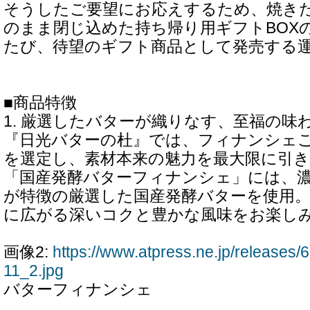
そうしたご要望にお応えするため、焼き
のまま閉じ込めた持ち帰り用ギフトBOX
たび、待望のギフト商品として発売する
■商品特徴
1. 厳選したバターが織りなす、至福の味
『日光バターの杜』では、フィナンシェ
を選定し、素材本来の魅力を最大限に引
「国産発酵バターフィナンシェ」には、
が特徴の厳選した国産発酵バターを使用
に広がる深いコクと豊かな風味をお楽し
画像2:
https://www.atpress.ne.jp/release
11_2.jpg
バターフィナンシェ