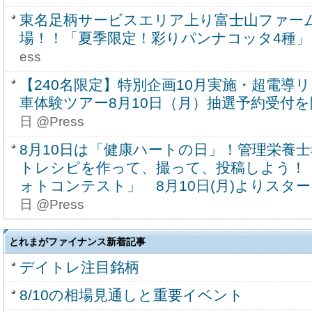
東名足柄サービスエリア上り富士山ファー
場！！「夏季限定！彩りパンナコッタ4種」
ess
【240名限定】特別企画10月実施・超電導
車体験ツアー8月10日（月）抽選予約受付を
日 @Press
8月10日は「健康ハートの日」！管理栄養
トレシピを作って、撮って、投稿しよう！
ォトコンテスト」 8月10日(月)よりスタ
日 @Press
とれまがファイナンス新着記事
デイトレ注目銘柄
8/10の相場見通しと重要イベント