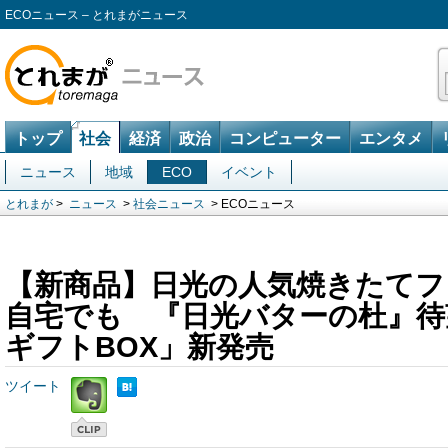
ECOニュース – とれまがニュース
トップ
社会
経済
政治
コンピューター
エンタメ
ニュース
地域
ECO
イベント
とれまが
>
ニュース
>
社会ニュース
> ECOニュース
【新商品】日光の人気焼きたて
自宅でも 『日光バターの杜』待
ギフトBOX」新発売
ツイート