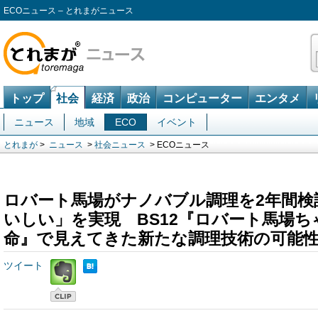
ECOニュース – とれまがニュース
トップ
社会
経済
政治
コンピューター
エンタメ
ニュース
地域
ECO
イベント
とれまが
>
ニュース
>
社会ニュース
> ECOニュース
ロバート馬場がナノバブル調理を2年間検
いしい」を実現 BS12『ロバート馬場
命』で見えてきた新たな調理技術の可能
ツイート