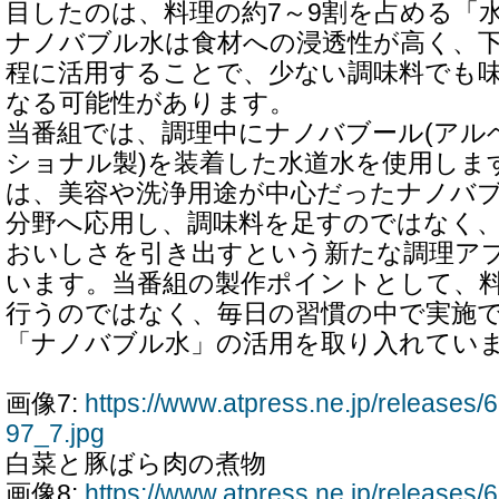
目したのは、料理の約7～9割を占める「
ナノバブル水は食材への浸透性が高く、
程に活用することで、少ない調味料でも
なる可能性があります。
当番組では、調理中にナノバブール(アル
ショナル製)を装着した水道水を使用しま
は、美容や洗浄用途が中心だったナノバ
分野へ応用し、調味料を足すのではなく
おいしさを引き出すという新たな調理ア
います。当番組の製作ポイントとして、
行うのではなく、毎日の習慣の中で実施
「ナノバブル水」の活用を取り入れてい
画像7:
https://www.atpress.ne.jp/release
97_7.jpg
白菜と豚ばら肉の煮物
画像8:
https://www.atpress.ne.jp/release