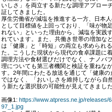
いしさ」を両立する新たな調理アプローチ
証してきました。
厚生労働省が減塩を推進する一方、日本人
として目標値を上回っており、「味が物
れない」といった理由から、減塩を実践
れています。また、共働き世帯の増加な
は「健康」と「時短」の両立も求められ
た。こうした現状から現代の食卓課題に
調理方法や食材選びだけでなく、ナノバ
理についても第三者機関と検証を重ねな
す。2年間にわたる放送を通じて「健康の
ではなく、「おいしさを維持しながら自
う新たな選択肢の可能性が見えてきまし
画像1:
https://www.atpress.ne.jp/release
97_1.jpg