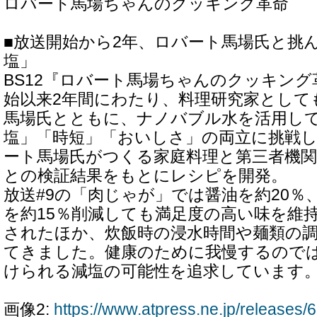
ロバート馬場ちゃんのクッキング革命
■放送開始から2年、ロバート馬場氏と挑
塩」
BS12『ロバート馬場ちゃんのクッキン
始以来2年間にわたり、料理研究家として
馬場氏とともに、ナノバブル水を活用して
塩」「時短」「おいしさ」の両立に挑戦
ート馬場氏がつくる家庭料理と第三者機関
との検証結果をもとにレシピを開発。
放送#9の「肉じゃが」では醤油を約20％
を約15％削減しても満足度の高い味を維
されたほか、炊飯時の浸水時間や麺類の
てきました。健康のために我慢するので
けられる減塩の可能性を追求しています
画像2:
https://www.atpress.ne.jp/release