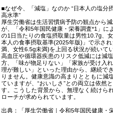
■なぜ今、「減塩」なのか “日本人の塩分
高水準”
厚生労働省は生活習慣病予防の観点から
が、「令和5年国民健康・栄養調査*1」に
の1日当たりの食塩摂取量は男性10.7g、女
本人の食事摂取基準(2025年版)」で示され
満、女性6.5g未満)を上回る状況が続いて
高血圧や循環器疾患のリスク低減には減
方、「味が物足りない」「家族が受け入
理が難しい」といった理由から、継続で
りません。健康意識の高まりとともに減
ていますが、“おいしさ”との両立は依然
す。こうした背景から、無理なく続けら
ローチが求められています。
出典：「厚生労働省｜令和5年国民健康・栄