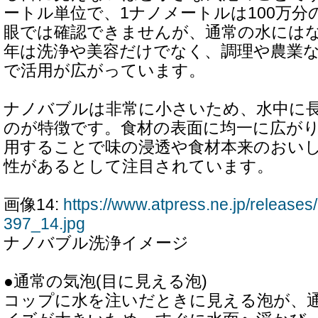
ートル単位で、1ナノメートルは100万分
眼では確認できませんが、通常の水には
年は洗浄や美容だけでなく、調理や農業
で活用が広がっています。
ナノバブルは非常に小さいため、水中に
のが特徴です。食材の表面に均一に広が
用することで味の浸透や食材本来のおい
性があるとして注目されています。
画像14:
https://www.atpress.ne.jp/releas
397_14.jpg
ナノバブル洗浄イメージ
●通常の気泡(目に見える泡)
コップに水を注いだときに見える泡が、