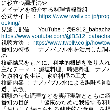
に役立つ調理法や
アイデアを紹介する料理情報番組
公式サイト ：
https://www.twellv.co.jp/pr
ooking/
見逃し配信 ： YouTube：@BS12_babachan
https://www.youtube.com/@BS12_babacha
視聴方法 ：
https://www.twellv.co.jp/howto
番組の特徴 ： ナノバブル水を活用した
の
検証結果をもとに、科学的根拠を取り入
主なテーマ ： 減塩料理、時短料理、ナノ
健康的な食生活、家庭料理の工夫
検証内容 ： ナノバブル水による調味料
透、炊飯、
麺類の時短調理などを実証実験とともに
番組の目的 ： 「健康のために我慢する料
「おいしく続けられる健康的な食卓」を